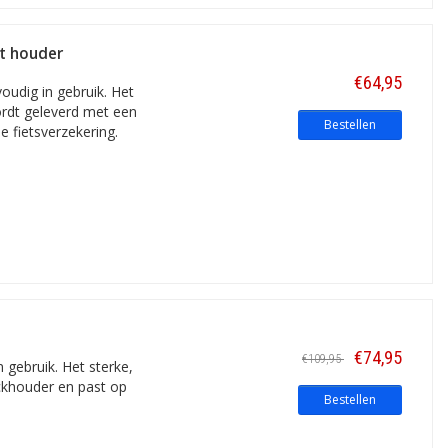
n forceren vragen.
t houder
 object zekert. Deze combinatie wordt
€64,95
 gebruiken?
oudig in gebruik. Het
wordt geleverd met een
Bestellen
 fietsverzekering.
€74,95
€109,95
 gebruik. Het sterke,
 lengte om het frame aan een vast
ickhouder en past op
ot voldoet aan de eisen van uw
Bestellen
kettingslot
soms praktischer.