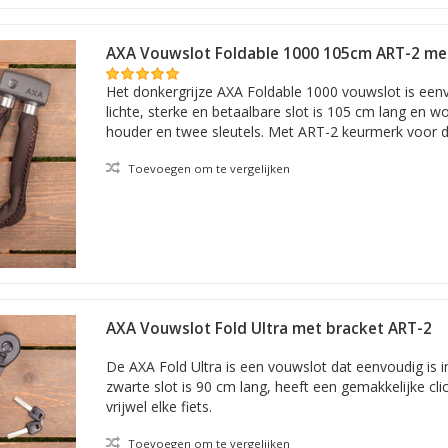
ilijker, mede omdat verschillende slottypen ieder hun eigen manier va
AXA Vouwslot Foldable 1000 105cm ART-2 me
slot direct het achterwiel, terwijl het vouwslot de fiets aan een vast
donkergrijs
en andere waardevolle fietsen. Lees ook:
Waarom een tweede fietsslot
Het donkergrijze AXA Foldable 1000 vouwslot is eenv
lichte, sterke en betaalbare slot is 105 cm lang en 
houder en twee sleutels. Met ART-2 keurmerk voor de
Toevoegen om te vergelijken
AXA Vouwslot Fold Ultra met bracket ART-2
e en fatbike
De AXA Fold Ultra is een vouwslot dat eenvoudig is in
tbikes is een vouwslot een geschikte keuze. Let daarbij op voldoende
zwarte slot is 90 cm lang, heeft een gemakkelijke cl
. Controleer daarnaast - we zeggen het nogmaals - of het gekozen sl
vrijwel elke fiets.
eer
brede frames
of als u
maximale flexibiliteit
wilt, is een
lang 
Toevoegen om te vergelijken