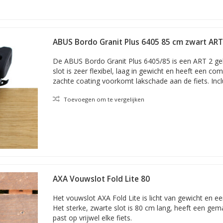
ABUS Bordo Granit Plus 6405 85 cm zwart ART
De ABUS Bordo Granit Plus 6405/85 is een ART 2 gek
slot is zeer flexibel, laag in gewicht en heeft een c
zachte coating voorkomt lakschade aan de fiets. Incl
Toevoegen om te vergelijken
AXA Vouwslot Fold Lite 80
Het vouwslot AXA Fold Lite is licht van gewicht en ee
Het sterke, zwarte slot is 80 cm lang, heeft een gem
past op vrijwel elke fiets.