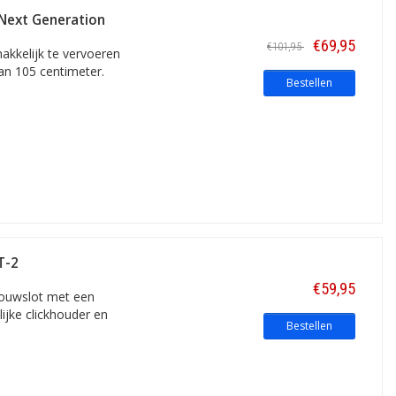
Next Generation
€69,95
€101,95
makkelijk te vervoeren
an 105 centimeter.
Bestellen
den. In gesloten toestand vormen deze
t om een vast object. Tot slot: sluit
T-2
€59,95
 vouwslot met een
ijke clickhouder en
Bestellen