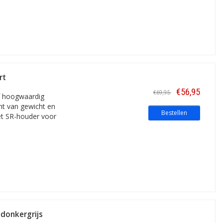
len leveren we met een praktische
vast object
kunt bevestigen? Dan is
rt
€56,95
€69,95
ef hoogwaardig
cht van gewicht en
Bestellen
et SR-houder voor
donkergrijs