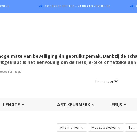
POSTNL
VOOR 22:00 BESTELD = VANDAAG VERSTUURD
hoge mate van beveiliging én gebruiksgemak. Dankzij de sch
Uitgeklapt is het eenvoudig om de fiets, e-bike of fatbike aan
vooral op:
Lees meer
ot
LENGTE
ART KEURMERK
PRIJS
r een vouwslot?
l fietsbezitters een
aantrekkelijk alternatief
voor een
kettingslot
dankzij de
meegeleverde framehouder
is het slot ook altijd binne
Alle merken
Meest bekeken
15
me van de fiets aan een fietsenrek, paal of ander vast object te beve