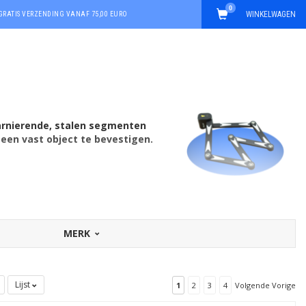
0
WINKELWAGEN
GRATIS VERZENDING VANAF 75,00 EURO
arnierende, stalen segmenten
 een vast object te bevestigen.
MERK
of
beugelslot
. Opgevouwen neemt het
n handbereik. Uitgevouwen biedt het
Lijst
1
2
3
4
Volgende Vorige
stigen.