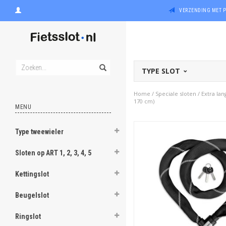
VERZENDING MET 
TYPE SLOT
Home
/
Speciale sloten
/
Extra lan
170 cm)
MENU
Type tweewieler
Sloten op ART 1, 2, 3, 4, 5
Kettingslot
Beugelslot
Ringslot