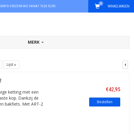
0
WINKELWAGEN
GRATIS VERZENDING VANAF 75,00 EURO
MERK
Lijst
1
2
€42,95
vige ketting met een
aste kop. Dankzij de
Bestellen
een bakfiets. Met ART-2