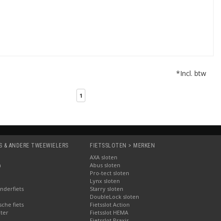
*Incl. btw
1
S & ANDERE TWEEWIELERS
FIETSSLOTEN > MERKEN
AXA sloten
n
Abus sloten
Pro-tect sloten
Lynx sloten
inderfiets
Starry sloten
DoubleLock sloten
sche fiets
Fietsslot Action
oter
Fietsslot HEMA
Fietsslot Praxis