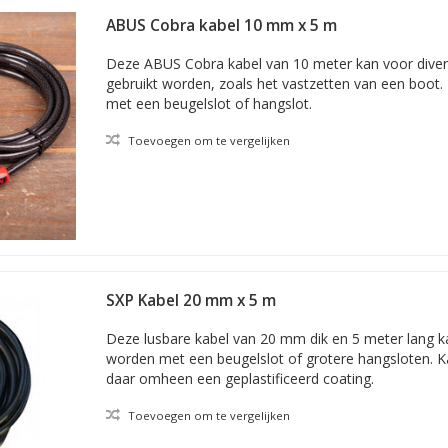
ABUS Cobra kabel 10 mm x 5 m
Deze ABUS Cobra kabel van 10 meter kan voor diver
gebruikt worden, zoals het vastzetten van een boot. 
met een beugelslot of hangslot.
Toevoegen om te vergelijken
SXP Kabel 20 mm x 5 m
Deze lusbare kabel van 20 mm dik en 5 meter lang 
worden met een beugelslot of grotere hangsloten. K
daar omheen een geplastificeerd coating.
Toevoegen om te vergelijken