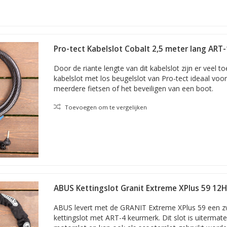
Pro-tect Kabelslot Cobalt 2,5 meter lang ART-
Door de riante lengte van dit kabelslot zijn er veel to
kabelslot met los beugelslot van Pro-tect ideaal voo
meerdere fietsen of het beveiligen van een boot.
Toevoegen om te vergelijken
ABUS Kettingslot Granit Extreme XPlus 59 12
ART-4
ABUS levert met de GRANIT Extreme XPlus 59 een zw
kettingslot met ART-4 keurmerk. Dit slot is uitermate