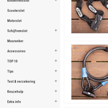
Kinderfietsslot
Scooterslot
Motorslot
Schijfremslot
Muuranker
Accessoires
TOP 10
Tips
Test & verzekering
Keuzehulp
Extra info