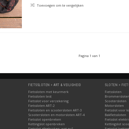
Toevoegen om te vergelijken
Pagina 1 van 1
FIETSSLOTEN > ART & VEILIGHEID
SLOTEN > FIET
Fietssloten met keurmerk
Fietssloten
Fietssloten test
Brommerslote
Fietsslot voor verzekering
Scootersloten
Fietssloten ART-2
Motorsloten
Fietssloten en scootersloten ART-3
Fietsslot voor k
Scootersloten en motorsloten ART-4
Bakfietssloten
Fietsslot openbreken
Fietsslot elektri
Kettingslot openbreken
Kettingslot sco
Fietsslot afgebroken: wat nu?
Fietsslot ketting