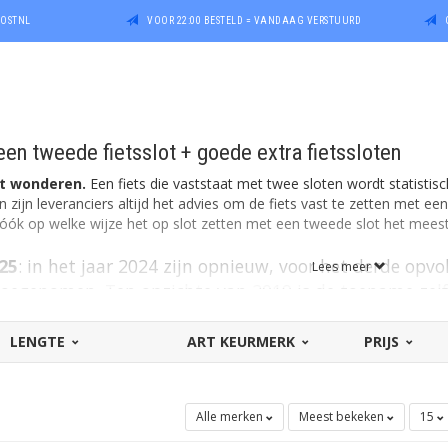
POSTNL
VOOR 22:00 BESTELD = VANDAAG VERSTUURD
een tweede fietsslot + goede extra fietssloten
et wonderen.
Een fiets die vaststaat met twee sloten wordt statistis
 zijn leveranciers altijd het advies om de fiets vast te zetten met ee
ók op welke wijze het op slot zetten met een tweede slot het meeste
25
: in het jaar 2024 zijn opnieuw, voor het derde opvo
Lees meer
s toegenomen. Ten opzichte van 2019 is de toename zelf
n ná publicatie van deze pagina heeft de elektrische fi
LENGTE
ART KEURMERK
PRIJS
aak van het gebruik van een tweede slot, ergens aan 
raars zijn hogere eisen gaan stellen. Zo is niet altijd 
ede slot per definitie afdoende. Controleer, zoals we o
Alle merken
Meest bekeken
15
koop van een slot eerst de eigen polisvoorwaarden.