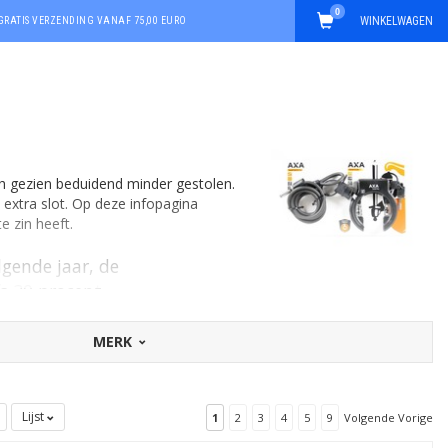
0
WINKELWAGEN
GRATIS VERZENDING VANAF 75,00 EURO
ch gezien beduidend minder gestolen.
n extra slot. Op deze infopagina
 zin heeft.
lgende jaar, de
s 30 procent.
ets zijn toevlucht genomen.
MERK
vast, inmiddels nog veel
alleen het gebruik van een
p deze website altijd
Lijst
1
2
3
4
5
9
Volgende Vorige