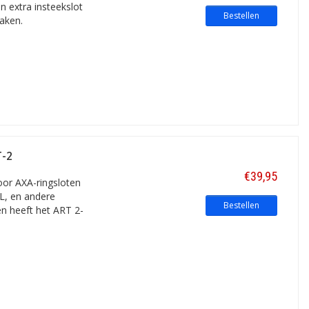
n extra insteekslot
 tijd om twee sloten te moeten
Bestellen
aken.
 te gebruiken als tweede slot, eventueel
 er bij de keuze van het kettingslot in
ct dat zich in de buurt bevindt.
artikel
.
T-2
€39,95
oor AXA-ringsloten
L, en andere
Bestellen
 en heeft het ART 2-