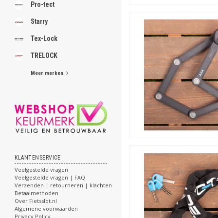
Pro-tect
Starry
Tex-Lock
TRELOCK
Meer merken
KLANTENSERVICE
Veelgestelde vragen
Veelgestelde vragen | FAQ
Verzenden | retourneren | klachten
Betaalmethoden
Over Fietsslot.nl
Algemene voorwaarden
Privacy Policy