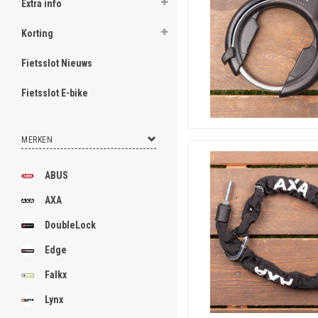
Tweede fietsslot
kost bij
Extra info
Tot slot is er nóg een ander
openbreken dan één. En tijd 
Korting
Welke tweede fietssloten
Fietsslot Nieuws
In de regel staat een fiets o
in combinatie met een muuran
Fietsslot E-bike
elk geval op dat deze lang g
Wilt u suggesties? Zoekt
MERKEN
ABUS
AXA
DoubleLock
Edge
Falkx
Lynx