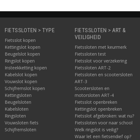
bescherming van uw
fiets.
FIETSSLOTEN > TYPE
FIETSSLOTEN > ART &
VEILIGHEID
Fietsslot kopen
Kettingslot kopen
Fietssloten met keurmerk
Beugelslot kopen
Fietssloten test
Ringslot kopen
Fietsslot voor verzekering
Insteekketting kopen
Fietssloten ART-2
Kabelslot kopen
Fietssloten en scootersloten
Geen e-bike maar een bakfiets verzekeren?
Vouwslot kopen
ART-3
Schijfremslot kopen
Scootersloten en
Behalve voor een e-bike stellen steeds meer verzekeraars ook
Kettingsloten
motorsloten ART-4
hogere eisen aan het op slot zetten van een bakfiets. Voor beide
Beugelsloten
Fietsslot openbreken
typen fiets geldt dat het eerste slot doorgaans het standaard
Kabelsloten
Kettingslot openbreken
ringslot is, en het vereiste tweede slot een kettingslot, vouwslot
of beugelslot moet zijn. Bij een bakfiets moet het tweede slot
Ringsloten
Fietsslot afgebroken: wat nu?
minimaal het
keurmerk ART-2
hebben. Let op: fietsverzekeraar
Vouwsloten fiets
Fietssloten voor naar school
Kingpolis bijvoorbeeld stelt óók voor de elektrische fiets een
Schijfremsloten
Welk ringslot is veilig?
ART-2 certificatie voor het tweede slot verplicht. Ook in dat
Waar let een fietsendief op?