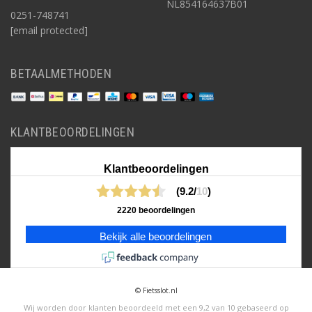
NL854164637B01
0251-748741
[email protected]
BETAALMETHODEN
KLANTBEOORDELINGEN
Klantbeoordelingen
(9.2/
10
)
2220 beoordelingen
Bekijk alle beoordelingen
© Fietsslot.nl
Wij worden door klanten beoordeeld met een
9,2
van
10
gebaseerd op