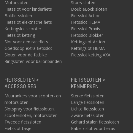
• De dief daarom eerder het (proberen te) stelen van uw e-bike
Motorsloten
Starry sloten
aan zich voorbij laat gaan
Fietsslot voor kinderfiets
DoubleLock sloten
Bakfietssloten
Fietsslot Action
Bovendien geeft het dergelijk gebruik van een tweede slot de
Fietsslot elektrische fiets
Fietsslot HEMA
eigenaar ervan al op voorhand een rustiger gevoel. De kans op
diefstal van de e-bike neemt hierdoor immers drastisch af. Dat
Kettingslot scooter
Fietsslot Praxis
betekent óók dat u geen energie kwijt bent aan het thuis zien te
Fietsslot ketting
Fietsslot Blokker
komen, aan het invullen van verzekeringspapieren, aan het
Slot voor een racefiets
Kettingslot Action
aangifte doen, enzovoort. Dat scheelt véél tijd en frustratie.
Goedkoop extra fietsslot
Kettingslot HEMA
Sloten voor de fatbike
Fietsslot ketting AXA
Ringsloten voor ballonbanden
FIETSSLOTEN >
FIETSSLOTEN >
ACCESSOIRES
KENMERKEN
Muurankers voor scooter- en
Sterke fietssloten
motorsloten
Lange fietssloten
Slotspray voor fietssloten,
Lichte fietssloten
scootersloten, motorsloten
Zware fietssloten
Tweede fietssloten
Gehard stalen fietssloten
Fietsslot tasje
Kabel / slot voor terras
ABUS sloten met Security Level 5