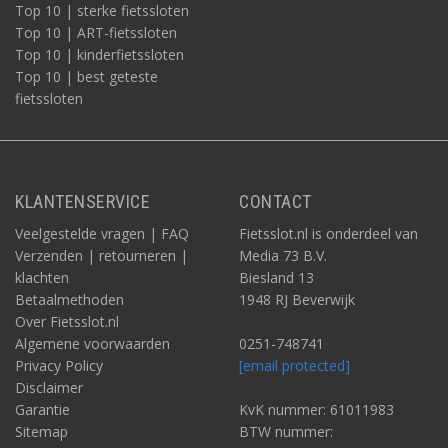
Top 10 | sterke fietssloten
Top 10 | ART-fietssloten
Top 10 | kinderfietssloten
Top 10 | best geteste
fietssloten
KLANTENSERVICE
CONTACT
Veelgestelde vragen | FAQ
Fietsslot.nl is onderdeel van
Verzenden | retourneren |
Media 73 B.V.
klachten
Biesland 13
Betaalmethoden
1948 RJ Beverwijk
Over Fietsslot.nl
Algemene voorwaarden
0251-748741
Privacy Policy
[email protected]
Disclaimer
Garantie
KvK nummer: 61011983
Sitemap
BTW nummer: