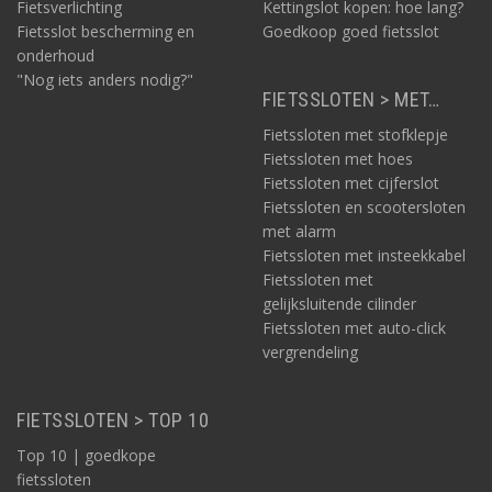
Fietsverlichting
Kettingslot kopen: hoe lang?
Een slot kopen van ABUS met Security Level 5? Deze pagina
Fietsslot bescherming en
Goedkoop goed fietsslot
toont het bijgaande aanbod. Zoals u bij de producten kunt zien,
onderhoud
hebben we zo goed als alle sloten op voorraad. We kunnen het
"Nog iets anders nodig?"
nieuwe slot dus pijlsnel leveren. Voor bovendien een voordelig
FIETSSLOTEN > MET…
bedrag. Zo heeft u snel én goedkoop de voordelen binnen
Fietssloten met stofklepje
bereik zoals uitgelegd op deze pagina. Voorbeelden van ABUS
tweede sloten voor (onder andere) de elektrische fiets en de
Fietssloten met hoes
bakfiets? Denk aan die binnen de serielijnen
Ivera
,
Citychain
,
Fietssloten met cijferslot
Ivytex
,
Iven
en
Bordo
. Vandaag vóór 22.00 bestellen? Morgen
Fietssloten en scootersloten
in huis. Of kom het bestelde direct bij ons afhalen.
met alarm
Fietssloten met insteekkabel
Fietssloten met
gelijksluitende cilinder
Fietssloten met auto-click
vergrendeling
FIETSSLOTEN > TOP 10
Top 10 | goedkope
fietssloten