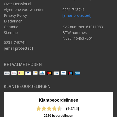
Over Fietsslot.nl
Algemene voorwaarden
0251-748741
Privacy Policy
[email protected]
Disclaimer
Garantie
KvK nummer: 61011983
Sitemap
BTW nummer:
NL854164637B01
0251-748741
[email protected]
BETAALMETHODEN
KLANTBEOORDELINGEN
Klantbeoordelingen
(9.2/
10
)
2220 beoordelingen