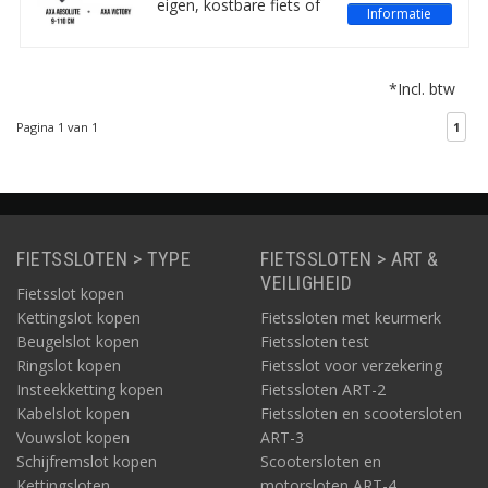
eigen, kostbare fiets of
Victory
Informatie
e-bike gewoon voor u
zelf te behouden:
gebruik een 2e fietsslot!
*Incl. btw
De cijfers wijzen het uit.
Vandaar op Fietsslot.nl
Pagina 1 van 1
1
deze mooie aanbieding:
de AXA AXA Absolute 9
110 + AXA Ringslot
Victory.
FIETSSLOTEN > TYPE
FIETSSLOTEN > ART &
VEILIGHEID
Fietsslot kopen
Kettingslot kopen
Fietssloten met keurmerk
Beugelslot kopen
Fietssloten test
Ringslot kopen
Fietsslot voor verzekering
Insteekketting kopen
Fietssloten ART-2
Kabelslot kopen
Fietssloten en scootersloten
Vouwslot kopen
ART-3
Schijfremslot kopen
Scootersloten en
Kettingsloten
motorsloten ART-4