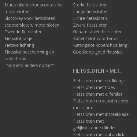
Muurankers voor scooter- en
Sterke fietssloten
motorsloten
Lange fietssloten
Slotspray voor fietssloten,
Lichte fietssloten
scootersloten, motorsloten
Zware fietssloten
Tweede fietssloten
Gehard stalen fietssloten
Fietsslot tasje
Kabel / slot voor terras
Fietsverlichting
Kettingslot kopen: hoe lang?
Fietsslot bescherming en
Goedkoop goed fietsslot
onderhoud
"Nog iets anders nodig?"
FIETSSLOTEN > MET…
Fietssloten met stofklepje
Fietssloten met hoes
Fietssloten met cijferslot
Fietssloten en scootersloten
met alarm
Fietssloten met insteekkabel
Fietssloten met
gelijksluitende cilinder
Fietssloten met auto-click