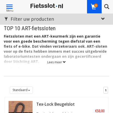
Toggle
0
Menu
navigation
Filter uw producten
TOP 10 ART-fietssloten
Fietssloten met een ART-keurmerk zijn een garantie
voor een goede bescherming tegen diefstal van een
fiets of e-bike. Dat vinden verzekeraars ook. ART-sloten
voor op de fiets hebben immers met succes uitgebreide
laboratoriumtesten ondergaan en zijn gecertificeerd
door Stichting ART.
Lees meer
De tien beste ART-fietssloten
Een slot met ART-certificaat is eigenlijk een must voor wie zijn
of haar fiets, maar ook scooter of motor tegen ontvreemding
wil beveiligen. Tegelijkertijd geeft het de geruststelling dat u
eigenlijk niet méér kunt doen dan uw tweewieler beveiligen met
Standaard
1
een ART-slot (hoewel, zie ook
Tweede fietssloten
). Het
keurmerk geeft met 1, 2, 3, 4 of 5 sterren aan in hoeverre uw
Tex-Lock Beugelslot
fiets of andere tweewieler is beveiligd tegen diefstal.
- ART-2
€50,00
Welk type ART-slot kiezen?