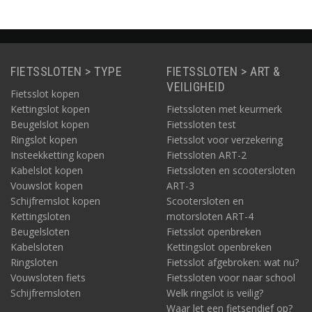
de AXA AXA Absolute 9
gevallen melding gemaakt.
110 + AXA Ringslot
Victory.
> NOOT:
Stichting Aanpak Voertuigcriminaliteit adviseert altijd
aangifte te doen. Alleen dan is er kans uw gestolen fiets terug te
FIETSSLOTEN > TYPE
FIETSSLOTEN > ART &
krijgen. Registreer ook alle unieke kenmerken van de fiets (merk,
VEILIGHEID
type, framenummer, kleur). Aangifte heeft óók als voordeel dat
Fietsslot kopen
de politie een beeld krijgt van populaire diefstallocaties. Zo
Kettingslot kopen
Fietssloten met keurmerk
kunnen zij extra opletten en/of lokfietsen inzetten.
<
Beugelslot kopen
Fietssloten test
Ringslot kopen
Fietsslot voor verzekering
Actie 2e slot
Insteekketting kopen
Fietssloten ART-2
Onder andere AXA
heeft een succesvolle campagne gestart
Kabelslot kopen
Fietssloten en scootersloten
om de fietsbezitter het belang van een 2e slot te laten inzien. En
Vouwslot kopen
ART-3
Fietsslot.nl heeft drie scherpe aanbiedingen voor het kettingslot
Schijfremslot kopen
Scootersloten en
AXA Cherto Compact in combinatie met 1) het
AXA muuranker
,
Kettingsloten
motorsloten ART-4
2) het
AXA ringslot Defender
of 3) het
AXA ringslot Victory
!
Beugelsloten
Fietsslot openbreken
De AXA Cherto
Kabelsloten
Kettingslot openbreken
De Cherto Compact 95 heeft Safety level 14 en is ideaal om als
Ringsloten
Fietsslot afgebroken: wat nu?
2e slot te gebruiken. Dit slot is ook zeer geschikt voor als u uw
Vouwsloten fiets
Fietssloten voor naar school
fiets of e-bike langer parkeert. In combinatie met het muuranker
Schijfremsloten
Welk ringslot is veilig?
bijvoorbeeld kunt u uw fiets gemakkelijk aan de vaste wereld
Waar let een fietsendief op?