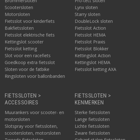
Brommersloten
Pro-tect sloten
Scootersloten
Lynx sloten
Motorsloten
Starry sloten
Fietsslot voor kinderfiets
DoubleLock sloten
Bakfietssloten
Fietsslot Action
Fietsslot elektrische fiets
Fietsslot HEMA
Kettingslot scooter
Fietsslot Praxis
Fietsslot ketting
Fietsslot Blokker
Slot voor een racefiets
Kettingslot Action
Goedkoop extra fietsslot
Kettingslot HEMA
Sloten voor de fatbike
Fietsslot ketting AXA
Ringsloten voor ballonbanden
FIETSSLOTEN >
FIETSSLOTEN >
ACCESSOIRES
KENMERKEN
Muurankers voor scooter- en
Sterke fietssloten
motorsloten
Lange fietssloten
Slotspray voor fietssloten,
Lichte fietssloten
scootersloten, motorsloten
Zware fietssloten
Tweede fietssloten
Gehard stalen fietssloten