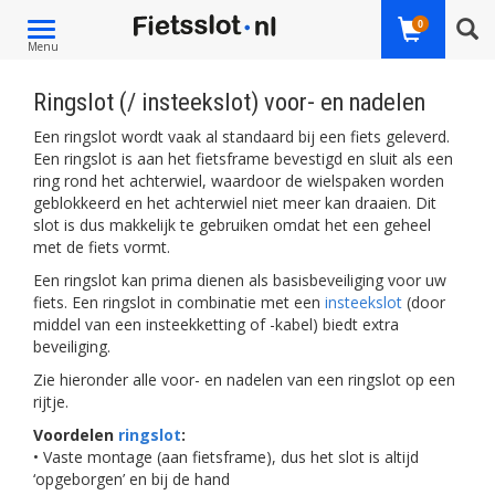
Toggle
0
Menu
navigation
Ringslot (/ insteekslot) voor- en nadelen
Een ringslot wordt vaak al standaard bij een fiets geleverd.
Een ringslot is aan het fietsframe bevestigd en sluit als een
ring rond het achterwiel, waardoor de wielspaken worden
geblokkeerd en het achterwiel niet meer kan draaien. Dit
slot is dus makkelijk te gebruiken omdat het een geheel
met de fiets vormt.
Een ringslot kan prima dienen als basisbeveiliging voor uw
fiets. Een ringslot in combinatie met een
insteekslot
(door
middel van een insteekketting of -kabel) biedt extra
beveiliging.
Zie hieronder alle voor- en nadelen van een ringslot op een
rijtje.
Voordelen
ringslot
:
• Vaste montage (aan fietsframe), dus het slot is altijd
‘opgeborgen’ en bij de hand