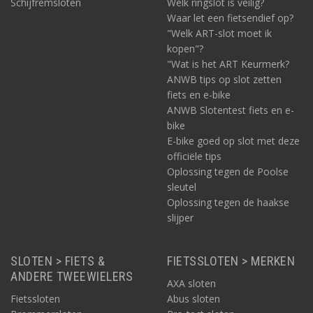
Schijfremsloten
Welk ringslot is veilig?
Waar let een fietsendief op?
"Welk ART-slot moet ik
kopen"?
"Wat is het ART Keurmerk?
ANWB tips op slot zetten
fiets en e-bike
ANWB Slotentest fiets en e-
bike
E-bike goed op slot met deze
officiële tips
Oplossing tegen de Poolse
sleutel
Oplossing tegen de haakse
slijper
SLOTEN > FIETS &
FIETSSLOTEN > MERKEN
ANDERE TWEEWIELERS
AXA sloten
Fietssloten
Abus sloten