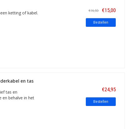
€15,00
€16,50
en ketting of kabel.
Bestellen
nderkabel en tas
€24,95
ief tas en
je en behalve in het
Bestellen