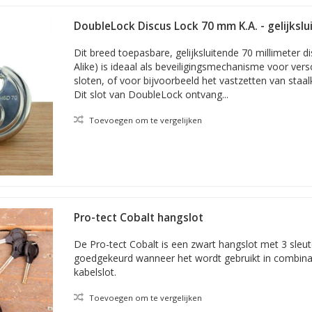
DoubleLock Discus Lock 70 mm K.A. - gelijkslu
Dit breed toepasbare, gelijksluitende 70 millimeter di
Alike) is ideaal als beveiligingsmechanisme voor vers
sloten, of voor bijvoorbeeld het vastzetten van staal
Dit slot van DoubleLock ontvang...
Toevoegen om te vergelijken
Pro-tect Cobalt hangslot
De Pro-tect Cobalt is een zwart hangslot met 3 sleut
goedgekeurd wanneer het wordt gebruikt in combina
kabelslot.
Toevoegen om te vergelijken