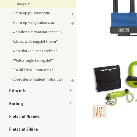
- Hangslot 
- Sloten op prijscategorie 
- Sloten op veiligheidsniveau 
- Welk fietsslot voor naar school? 
- Advies: welk ringslot kiezen? 
- Welk slot voor een racefiets? 
- “Welke lengte kettingslot?" 
- Een ART-slot... maar welk? 
- Voordelen en nadelen fietssloten 
Extra info
Korting
Fietsslot Nieuws
Fietsslot E-bike