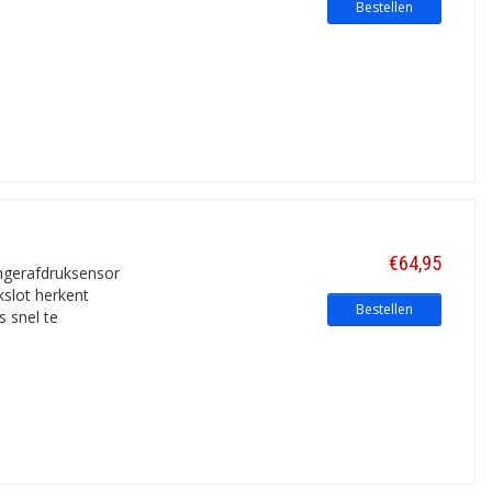
Bestellen
€64,95
ngerafdruksensor
kslot herkent
Bestellen
s snel te