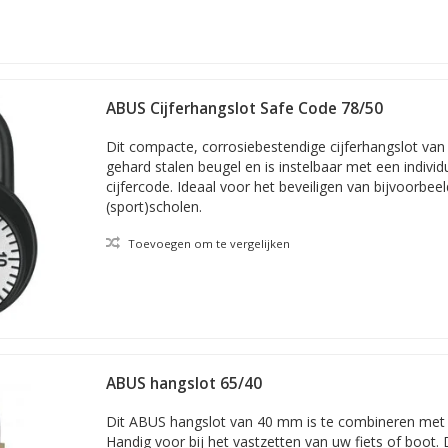
ABUS Cijferhangslot Safe Code 78/50
Dit compacte, corrosiebestendige cijferhangslot va
gehard stalen beugel en is instelbaar met een individu
cijfercode. Ideaal voor het beveiligen van bijvoorbeeld
(sport)scholen.
Toevoegen om te vergelijken
ABUS hangslot 65/40
Dit ABUS hangslot van 40 mm is te combineren met e
Handig voor bij het vastzetten van uw fiets of boot. D