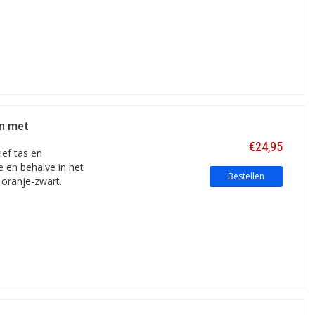
en met
€24,95
ief tas en
je en behalve in het
Bestellen
 oranje-zwart.