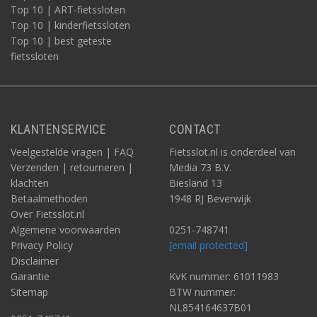
Top 10 | ART-fietssloten
Top 10 | kinderfietssloten
Top 10 | best geteste
fietssloten
KLANTENSERVICE
CONTACT
Veelgestelde vragen | FAQ
Fietsslot.nl is onderdeel van
Verzenden | retourneren |
Media 73 B.V.
klachten
Biesland 13
Betaalmethoden
1948 RJ Beverwijk
Over Fietsslot.nl
Algemene voorwaarden
0251-748741
Privacy Policy
[email protected]
Disclaimer
Garantie
KvK nummer: 61011983
Sitemap
BTW nummer:
NL854164637B01