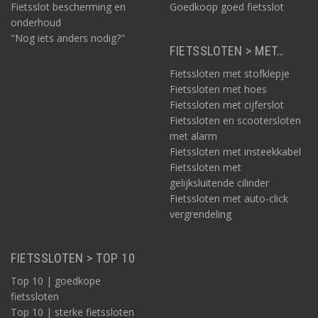
Fietsslot bescherming en
Goedkoop goed fietsslot
onderhoud
"Nog iets anders nodig?"
FIETSSLOTEN > MET…
Fietssloten met stofklepje
Fietssloten met hoes
Fietssloten met cijferslot
Fietssloten en scootersloten
met alarm
Fietssloten met insteekkabel
Fietssloten met
gelijksluitende cilinder
Fietssloten met auto-click
vergrendeling
FIETSSLOTEN > TOP 10
Top 10 | goedkope
fietssloten
Top 10 | sterke fietssloten