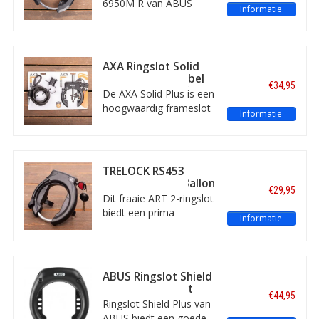
6950M R van ABUS
Informatie
biedt een goede
bescherming bij een
gemiddeld diefstalrisico
en heeft een ART-2
AXA Ringslot Solid
keurmerk. Gemaakt van
Plus + insteekkabel
€34,95
gehard speciaalstaal en
RLN Newton 150
De AXA Solid Plus is een
ART-2
ook gelijksluitend te
hoogwaardig frameslot
Informatie
bestellen.
met extra brede opening
voor bijvoorbeeld
ballonbanden. Hier
perfect gecombineerd
TRELOCK RS453
met de AXA insteekkabel
Ringslot P-O-C Ballon
€29,95
RLN Newton 150, voor
Zwart ART-2
Dit fraaie ART 2-ringslot
maximale veiligheid en
biedt een prima
Informatie
eenvoudig vastzetten
beveiliging tegen
van uw fiets.
fietsdiefstal. De beugel
is gemaakt van gehard
staal. De IN-X inline
ABUS Ringslot Shield
cilider bemoeilijkt
Plus 5750L Zwart
€44,95
picking. Geschikt voor e-
ART-2
Ringslot Shield Plus van
bikes en fietsen met
ABUS biedt een goede