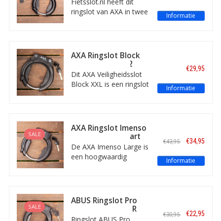
Fietsslot.nl heeft dit
ringslot van AXA in twee
Informatie
kleuren. Bestel nu het is
en morgen al in huis! Dit
slot kan bevestigd
worden op de
AXA Ringslot Block
schroefdraad in het
XXL Zwart ART-2
€29,95
frame en wordt geleverd
Dit AXA Veiligheidsslot
zonder
Block XXL is een ringslot
Informatie
bevestigingsmateriaal.
met keurmerk ART-2 en
AXA Safety Index 12.
Een hoogwaardig
frameslot, geschikt voor
AXA Ringslot Imenso
een insteekslot. Met
SALE
Large 75mm Zwart
€34,95
€43,95
fijne bedieningsknop,
ART-2 keurmerk
De AXA Imenso Large is
sleutelservice en extra
een hoogwaardig
Informatie
brede opening. Beveiligd
ringslot met extra brede
tegen boren.
opening voor o.a.
ballonbanden.
Daarnaast kunt u een
ABUS Ringslot Pro
extra insteekslot
SALE
Amparo 4750 SL R
€22,95
€30,95
gebruiken om uw fiets
ART-2
Ringslot ABUS Pro