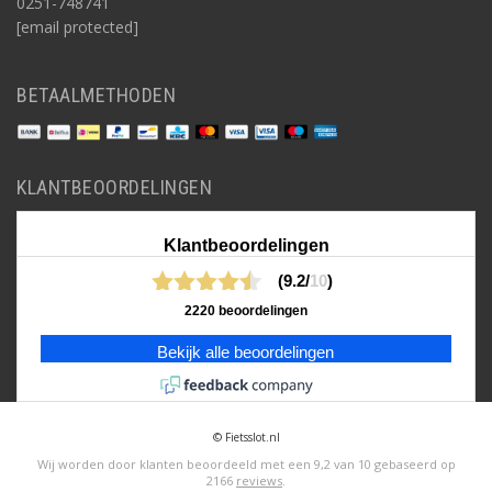
0251-748741
[email protected]
BETAALMETHODEN
KLANTBEOORDELINGEN
Klantbeoordelingen
(9.2/
10
)
2220 beoordelingen
Bekijk alle beoordelingen
© Fietsslot.nl
Wij worden door klanten beoordeeld met een
9,2
van
10
gebaseerd op
2166
reviews
.