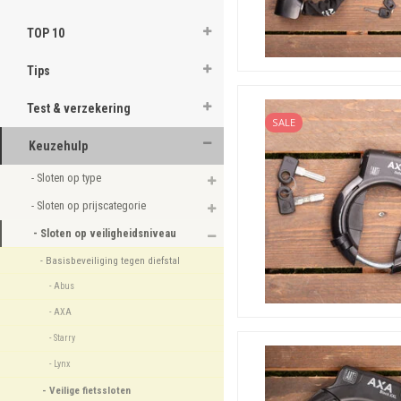
TOP 10
Tips
Test & verzekering
SALE
Keuzehulp
- Sloten op type 
- Sloten op prijscategorie 
- Sloten op veiligheidsniveau 
- Basisbeveiliging tegen diefstal 
- Abus 
- AXA 
- Starry 
- Lynx 
- Veilige fietssloten 