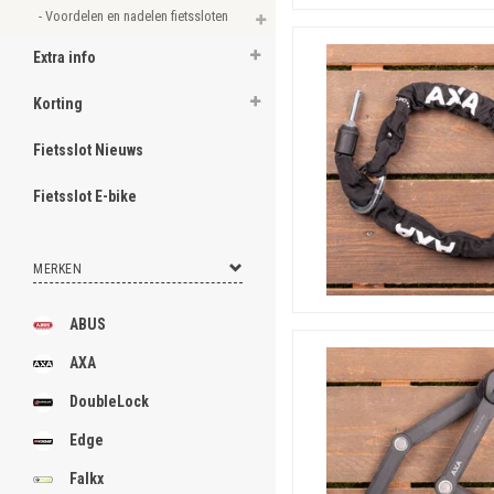
- Voordelen en nadelen fietssloten 
Extra info
Korting
Fietsslot Nieuws
Fietsslot E-bike
MERKEN
ABUS
AXA
DoubleLock
Edge
Falkx