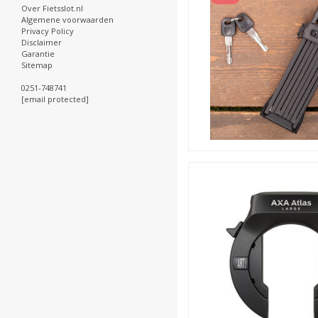
Over Fietsslot.nl
Algemene voorwaarden
Privacy Policy
Disclaimer
Garantie
Sitemap
0251-748741
[email protected]