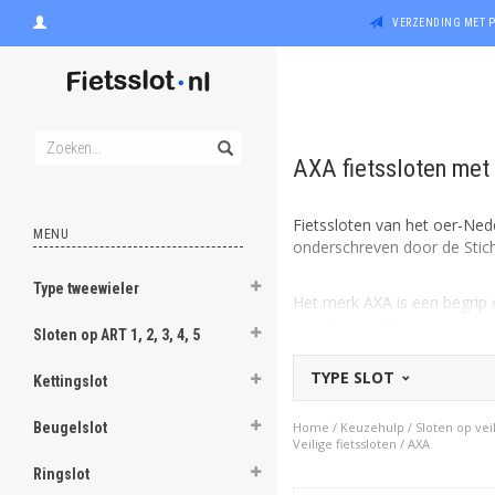
VERZENDING MET 
AXA fietssloten met
Fietssloten van het oer-Ned
MENU
onderschreven door de Stich
Type tweewieler
Het merk AXA is een begrip 
voerden en alle tests wijzen 
Sloten op ART 1, 2, 3, 4, 5
TYPE SLOT
Kettingslot
Beugelslot
Home
/
Keuzehulp
/
Sloten op vei
Veilige fietssloten
/
AXA
Ringslot