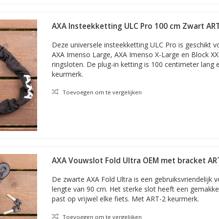
AXA Insteekketting ULC Pro 100 cm Zwart AR
Deze universele insteekketting ULC Pro is geschikt v
AXA Imenso Large, AXA Imenso X-Large en Block XX
ringsloten. De plug-in ketting is 100 centimeter lang
keurmerk.
Toevoegen om te vergelijken
AXA Vouwslot Fold Ultra OEM met bracket AR
De zwarte AXA Fold Ultra is een gebruiksvriendelijk
lengte van 90 cm. Het sterke slot heeft een gemakkel
past op vrijwel elke fiets. Met ART-2 keurmerk.
Toevoegen om te vergelijken