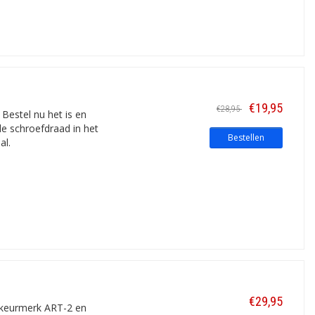
€19,95
€28,95
. Bestel nu het is en
de schroefdraad in het
Bestellen
al.
€29,95
t keurmerk ART-2 en