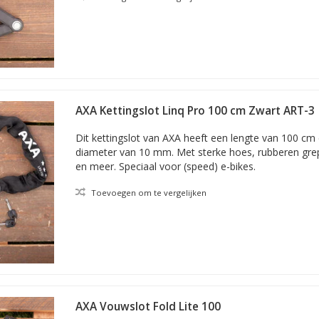
AXA Kettingslot Linq Pro 100 cm Zwart ART-3
Dit kettingslot van AXA heeft een lengte van 100 cm
diameter van 10 mm. Met sterke hoes, rubberen gr
en meer. Speciaal voor (speed) e-bikes.
Toevoegen om te vergelijken
AXA Vouwslot Fold Lite 100