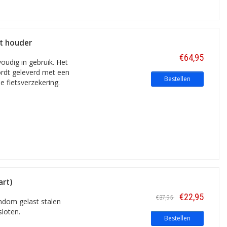
t houder
€64,95
oudig in gebruik. Het
wordt geleverd met een
Bestellen
 fietsverzekering.
art)
€22,95
€37,95
ondom gelast stalen
sloten.
Bestellen