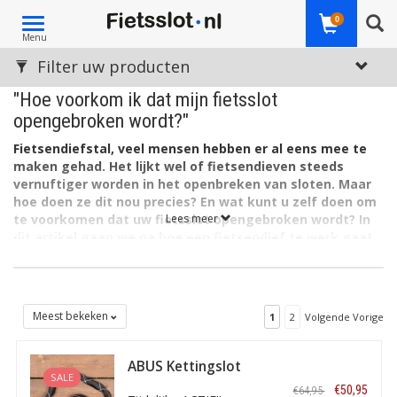
Toggle
0
Menu
navigation
Filter uw producten
"Hoe voorkom ik dat mijn fietsslot
opengebroken wordt?"
Fietsendiefstal, veel mensen hebben er al eens mee te
maken gehad. Het lijkt wel of fietsendieven steeds
vernuftiger worden in het openbreken van sloten. Maar
hoe doen ze dit nou precies? En wat kunt u zelf doen om
te voorkomen dat uw fietsslot opengebroken wordt? In
Lees meer
dit artikel gaan we na hoe een fietsendief te werk gaat
en geven we u een aantal handige tips voor het optimaal
beveiligen van uw tweewieler.
Waar let een fietsendief op?
Een fietsendief kan vaak al in
één oogopslag zien of een fiets makkelijk te stelen is. Hij zal
Meest bekeken
1
2
Volgende Vorige
daarbij letten op de plek waar de fiets gestald is (rustige,
afgelegen plekken werken prettiger voor een dief dan plekken
ABUS Kettingslot
waar veel toezicht is) maar vooral ook op welk type slot
SALE
Iven Chain 8210
gebruikt is. Elk type slot werkt weer anders en er is verschillend
€50,95
€64,95
110cm ART-2