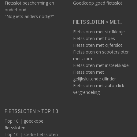
Fietsslot bescherming en
Goedkoop goed fietsslot
onderhoud
"Nog iets anders nodig?"
FIETSSLOTEN > MET…
Fietssloten met stofklepje
Fietssloten met hoes
Fietssloten met cijferslot
Fietssloten en scootersloten
met alarm
Fietssloten met insteekkabel
Fietssloten met
gelijksluitende cilinder
Fietssloten met auto-click
vergrendeling
FIETSSLOTEN > TOP 10
Top 10 | goedkope
fietssloten
Top 10 | sterke fietssloten