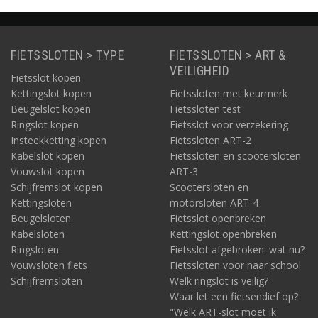
110 + AXA Ringslot
Victory.
FIETSSLOTEN > TYPE
FIETSSLOTEN > ART &
VEILIGHEID
Fietsslot kopen
Kettingslot kopen
Fietssloten met keurmerk
Beugelslot kopen
Fietssloten test
Ringslot kopen
Fietsslot voor verzekering
Insteekketting kopen
Fietssloten ART-2
Kabelslot kopen
Fietssloten en scootersloten
Vouwslot kopen
ART-3
Schijfremslot kopen
Scootersloten en
Kettingsloten
motorsloten ART-4
Beugelsloten
Fietsslot openbreken
Kabelsloten
Kettingslot openbreken
Ringsloten
Fietsslot afgebroken: wat nu?
Vouwsloten fiets
Fietssloten voor naar school
Schijfremsloten
Welk ringslot is veilig?
Waar let een fietsendief op?
"Welk ART-slot moet ik