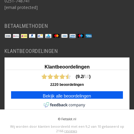
0251-748741
[email protected]
BETAALMETHODEN
KLANTBEOORDELINGEN
Klantbeoordelingen
(9.2/
10
)
2220 beoordelingen
Bekijk alle beoordelingen
© Fietsslot.nl
Wij worden door klanten beoordeeld met een
9,2
van
10
gebaseerd op
2166
reviews
.