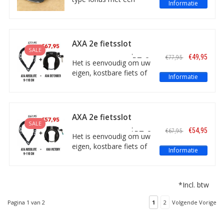
Informatie
lengte van 85CM en
voorzien van het ART-2
keurmerk voor uw
fietsverzekering.
AXA 2e fietsslot
SALE
aanbieding: AXA
€49,95
€77,95
Absolute 9 110ART-2
Het is eenvoudig om uw
+ AXA Ringslot
eigen, kostbare fiets of
Defender
Informatie
e-bike gewoon voor u
zelf te behouden:
gebruik een 2e fietsslot!
De cijfers wijzen het uit.
AXA 2e fietsslot
Vandaar op Fietsslot.nl
SALE
aanbieding: AXA
€54,95
€67,95
deze mooie aanbieding:
Absolute 9 110 ART-2
Het is eenvoudig om uw
+ AXA Ringslot
de AXA Absolute 9 110 +
eigen, kostbare fiets of
Victory
Informatie
AXA Ringslot Defender.
e-bike gewoon voor u
zelf te behouden:
gebruik een 2e fietsslot!
*Incl. btw
De cijfers wijzen het uit.
Vandaar op Fietsslot.nl
Pagina 1 van 2
1
2
Volgende Vorige
deze mooie aanbieding:
de AXA AXA Absolute 9