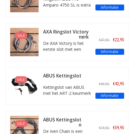
raden te kiezen voor een slot met een
ART keurmerk
, ook voor
Amparo 4750 SL is extra
uw verzekering. Zet uw fiets bij voorkeur vast met twee (goede)
Informatie
breed en daardoor
sloten, zoals een stevig
ringslot
in combinatie met een
geschikt voor fietsen
kettingslot
of
insteekketting
. Het openmaken van twee sloten
met brede banden. Het
kost een dief immers meer tijd. Elders op onze website vindt u
zwarte slot is voorzien
meer informatie over
verschillende slottypes en hun veiligheid
.
AXA Ringslot Victory
van het ART-2 keurmerk.
SALE
met ART-2 keurmerk
Hoe zet ik mijn fiets vast?
€22,95
€37,95
(zwart)
De AXA Victory is het
Toch is niet alleen de keuze voor een slot belangrijk. Ook de
eerste slot met een
manier van vastzetten telt. Er wordt aangeraden uw fiets vast te
Informatie
volledig rondom gelast
zetten aan een vast object, zoals een lantaarnpaal, hek of
stalen slothuis. De
fietsenrek. Hoe goed uw slot ook is, als uw fiets nergens aan
Victory is 4x sterker dan
vast staat kan een dief alsnog de fiets optillen en meenemen.
traditionele ringsloten.
Maak uw fiets altijd vast via het frame en niet via het wiel,
ABUS Kettingslot
SALE
Ionus type 8900
anders kan een dief het wiel losmaken en de rest van de fiets
€42,95
€49,95
(ART-2) in het zwart
Kettingslot van ABUS
meenemen. Meer informatie over het veilig vastzetten van uw
met het ART-2 keurmerk
fiets vindt u
hier
.
Informatie
voor uw
fietsverzekering. Dit
zwarte, 110 centimeter
lange slot is 2,2 kg.
ABUS Kettingslot
SALE
Iven Chain 140cm
€59,95
€79,95
ART-2
De Iven Chain is een