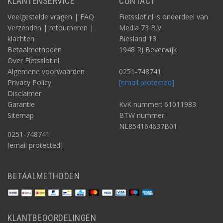
KLANTENSERVICE
CONTACT
Veelgestelde vragen | FAQ
Fietsslot.nl is onderdeel van
Verzenden | retourneren |
Media 73 B.V.
klachten
Biesland 13
Betaalmethoden
1948 RJ Beverwijk
Over Fietsslot.nl
Algemene voorwaarden
0251-748741
Privacy Policy
[email protected]
Disclaimer
Garantie
KvK nummer: 61011983
Sitemap
BTW nummer:
NL854164637B01
0251-748741
[email protected]
BETAALMETHODEN
KLANTBEOORDELINGEN