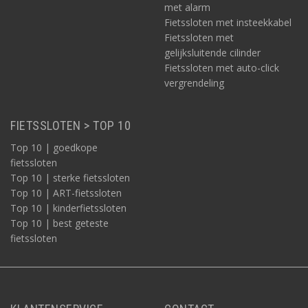
met alarm
Fietssloten met insteekkabel
Fietssloten met
gelijksluitende cilinder
Fietssloten met auto-click
vergrendeling
FIETSSLOTEN > TOP 10
Top 10 | goedkope
fietssloten
Top 10 | sterke fietssloten
Top 10 | ART-fietssloten
Top 10 | kinderfietssloten
Top 10 | best geteste
fietssloten