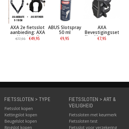
AXA Ringslot
AXA 2e fietsslot
ABUS Slotspray
Imenso X-Large
aanbieding: AXA
50 ml
Bevest
92mm Zwart
Absolute 9
Flex M
€29,95
€49,95
€9,95
€
€43,95
€77,95
ART-2 keurmerk
110ART-2 + AXA
ringsl
Ringslot
Defe
Informatie
Defender
Informatie
Informatie
Inf
Vi
FIETSSLOTEN > TYPE
FIETSSLOTEN > ART &
VEILIGHEID
Fietsslot kopen
Kettingslot kopen
Fietssloten met keurmerk
Beugelslot kopen
Fietssloten test
Ringslot kopen
Fietsslot voor verzekering