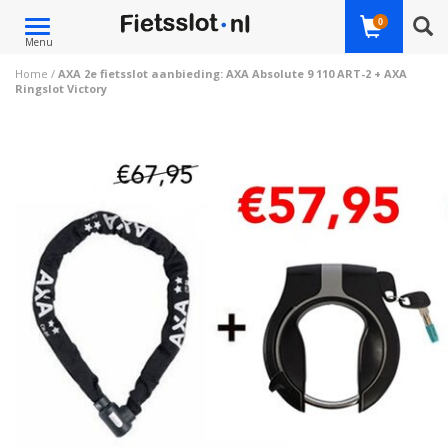
Toggle
0
Menu
navigation
Home
/
AXA 2e fietsslot aanbieding: AXA Absolute 9 110 ART-2 + AXA
Ringslot Victory