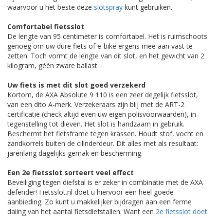
waarvoor u het beste deze
slotspray
kunt gebruiken.
Comfortabel fietsslot
De lengte van 95 centimeter is comfortabel. Het is ruimschoots
genoeg om uw dure fiets of e-bike ergens mee aan vast te
zetten. Toch vormt de lengte van dit slot, en het gewicht van 2
kilogram, géén zware ballast.
Uw fiets is met dit slot goed verzekerd
Kortom, de AXA Absolute 9 110 is een zeer degelijk fietsslot,
van een dito A-merk. Verzekeraars zijn blij met de ART-2
certificatie (check altijd even uw eigen polisvoorwaarden), in
tegenstelling tot dieven. Het slot is handzaam in gebruik.
Beschermt het fietsframe tegen krassen. Houdt stof, vocht en
zandkorrels buiten de cilinderdeur. Dit alles met als resultaat:
jarenlang dagelijks gemak en bescherming.
Een 2e fietsslot sorteert veel effect
Beveiliging tegen diefstal is er zeker in combinatie met de AXA
defender! Fietsslot.nl doet u hiervoor een heel goede
aanbieding. Zo kunt u makkelijker bijdragen aan een ferme
daling van het aantal fietsdiefstallen. Want een
2e fietsslot doet