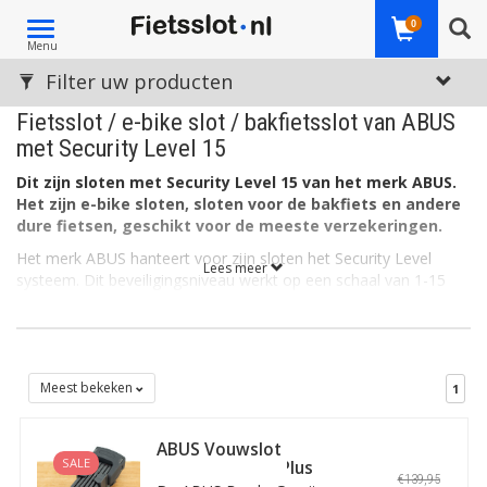
Toggle
0
Menu
navigation
Filter uw producten
Fietsslot / e-bike slot / bakfietsslot van ABUS
met Security Level 15
Dit zijn sloten met Security Level 15 van het merk ABUS.
Het zijn e-bike sloten, sloten voor de bakfiets en andere
dure fietsen, geschikt voor de meeste verzekeringen.
Het merk ABUS hanteert voor zijn sloten het Security Level
Lees meer
systeem. Dit beveiligingsniveau werkt op een schaal van 1-15
voor fietssloten (en tot Level 20 voor motorsloten).
ABUS Security Level 1-4
Security Level 15 geeft de e-bike, bakfiets of ander type fiets de
hoogste diefstalbeveiliging. ABUS sloten met een classificatie
Meest bekeken
1
tussen 1 en 4 vallen in de categorie 'basisbescherming'. Ze zijn
vooral geschikt bij een laag diefstalrisico, als secundair fietsslot
of voor bijvoorbeeld de kinderfiets.
ABUS Vouwslot
SALE
Bordo Granit X Plus
ABUS Security Level 5-9
€139,95
6500K SH 90cm zwart