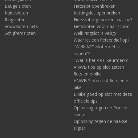
Bovendien geeft het dergelijk gebruik van een tweede slot de
Beugelsloten
Fietsslot openbreken
eigenaar ervan al op voorhand een rustiger gevoel. De kans op
Kabelsloten
Kettingslot openbreken
diefstal van de e-bike neemt hierdoor immers drastisch af. Dat
Ringsloten
Fietsslot afgebroken: wat nu?
betekent óók dat u geen energie kwijt bent aan het thuis zien te
Vouwsloten fiets
Fietssloten voor naar school
komen, aan het invullen van verzekeringspapieren, aan het
Schijfremsloten
Welk ringslot is veilig?
aangifte doen, enzovoort. Dat scheelt véél tijd en frustratie.
Waar let een fietsendief op?
"Welk ART-slot moet ik
kopen"?
"Wat is het ART Keurmerk?
ANWB tips op slot zetten
fiets en e-bike
ANWB Slotentest fiets en e-
bike
E-bike goed op slot met deze
officiële tips
Oplossing tegen de Poolse
sleutel
Oplossing tegen de haakse
slijper