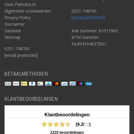
Over Fietsslot.nl
Algemene voorwaarden
0251-748741
Privacy Policy
[email protected]
Disclaimer
Garantie
KvK nummer: 61011983
Sitemap
BTW nummer:
NL854164637B01
0251-748741
[email protected]
BETAALMETHODEN
KLANTBEOORDELINGEN
Klantbeoordelingen
(9.2/
10
)
2220 beoordelingen