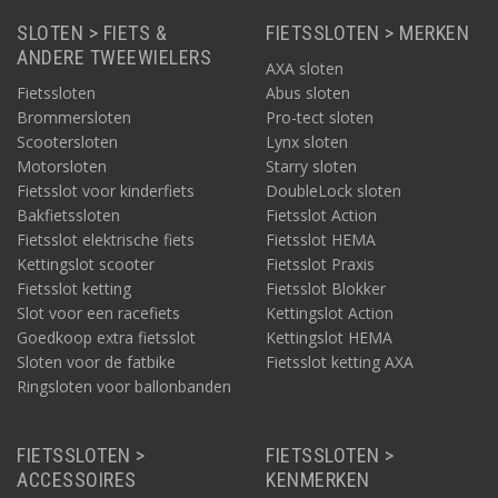
ABUS sloten met Security Level 15
SLOTEN > FIETS &
FIETSSLOTEN > MERKEN
Een slot kopen van ABUS met Security Level 15? Deze pagina
ANDERE TWEEWIELERS
AXA sloten
toont het bijgaande aanbod. Zoals u bij de producten kunt zien,
Fietssloten
Abus sloten
hebben we zo goed als alle sloten met deze security level op
voorraad. We kunnen het nieuwe slot dus direct leveren. Voor
Brommersloten
Pro-tect sloten
bovendien een voordelige prijs. Zo heeft u snel én goedkoop de
Scootersloten
Lynx sloten
voordelen binnen bereik zoals uitgelegd op deze pagina.
Motorsloten
Starry sloten
Vandaag vóór 22.00 bestellen? Morgen in huis. Of kom het
Fietsslot voor kinderfiets
DoubleLock sloten
bestelde slot direct bij ons afhalen bij ons magazijn in Beverwijk.
Bakfietssloten
Fietsslot Action
Fietsslot elektrische fiets
Fietsslot HEMA
Kettingslot scooter
Fietsslot Praxis
Fietsslot ketting
Fietsslot Blokker
Slot voor een racefiets
Kettingslot Action
Goedkoop extra fietsslot
Kettingslot HEMA
Sloten voor de fatbike
Fietsslot ketting AXA
Ringsloten voor ballonbanden
FIETSSLOTEN >
FIETSSLOTEN >
ACCESSOIRES
KENMERKEN