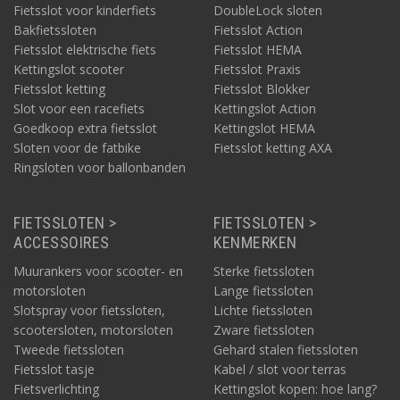
Fietsslot voor kinderfiets
DoubleLock sloten
Bakfietssloten
Fietsslot Action
Fietsslot elektrische fiets
Fietsslot HEMA
Kettingslot scooter
Fietsslot Praxis
Fietsslot ketting
Fietsslot Blokker
Slot voor een racefiets
Kettingslot Action
Goedkoop extra fietsslot
Kettingslot HEMA
Sloten voor de fatbike
Fietsslot ketting AXA
Ringsloten voor ballonbanden
FIETSSLOTEN >
FIETSSLOTEN >
ACCESSOIRES
KENMERKEN
Muurankers voor scooter- en
Sterke fietssloten
motorsloten
Lange fietssloten
Slotspray voor fietssloten,
Lichte fietssloten
scootersloten, motorsloten
Zware fietssloten
Tweede fietssloten
Gehard stalen fietssloten
Fietsslot tasje
Kabel / slot voor terras
Fietsverlichting
Kettingslot kopen: hoe lang?