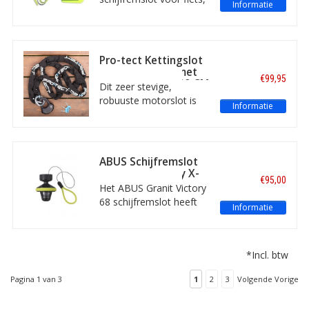
Informatie
sleutels. Vergrendel 'm
scooter en brommer. In
met één simpele klik!
opvallend geel/groen,
óók de bijbehorende
reminder kabel. Met 5,5
Pro-tect Kettingslot
mm dikke sluitpen, een
TOPAZ+ ART-4 met
€99,95
opbergtasje, afsluitbaar
slimme loop - 300 CM
Dit zeer stevige,
sleutelgat en drie
robuuste motorslot is
Informatie
sleutels. Vergrendel 'm
ook te gebruiken voor
met één simpele klik!
brommer of scooter. De
riante lengte van dit
kettingslot met loop
ABUS Schijfremslot
(lus) en schijfremslot is
Granit 68 Victory X-
€95,00
300 cm. Kenmerken:
Plus Roll Up
Het ABUS Granit Victory
ART-4, gehard staal,
68 schijfremslot heeft
Informatie
stofklepje en nylonhoes
een 16 mm dikke pen.
voor lakbescherming.
Het slot is ART 4
goedgekeurd en ideaal
*Incl. btw
voor het vastzetten van
uw motor.
Pagina 1 van 3
1
2
3
Volgende Vorige