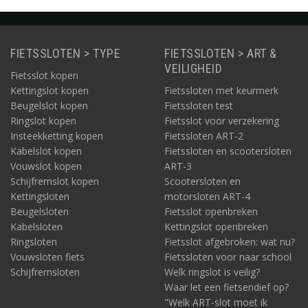
FIETSSLOTEN > TYPE
FIETSSLOTEN > ART &
VEILIGHEID
Fietsslot kopen
Kettingslot kopen
Fietssloten met keurmerk
Beugelslot kopen
Fietssloten test
Ringslot kopen
Fietsslot voor verzekering
Insteekketting kopen
Fietssloten ART-2
Kabelslot kopen
Fietssloten en scootersloten
Vouwslot kopen
ART-3
Schijfremslot kopen
Scootersloten en
Kettingsloten
motorsloten ART-4
Beugelsloten
Fietsslot openbreken
Kabelsloten
Kettingslot openbreken
Ringsloten
Fietsslot afgebroken: wat nu?
Vouwsloten fiets
Fietssloten voor naar school
Schijfremsloten
Welk ringslot is veilig?
Waar let een fietsendief op?
"Welk ART-slot moet ik