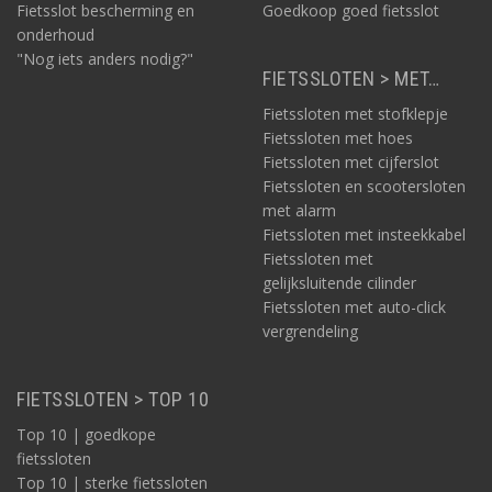
Fietsslot bescherming en
Goedkoop goed fietsslot
onderhoud
"Nog iets anders nodig?"
FIETSSLOTEN > MET…
Fietssloten met stofklepje
Fietssloten met hoes
Fietssloten met cijferslot
Fietssloten en scootersloten
met alarm
Fietssloten met insteekkabel
Fietssloten met
gelijksluitende cilinder
Fietssloten met auto-click
vergrendeling
FIETSSLOTEN > TOP 10
Top 10 | goedkope
fietssloten
Top 10 | sterke fietssloten