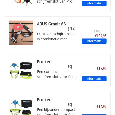
schijfremslot van Pro-
Informatie
tasje bij krijgt!
tect met ART-4
keurmerk voor scooter
en motor. Met een 14
mm dikke borgpen, een
ABUS Granit 68
reminderkabel en drie
SALE
Victory + ketting 12
€155,00
sleutels.
mm x 120 cm met
Dit ABUS schijfremslot
€139,95
loop
in combinatie met
Informatie
lusbare ketting is al
jaren een bestseller
onder de motorsloten.
ART 4 goedgekeurd,
Pro-tect
biedt zeer goede
Schijfremslot Disq
€17,95
beveiliging.
Maxi
Een compact
schijfremslot voor fiets,
Informatie
scooter en brommer. In
opvallend geel/groen,
óók de bijbehorende
reminder kabel. Met 10
Pro-tect
mm dikke sluitpen, een
Schijfremslot Disq
€14,95
opbergtasje, afsluitbaar
Mini
Een bijzonder compact
sleutelgat en drie
schijfremslot voor fiets,