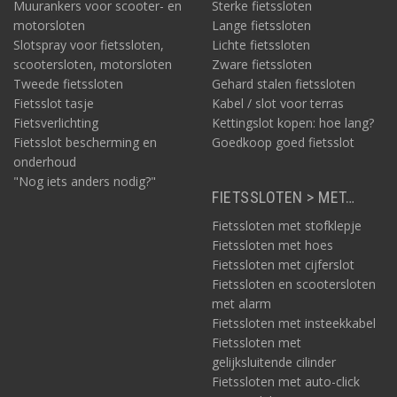
Muurankers voor scooter- en
Sterke fietssloten
motorsloten
Lange fietssloten
Slotspray voor fietssloten,
Lichte fietssloten
scootersloten, motorsloten
Zware fietssloten
Tweede fietssloten
Gehard stalen fietssloten
Fietsslot tasje
Kabel / slot voor terras
Fietsverlichting
Kettingslot kopen: hoe lang?
Fietsslot bescherming en
Goedkoop goed fietsslot
onderhoud
"Nog iets anders nodig?"
FIETSSLOTEN > MET…
Fietssloten met stofklepje
Fietssloten met hoes
Fietssloten met cijferslot
Fietssloten en scootersloten
met alarm
Fietssloten met insteekkabel
Fietssloten met
gelijksluitende cilinder
Fietssloten met auto-click