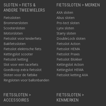
SLOTEN > FIETS &
FIETSSLOTEN > MERKEN
ANDERE TWEEWIELERS
AXA sloten
Fietssloten
Abus sloten
Brommersloten
Pro-tect sloten
Scootersloten
Lynx sloten
Motorsloten
Starry sloten
Fietsslot voor kinderfiets
DoubleLock sloten
Bakfietssloten
Fietsslot Action
Fietsslot elektrische fiets
Fietsslot HEMA
Kettingslot scooter
Fietsslot Praxis
Fietsslot ketting
Fietsslot Blokker
Slot voor een racefiets
Kettingslot Action
Goedkoop extra fietsslot
Kettingslot HEMA
Sloten voor de fatbike
Fietsslot ketting AXA
Ringsloten voor ballonbanden
FIETSSLOTEN >
FIETSSLOTEN >
ACCESSOIRES
KENMERKEN