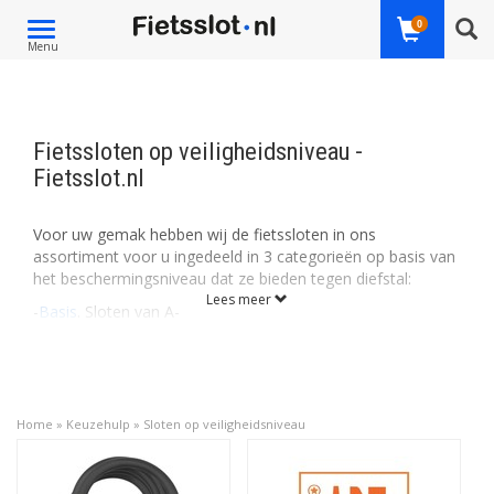
Toggle
0
Menu
navigation
Fietssloten op veiligheidsniveau -
Fietsslot.nl
Voor uw gemak hebben wij de fietssloten in ons
assortiment voor u ingedeeld in 3 categorieën op basis van
het beschermingsniveau dat ze bieden tegen diefstal:
Lees meer
-
Basis
. Sloten van A-
merken en ons huismerk
die prima dienen als
eerste bescherming
tegen diefstal. Wij raden
ze meestal in combinatie
Home
»
Keuzehulp
»
Sloten op veiligheidsniveau
met een ander slot aan.
-
Veilig
. Sloten met het