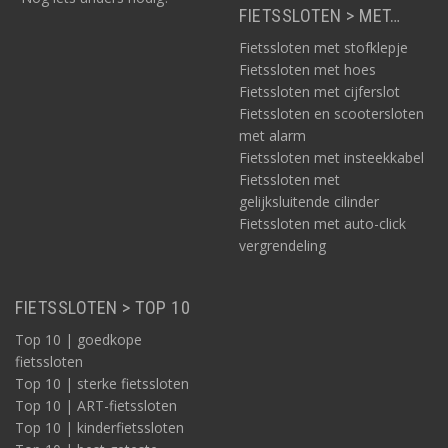
FIETSSLOTEN > MET…
Fietssloten met stofklepje
Fietssloten met hoes
Fietssloten met cijferslot
Fietssloten en scootersloten
met alarm
Fietssloten met insteekkabel
Fietssloten met
gelijksluitende cilinder
Fietssloten met auto-click
vergrendeling
FIETSSLOTEN > TOP 10
Top 10 | goedkope
fietssloten
Top 10 | sterke fietssloten
Top 10 | ART-fietssloten
Top 10 | kinderfietssloten