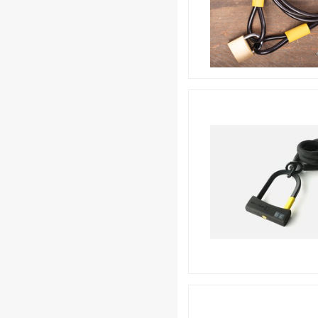
Zijn kabelsloten ges