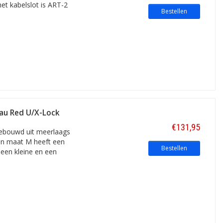
het kabelslot is ART-2
Bestellen
oudige bediening en de
vrolijke
gbaar in opvallende kleuren. Ook
eau Red U/X-Lock
€131,95
pgebouwd uit meerlaags
 in maat M heeft een
n lange kabelsloten regelmatig gebruikt
Bestellen
een kleine en een
nhangers of een boot tijdelijk mee vast
estaat uit modellen van onder meer
AXA
,