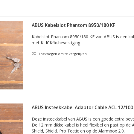
ABUS Kabelslot Phantom 8950/180 KF
Kabelslot Phantom 8950/180 KF van ABUS is een ka
met KLICKfix-bevestiging.
Toevoegen om te vergelijken
ABUS Insteekkabel Adaptor Cable ACL 12/100
Deze insteekkabel van ABUS is een goede extra beveil
De 12 mm dikke kabel is heel flexibel en past op de
Shield, Shield, Pro Tectic en op de Alarmbox 2.0.