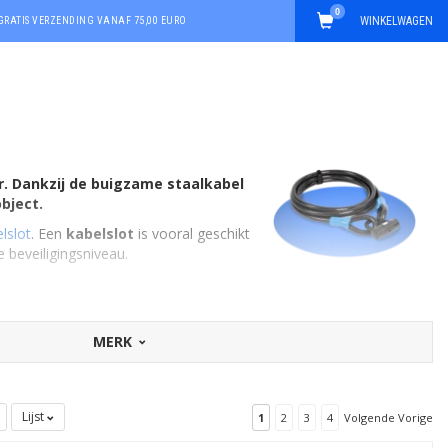
0
WINKELWAGEN
GRATIS VERZENDING VANAF 75,00 EURO
r.
Dankzij de buigzame staalkabel
bject.
lslot
. Een
kabelslot
is vooral geschikt
e beveiligingsniveau.
Het slot is hierdoor licht, eenvoudig
MERK
 de zadelpen.
Lijst
1
2
3
4
Volgende Vorige