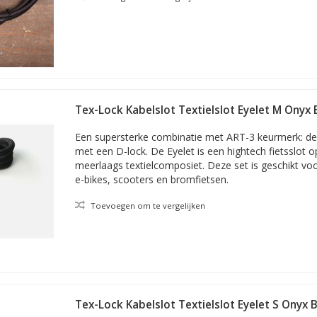
chikt voor kinderfietsen?
Tex-Lock Kabelslot Textielslot Eyelet M Onyx 
ART-3
Een supersterke combinatie met ART-3 keurmerk: de
met een D-lock. De Eyelet is een hightech fietsslot 
meerlaags textielcomposiet. Deze set is geschikt voo
e-bikes, scooters en bromfietsen.
Toevoegen om te vergelijken
Tex-Lock Kabelslot Textielslot Eyelet S Onyx 
2