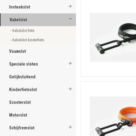
ook leverbaar met cijf
Insteekslot
geschikt voor meerder
Kabelslot
- Kabelslot fiets 
- Kabelslot kinderfiets 
Vouwslot
Speciale sloten
Gelijksluitend
2 | Hoe is een kabels
Kinderfietsslot
Een kabelslot bestaat als g
Scooterslot
voorkomt beschadigingen aa
Kabelsloten met een
kern 
Motorslot
kwalitatief kettingslot of be
Schijfremslot
3 | Welke lengte kabel