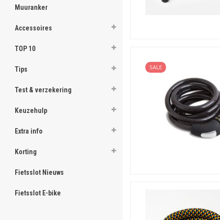
Kabelsloten zijn verkrijgbaa
Muuranker
u het slot wilt gebruiken.
Bij
Accessoires
tot circa 100 cm = c
120 tot 180 cm = gesc
TOP 10
5 of 10 meter = voor h
Een langer kabelslot biedt 
SALE
Tips
rekening mee dat een langer
Test & verzekering
4 | Hoe veilig is een k
Keuzehulp
Het blijkt al uit de eerdere
goedgekeurd slot voor e-bike
Extra info
5 | Kabelslot met sleut
Korting
Kabelsloten zijn verkrijgba
sleutel hoeft mee te nemen.
Fietsslot Nieuws
6 | Kabelslot voor kind
Fietsslot E-bike