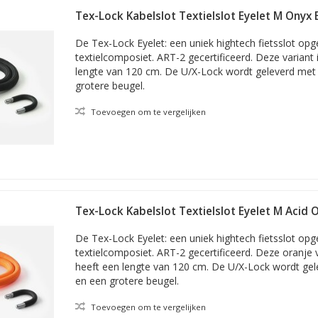
erslot;
Tex-Lock Kabelslot Textielslot Eyelet M Onyx
e toepassingen dan alleen de fiets.
ART-2
De Tex-Lock Eyelet: een uniek hightech fietsslot o
textielcomposiet. ART-2 gecertificeerd. Deze variant
lengte van 120 cm. De U/X-Lock wordt geleverd met 
grotere beugel.
Toevoegen om te vergelijken
lot opgebouwd?
Tex-Lock Kabelslot Textielslot Eyelet M Acid
ART-2
ezegd uit een bundel gevlochten staaldraden die wordt beschermd do
De Tex-Lock Eyelet: een uniek hightech fietsslot o
n het frame en maakt het slot
prettig in gebruik
.
textielcomposiet. ART-2 gecertificeerd. Deze oranje 
van gehard staal
bieden meer weerstand tegen doorknippen dan stan
heeft een lengte van 120 cm. De U/X-Lock wordt gel
ugelslot beter bestand tegen de serieuze pogingen tot fiets- en e-bike 
en een grotere beugel.
slot is nodig?
Toevoegen om te vergelijken