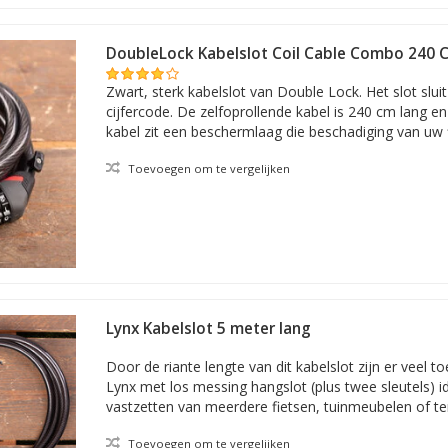
ets
DoubleLock Kabelslot Coil Cable Combo 240 
erfietsen
Zwart, sterk kabelslot van Double Lock. Het slot slu
cijfercode. De zelfoprollende kabel is 240 cm lang 
en over kabelsloten
kabel zit een beschermlaag die beschadiging van uw 
lig genoeg voor een e-bike?
Toevoegen om te vergelijken
tussen een kabelslot en een kettingslot?
ot heb ik nodig?
Lynx Kabelslot 5 meter lang
en kabelslot met cijferslot?
Door de riante lengte van dit kabelslot zijn er veel t
Lynx met los messing hangslot (plus twee sleutels) i
loten van 5 of 10 meter geschikt?
vastzetten van meerdere fietsen, tuinmeubelen of te
Toevoegen om te vergelijken