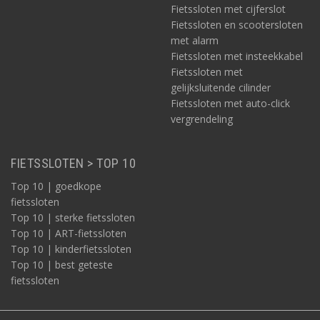
Fietssloten met cijferslot
Fietssloten en scootersloten
met alarm
Fietssloten met insteekkabel
Fietssloten met
gelijksluitende cilinder
Fietssloten met auto-click
vergrendeling
FIETSSLOTEN > TOP 10
Top 10 | goedkope
fietssloten
Top 10 | sterke fietssloten
Top 10 | ART-fietssloten
Top 10 | kinderfietssloten
Top 10 | best geteste
fietssloten