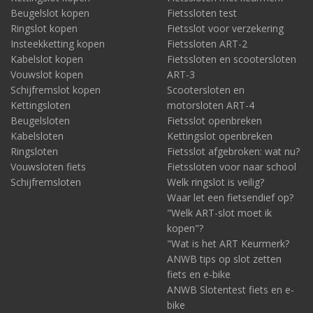
Beugelslot kopen
Fietssloten test
Ringslot kopen
Fietsslot voor verzekering
Insteekketting kopen
Fietssloten ART-2
Kabelslot kopen
Fietssloten en scootersloten
Vouwslot kopen
ART-3
Schijfremslot kopen
Scootersloten en
Kettingsloten
motorsloten ART-4
Beugelsloten
Fietsslot openbreken
Kabelsloten
Kettingslot openbreken
Ringsloten
Fietsslot afgebroken: wat nu?
Vouwsloten fiets
Fietssloten voor naar school
Schijfremsloten
Welk ringslot is veilig?
Waar let een fietsendief op?
"Welk ART-slot moet ik
kopen"?
"Wat is het ART Keurmerk?
ANWB tips op slot zetten
fiets en e-bike
ANWB Slotentest fiets en e-
bike