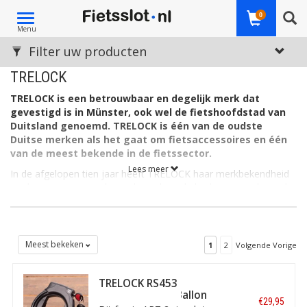
Toggle
0
Menu
navigation
Filter uw producten
TRELOCK
TRELOCK is een betrouwbaar en degelijk merk dat
gevestigd is in Münster, ook wel de fietshoofdstad van
Duitsland genoemd. TRELOCK is één van de oudste
Duitse merken als het gaat om fietsaccessoires en één
van de meest bekende in de fietssector.
Lees meer
In de afgelopen tien jaar heeft TRELOCK haar merkbekendheid
sterk vergroot, met als resultaat dat enkele sloten van dit merk
nu ook op Slotenonline.nl verkocht worden.
De klant staat bij TRELOCK centraal
Het motto van TRELOCK is ‘Safety, Security and Control’ en dat
Meest bekeken
1
2
Volgende Vorige
zie je terug in de producten. TRELOCK produceert namelijk al
meer dan 160 jaar solide en betrouwbare fietssloten die
uitstekend hun werk doen als het gaat om het beveiligen van
TRELOCK RS453
fietsers en hun tweewielers. Tijdens de ontwikkeling van de
Ringslot P-O-C Ballon
€29,95
producten staat de klant altijd centraal. TRELOCK-producten
Zwart ART-2