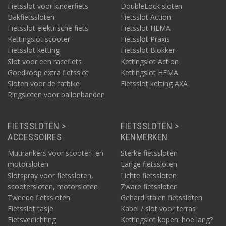
Fietsslot voor kinderfiets
DoubleLock sloten
Bakfietssloten
Fietsslot Action
Fietsslot elektrische fiets
Fietsslot HEMA
Kettingslot scooter
Fietsslot Praxis
Fietsslot ketting
Fietsslot Blokker
Slot voor een racefiets
Kettingslot Action
Goedkoop extra fietsslot
Kettingslot HEMA
Sloten voor de fatbike
Fietsslot ketting AXA
Ringsloten voor ballonbanden
FIETSSLOTEN >
FIETSSLOTEN >
ACCESSOIRES
KENMERKEN
Muurankers voor scooter- en
Sterke fietssloten
motorsloten
Lange fietssloten
Slotspray voor fietssloten,
Lichte fietssloten
scootersloten, motorsloten
Zware fietssloten
Tweede fietssloten
Gehard stalen fietssloten
Fietsslot tasje
Kabel / slot voor terras
Fietsverlichting
Kettingslot kopen: hoe lang?