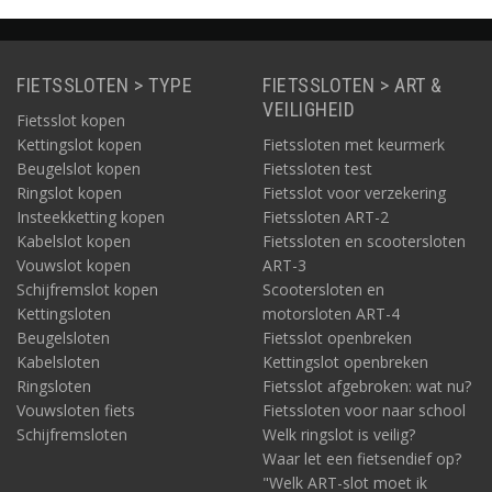
schakels. 140 cm lang.
FIETSSLOTEN > TYPE
FIETSSLOTEN > ART &
VEILIGHEID
Fietsslot kopen
Kettingslot kopen
Fietssloten met keurmerk
Beugelslot kopen
Fietssloten test
Ringslot kopen
Fietsslot voor verzekering
Insteekketting kopen
Fietssloten ART-2
Kabelslot kopen
Fietssloten en scootersloten
Vouwslot kopen
ART-3
Schijfremslot kopen
Scootersloten en
Kettingsloten
motorsloten ART-4
Beugelsloten
Fietsslot openbreken
Kabelsloten
Kettingslot openbreken
Ringsloten
Fietsslot afgebroken: wat nu?
Vouwsloten fiets
Fietssloten voor naar school
Schijfremsloten
Welk ringslot is veilig?
Waar let een fietsendief op?
"Welk ART-slot moet ik