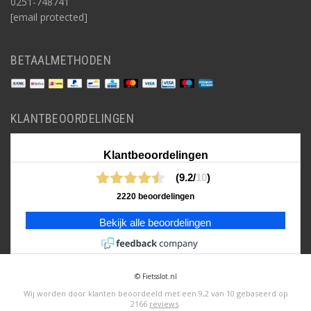
0251-748741
[email protected]
BETAALMETHODEN
KLANTBEOORDELINGEN
Klantbeoordelingen
(9.2/
10
)
2220 beoordelingen
Bekijk alle beoordelingen
© Fietsslot.nl
Wij worden door klanten beoordeeld met een
9,2
van
10
gebaseerd op
2166
reviews
.