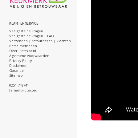
KLANTENSERVICE
Veelgestelde vragen
Veelgestelde vragen | FAQ
Verzenden | retourneren | klachten
Betaalmethoden
Over Fietsslot.nl
Algemene voorwaarden
Privacy Policy
Disclaimer
Garantie
Sitemap
0251-748741
[email protected]