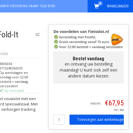
0
WINKELWAGEN
GRATIS VERZENDING VANAF 75,00 EURO
old-It
review
Bestel vandaag
en ontvang uw bestelling
8006334
8713249365510
maandag! U kunt ook zelf een
Op werkdagen en
andere datum kiezen.
zondag voor 22:00
besteld = vandaag
verzonden!
Op voorraad
act vouwslot met een
€67,95
rd speciaalstaal. Met
€85,95
 verborgen tracking
Incl. btw
Toevoegen aan winkelwagen