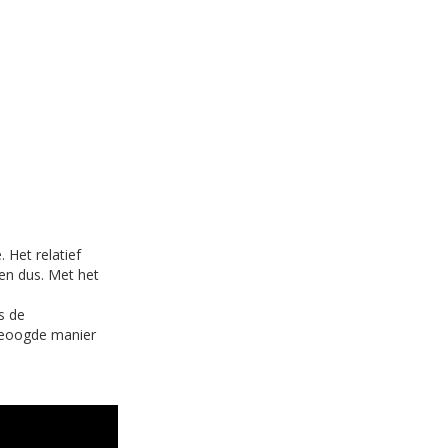
 Het relatief
en dus. Met het
s de
 beoogde manier