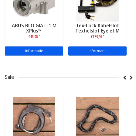
ABUS BLO GIA IT1 M
Tex-Lock Kabelslot
XPlus™
Textielslot Eyelet M
Bauhaus Dessau + D-Lock
*
*
€43,95
€189,95
- ART-3
Informatie
Informatie
Sale