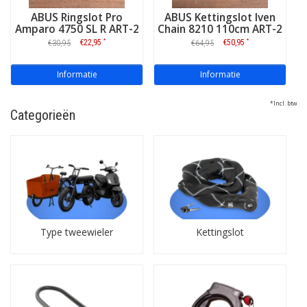
ABUS Ringslot Pro
ABUS Kettingslot Iven
Amparo 4750 SL R ART-2
Chain 8210 110cm ART-2
*
*
€22,95
€50,95
€30,95
€64,95
Informatie
Informatie
*Incl. btw
Categorieën
Type tweewieler
Kettingslot