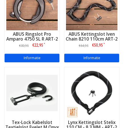
ABUS Ringslot Pro
ABUS Kettingslot Iven
Amparo 4750 SL R ART-2
Chain 8210 110cm ART-2
*
*
€22,95
€50,95
€30,95
€64,95
Informatie
Informatie
Tex-Lock Kabelslot
Lynx Kettingslot Stelix
Textielslot Eyelet M Onyx
110 CM - 8,3 MM - ART-2