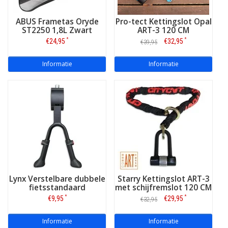
ABUS Frametas Oryde
Pro-tect Kettingslot Opal
ST2250 1,8L Zwart
ART-3 120 CM
*
*
€24,95
€32,95
€39,95
Informatie
Informatie
Lynx Verstelbare dubbele
Starry Kettingslot ART-3
fietsstandaard
met schijfremslot 120 CM
*
*
€9,95
€29,95
€32,95
Informatie
Informatie