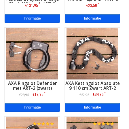
Black U/X-Lock ART-2
*
*
€131,95
€23,50
Informatie
Informatie
AXA Ringslot Defender
AXA Kettingslot Absolute
met ART-2 (zwart)
9 110 cm Zwart ART-2
*
*
€19,95
€34,95
€28,95
€52,95
Informatie
Informatie