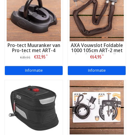
Pro-tect Muuranker van
AXA Vouwslot Foldable
Pro-tect met ART-4
1000 105cm ART-2 met
keurmerk
houder donkergrijs
*
*
€32,95
€64,95
€39,95
Informatie
Informatie