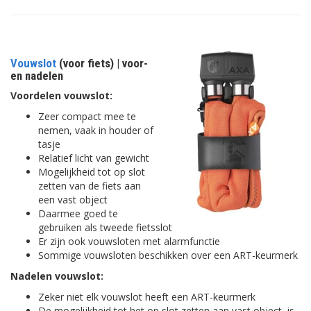
Vouwslot
(voor fiets) | voor-
en nadelen
Voordelen vouwslot:
Zeer compact mee te
nemen, vaak in houder of
tasje
Relatief licht van gewicht
Mogelijkheid tot op slot
zetten van de fiets aan
een vast object
Daarmee goed te
gebruiken als tweede fietsslot
Er zijn ook vouwsloten met alarmfunctie
Sommige vouwsloten beschikken over een ART-keurmerk
Nadelen vouwslot:
Zeker niet elk vouwslot heeft een ART-keurmerk
De mogelijkheid tot het op slot zetten aan vast object, is