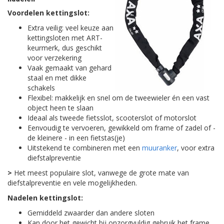
Voordelen kettingslot:
Extra veilig: veel keuze aan
kettingsloten met ART-
keurmerk, dus geschikt
voor verzekering
Vaak gemaakt van gehard
staal en met dikke
schakels
Flexibel: makkelijk en snel om de tweewieler én een vast
object heen te slaan
Ideaal als tweede fietsslot, scooterslot of motorslot
Eenvoudig te vervoeren, gewikkeld om frame of zadel of -
de kleinere - in een fietstas(je)
Uitstekend te combineren met een
muuranker
, voor extra
diefstalpreventie
>
Het meest populaire slot, vanwege de grote mate van
diefstalpreventie en vele mogelijkheden.
Nadelen kettingslot:
Gemiddeld zwaarder dan andere sloten
Kan door het gewicht bij onzorgvuldig gebruik het frame