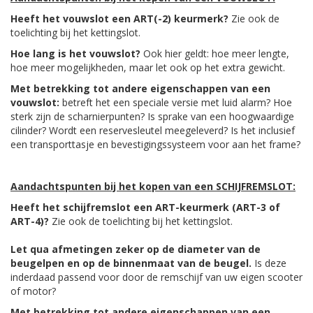
Heeft het vouwslot een ART(-2) keurmerk?
Zie ook de
toelichting bij het kettingslot.
Hoe lang is het vouwslot?
Ook hier geldt: hoe meer lengte,
hoe meer mogelijkheden, maar let ook op het extra gewicht.
Met betrekking tot andere eigenschappen van een
vouwslot:
betreft het een speciale versie met luid alarm? Hoe
sterk zijn de scharnierpunten? Is sprake van een hoogwaardige
cilinder? Wordt een reservesleutel meegeleverd? Is het inclusief
een transporttasje en bevestigingssysteem voor aan het frame?
Aandachtspunten bij het kopen van een SCHIJFREMSLOT:
Heeft het schijfremslot een ART-keurmerk (ART-3 of
ART-4)?
Zie ook de toelichting bij het kettingslot.
Let qua afmetingen zeker op de diameter van de
beugelpen en op de binnenmaat van de beugel.
Is deze
inderdaad passend voor door de remschijf van uw eigen scooter
of motor?
Met betrekking tot andere eigenschappen van een