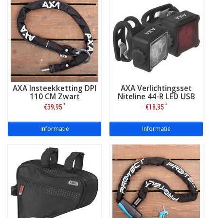
AXA Insteekketting DPI
AXA Verlichtingsset
110 CM Zwart
Niteline 44-R LED USB
*
*
€39,95
€18,95
Informatie
Informatie