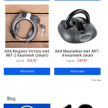
AXA Ringslot Victory met
AXA Muuranker met ART-
ART-2 keurmerk (zwart)
4 keurmerk zwart
*
*
€22,95
€39,95
€37,95
€44,95
Informatie
Informatie
*Incl. btw
Blog