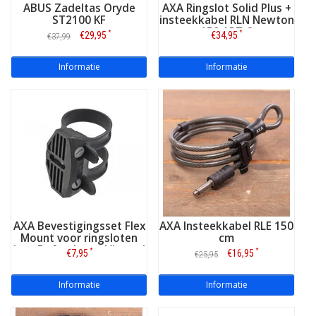
ABUS Zadeltas Oryde
AXA Ringslot Solid Plus +
ST2100 KF
insteekkabel RLN Newton
150 ART-2
*
*
€29,95
€34,95
€37,99
Informatie
Informatie
AXA Bevestigingsset Flex
AXA Insteekkabel RLE 150
Mount voor ringsloten
cm
(o.a. Defender en Victory)
*
*
€7,95
€16,95
€25,95
Informatie
Informatie