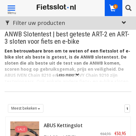
Toggle
0
Menu
navigation
Filter uw producten
ANWB Slotentest | best geteste ART-2 en ART-
3 sloten voor fiets en e-bike
Een betrouwbare bron om te weten of een fietsslot of e-
bike slot als beste is getest, is de ANWB slotentest. De
sloten die als beste uit de test van de ANWB komen,
scoren hoog op gebruiksgemak, prijs en veiligheid. De
ABUS IVEN Chain 8210 en de ABUS IVY Chain 9210 zijn
Lees meer
testwinnaars. Ook enkele andere fiets- en e-bike sloten
komen goed uit de test.
In de ANWB slotentest van 2022 zijn twintig verschillende fiets-
en e-bike sloten meegenomen. Deze zijn afkomstig van in totaal
twaalf verschillende merken. In de eindbeoordeling komt de
Meest bekeken
1
IVEN Chain 8210 als Testwinnaar uit de bus in de categorie ART-
2 sloten. De IVY Chain 9210, eveneens van ABUS, is Testwinnaar
ABUS Kettingslot
in de categorie ART-3 sloten.
SALE
Iven Chain 8210
€50,95
€64,95
110cm ART-2