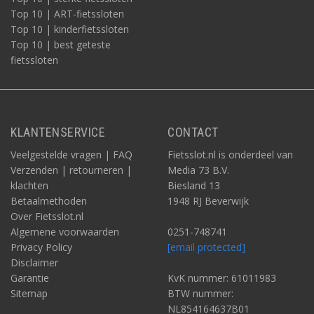
of
nog goedkoper
alternatief
Top 10 | ART-fietssloten
AXA - Linq
4,2
Top 10 | kinderfietssloten
TRELOCK - BC 680
4,1
Top 10 | best geteste
VINZ - Salado
4,0
fietssloten
Pro-Tect - Cubic
3,7
AXA - Fold Ultra
3,5
TRELOCK - FS 580 TORO
3,5
Kryptonite - Evolution 790
3,5
Folding Lock
KLANTENSERVICE
CONTACT
ABUS - Bordo 6500K
3,2
Veelgestelde vragen | FAQ
Fietsslot.nl is onderdeel van
Verzenden | retourneren |
Media 73 B.V.
Dit zijn alle testresultaten in de categorie ART-3 fiets-
klachten
Biesland 13
en e-bike sloten. De scores reiken van 1 (laag) tot 5
(maximaal).
Betaalmethoden
1948 RJ Beverwijk
Over Fietsslot.nl
ABUS - IVY Chain 9210
4,5
Testwinnaar
Algemene voorwaarden
0251-748741
AXA - Linq Pro
4,2
Privacy Policy
[email protected]
Decathlon - Elops 920L ART 3
4,0
Disclaimer
Kryptonite - Evolution 1090
4,0
Integrated Chain
Garantie
KvK nummer: 61011983
3,4
Voordelige keus
Zie ook
Sitemap
BTW nummer:
VINZ - Jannu
deze alternatieven
NL854164637B01