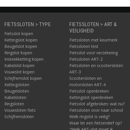
Terug naar de ANWB Fietsslotentest. Voor de editie van 2022
testte de bond twintig sloten, opgebouwd uit twaalf modellen
met het ART-2 keurmerk en acht modellen met het ART-3
keurmerk. Deze sloten zijn ontwikkeld door merken als ABUS,
FIETSSLOTEN > TYPE
FIETSSLOTEN > ART &
AXA, Trelock, HEMA, Kryptonite en Falkx. De testresultaten
VEILIGHEID
Fietsslot kopen
beoordelen zoals eerder in dit artikel vermeld vooral het
onderscheid in dagelijks gebruiksgemak, aangezien de
Kettingslot kopen
Fietssloten met keurmerk
toegekende ART-2 en ART-3 keurmerken al veel zeggen over
Beugelslot kopen
Fietssloten test
(onder andere) de braakbestendigheid.
Ringslot kopen
Fietsslot voor verzekering
Insteekketting kopen
Fietssloten ART-2
Het beste ANWB ART-2-slot
Kabelslot kopen
Fietssloten en scootersloten
ART-2
: in deze categorie bevinden zich de meest gebruikte fiets-
Vouwslot kopen
ART-3
en e-bike. ART-2 sloten zijn wat lichter en gebruiksvriendelijker
Schijfremslot kopen
Scootersloten en
dan een ART-3 slot. Ze zijn wel iets minder sterk, maar bieden
Kettingsloten
motorsloten ART-4
nog altijd een uitstekende basisbeveiliging aan, zeker in
Beugelsloten
Fietsslot openbreken
rustigere, diefstalveiligere gebieden. Het standaard ringslot
Kabelsloten
Kettingslot openbreken
bijvoorbeeld heeft twee ART-sterren. Alleen dat ringslot
Ringsloten
Fietsslot afgebroken: wat nu?
gebruiken is echter zeker niet genoeg. Alleen een goed
Vouwsloten fiets
Fietssloten voor naar school
toegepast, flexibel tweede slot (ART-2 of ART-3) bereidt de fiets
Schijfremsloten
Welk ringslot is veilig?
pas echt voor op kwaadwillende passanten. Daarover later
Waar let een fietsendief op?
méér.
"Welk ART-slot moet ik