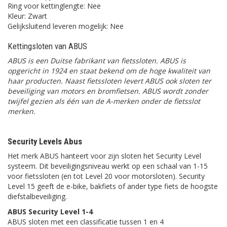
Ring voor kettinglengte: Nee
Kleur: Zwart
Gelijksluitend leveren mogelijk: Nee
Kettingsloten van ABUS
ABUS is een Duitse fabrikant van fietssloten. ABUS is
opgericht in 1924 en staat bekend om de hoge kwaliteit van
haar producten. Naast fietssloten levert ABUS ook sloten ter
beveiliging van motors en bromfietsen. ABUS wordt zonder
twijfel gezien als één van de A-merken onder de fietsslot
merken.
Security Levels Abus
Het merk ABUS hanteert voor zijn sloten het Security Level
systeem. Dit beveiligingsniveau werkt op een schaal van 1-15
voor fietssloten (en tot Level 20 voor motorsloten). Security
Level 15 geeft de e-bike, bakfiets of ander type fiets de hoogste
diefstalbeveiliging.
ABUS Security Level 1-4
ABUS sloten met een classificatie tussen 1 en 4