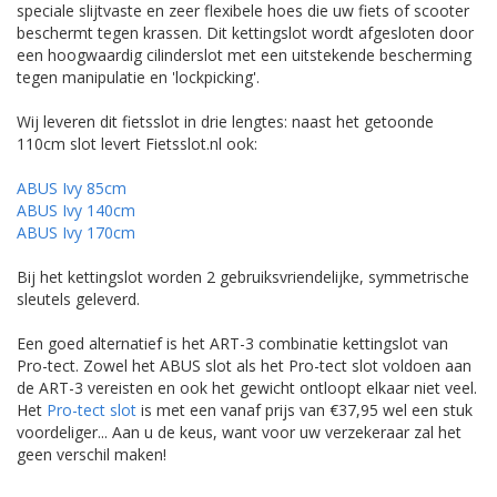
speciale slijtvaste en zeer flexibele hoes die uw fiets of scooter
beschermt tegen krassen. Dit kettingslot wordt afgesloten door
een hoogwaardig cilinderslot met een uitstekende bescherming
tegen manipulatie en 'lockpicking'.
Wij leveren dit fietsslot in drie lengtes: naast het getoonde
110cm slot levert Fietsslot.nl ook:
ABUS Ivy 85cm
ABUS Ivy 140cm
ABUS Ivy 170cm
Bij het kettingslot worden 2 gebruiksvriendelijke, symmetrische
sleutels geleverd.
Een goed alternatief is het ART-3 combinatie kettingslot van
Pro-tect. Zowel het ABUS slot als het Pro-tect slot voldoen aan
de ART-3 vereisten en ook het gewicht ontloopt elkaar niet veel.
Het
Pro-tect slot
is met een vanaf prijs van €37,95 wel een stuk
voordeliger... Aan u de keus, want voor uw verzekeraar zal het
geen verschil maken!