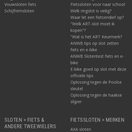
Vouwsloten fiets
Fietssloten voor naar school
Schijfremsloten
Welk ringslot is veilig?
Waar let een fietsendief op?
"Welk ART-slot moet ik
kopen"?
"Wat is het ART Keurmerk?
ANWB tips op slot zetten
fiets en e-bike
ANWB Slotentest fiets en e-
bike
E-bike goed op slot met deze
officiële tips
Oplossing tegen de Poolse
sleutel
Oplossing tegen de haakse
slijper
SLOTEN > FIETS &
FIETSSLOTEN > MERKEN
ANDERE TWEEWIELERS
AXA sloten