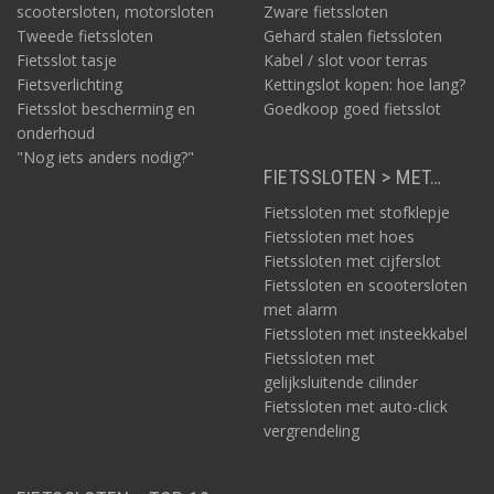
scootersloten, motorsloten
Zware fietssloten
Tweede fietssloten
Gehard stalen fietssloten
Fietsslot tasje
Kabel / slot voor terras
Fietsverlichting
Kettingslot kopen: hoe lang?
Fietsslot bescherming en
Goedkoop goed fietsslot
onderhoud
"Nog iets anders nodig?"
FIETSSLOTEN > MET…
Fietssloten met stofklepje
Fietssloten met hoes
Fietssloten met cijferslot
Fietssloten en scootersloten
met alarm
Fietssloten met insteekkabel
Fietssloten met
gelijksluitende cilinder
Fietssloten met auto-click
vergrendeling