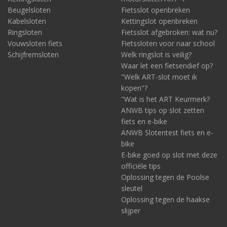
Beugelsloten
Fietsslot openbreken
Kabelsloten
Kettingslot openbreken
Ringsloten
Fietsslot afgebroken: wat nu?
Vouwsloten fiets
Fietssloten voor naar school
Schijfremsloten
Welk ringslot is veilig?
Waar let een fietsendief op?
"Welk ART-slot moet ik
kopen"?
"Wat is het ART Keurmerk?
ANWB tips op slot zetten
fiets en e-bike
ANWB Slotentest fiets en e-
bike
E-bike goed op slot met deze
officiële tips
Oplossing tegen de Poolse
sleutel
Oplossing tegen de haakse
slijper