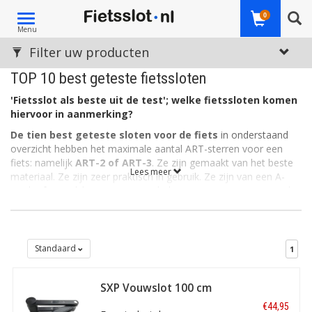
Toggle
0
Menu
navigation
Filter uw producten
TOP 10 best geteste fietssloten
'Fietsslot als beste uit de test'; welke fietssloten komen
hiervoor in aanmerking?
De tien best geteste sloten voor de fiets
in onderstaand
overzicht hebben het maximale aantal ART-sterren voor een
fiets: namelijk
ART-2 of ART-3
. Ze zijn gemaakt van het beste
Lees meer
materiaal. Ze zijn zeer praktisch in gebruik. Ze zijn van een A-
merk of mogelijk zit er een groeibriljantje tussen van een merk
in opmars...
Fietsslot test op basis van diverse factoren
Deze tien beste fietssloten kennen letterlijk en figuurlijk geen
Standaard
1
zwakke schakels. Ook is rekening gehouden met de
mogelijkheid om de fiets op slot te kunnen zetten aan een vast
object. In deze top 10 ziet u eveneens een combinatie van een
SXP Vouwslot 100 cm
kettingslot met een ringslot, zodat u direct voldoet aan het
Zwart ART-2
€44,95
advies van onder andere Stichting ART om uw fiets te beveiligen