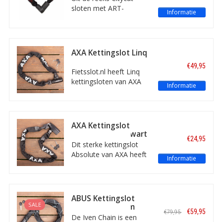
sloten met ART-
Informatie
keurmerk: deze ART-4
variant met een lengte
van 120 cm. Starry is
een budgetmerk zonder
AXA Kettingslot Linq
poespas, maar wel met
100 ART-2
€49,95
veilige sloten met
Fietsslot.nl heeft Linq
gehard staal en dikke
kettingsloten van AXA
Informatie
schakels! Voor scooter
op voorraad liggen. Met
en motor.
ART 2-keurmerk.
AXA Kettingslot
Absolute 8-90 Zwart
€24,95
90 cm
Dit sterke kettingslot
Absolute van AXA heeft
Informatie
een lengte van 90 cm en
schakels met een
diameter van 8 mm. Met
sterke hoes,
ABUS Kettingslot
automatische click-in,
SALE
Iven Chain 140cm
€59,95
€79,95
afdekkap voor de
ART-2
De Iven Chain is een