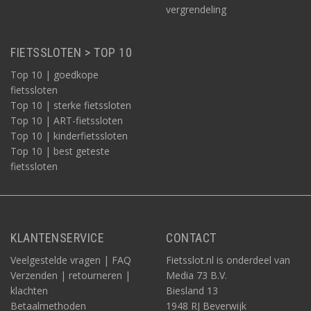
vergrendeling
FIETSSLOTEN > TOP 10
Top 10 | goedkope
fietssloten
Top 10 | sterke fietssloten
Top 10 | ART-fietssloten
Top 10 | kinderfietssloten
Top 10 | best geteste
fietssloten
KLANTENSERVICE
CONTACT
Veelgestelde vragen | FAQ
Fietsslot.nl is onderdeel van
Verzenden | retourneren |
Media 73 B.V.
klachten
Biesland 13
Betaalmethoden
1948 RJ Beverwijk