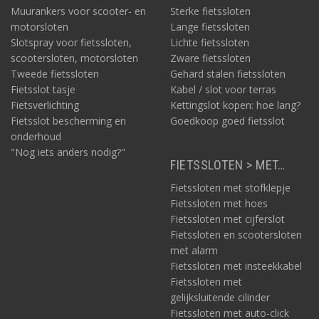
Muurankers voor scooter- en
Sterke fietssloten
motorsloten
Lange fietssloten
Slotspray voor fietssloten,
Lichte fietssloten
scootersloten, motorsloten
Zware fietssloten
Tweede fietssloten
Gehard stalen fietssloten
Fietsslot tasje
Kabel / slot voor terras
Fietsverlichting
Kettingslot kopen: hoe lang?
Fietsslot bescherming en
Goedkoop goed fietsslot
onderhoud
"Nog iets anders nodig?"
FIETSSLOTEN > MET…
Fietssloten met stofklepje
Fietssloten met hoes
Fietssloten met cijferslot
Fietssloten en scootersloten
met alarm
Fietssloten met insteekkabel
Fietssloten met
gelijksluitende cilinder
Fietssloten met auto-click