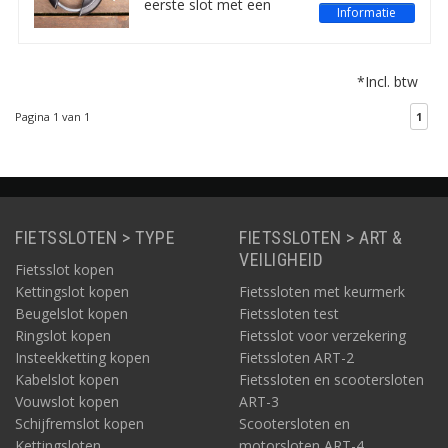
eerste slot met een
Informatie
volledig rondom gelast
stalen slothuis. De
Victory is 4x sterker dan
*Incl. btw
traditionele ringsloten.
Pagina 1 van 1
1
FIETSSLOTEN > TYPE
FIETSSLOTEN > ART &
VEILIGHEID
Fietsslot kopen
Kettingslot kopen
Fietssloten met keurmerk
Beugelslot kopen
Fietssloten test
Ringslot kopen
Fietsslot voor verzekering
Insteekketting kopen
Fietssloten ART-2
Kabelslot kopen
Fietssloten en scootersloten
Vouwslot kopen
ART-3
Schijfremslot kopen
Scootersloten en
Kettingsloten
motorsloten ART-4