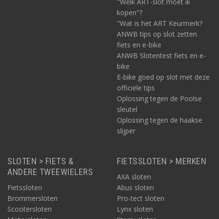
"Welk ART-slot moet ik
kopen"?
"Wat is het ART Keurmerk?
ANWB tips op slot zetten
fiets en e-bike
ANWB Slotentest fiets en e-
bike
E-bike goed op slot met deze
officiële tips
Oplossing tegen de Poolse
sleutel
Oplossing tegen de haakse
slijper
SLOTEN > FIETS &
FIETSSLOTEN > MERKEN
ANDERE TWEEWIELERS
AXA sloten
Fietssloten
Abus sloten
Brommersloten
Pro-tect sloten
Scootersloten
Lynx sloten