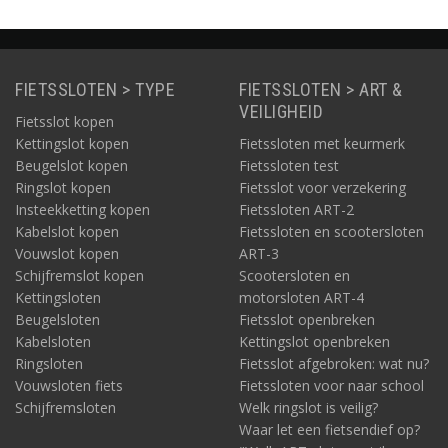
soepel. Met dubbele
vergrendeling en méér.
FIETSSLOTEN > TYPE
FIETSSLOTEN > ART &
VEILIGHEID
Fietsslot kopen
Kettingslot kopen
Fietssloten met keurmerk
Beugelslot kopen
Fietssloten test
Ringslot kopen
Fietsslot voor verzekering
Insteekketting kopen
Fietssloten ART-2
Kabelslot kopen
Fietssloten en scootersloten
Vouwslot kopen
ART-3
Schijfremslot kopen
Scootersloten en
Kettingsloten
motorsloten ART-4
Beugelsloten
Fietsslot openbreken
Kabelsloten
Kettingslot openbreken
Ringsloten
Fietsslot afgebroken: wat nu?
Vouwsloten fiets
Fietssloten voor naar school
Schijfremsloten
Welk ringslot is veilig?
Waar let een fietsendief op?