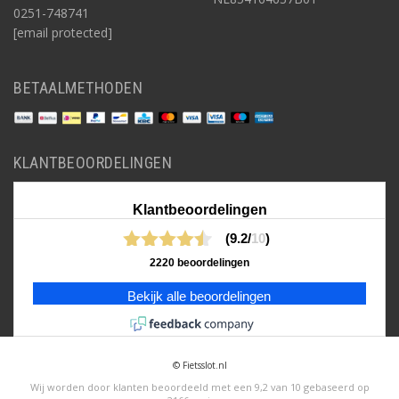
0251-748741
[email protected]
BETAALMETHODEN
KLANTBEOORDELINGEN
Klantbeoordelingen
(9.2/
10
)
2220 beoordelingen
Bekijk alle beoordelingen
© Fietsslot.nl
Wij worden door klanten beoordeeld met een
9,2
van
10
gebaseerd op