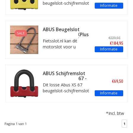
beugelslot-schijfremslot
Informatie
is een ART-4 gekeurd,
compact
motorslot/scooterslot.
Dit sterke slot in gele
ABUS Beugelslot
uitvoering houdt het lak
SALE
Granit Extreme XPlus
€229,95
van de tweewieler mooi
59/180HB310, 31 cm
Fietsslot.nl kan dit
€184,95
en het slotcilinder
motorslot voor u
Informatie
soepel. Met dubbele
bestellen. De Granit
vergrendeling en méér.
Extreme 59 is een
beugelslot van gehard
staal met maar liefst
ABUS Schijfremslot
level 20 beveiliging.
Granit Power XS67 -
€69,50
Rood
Dit losse Abus XS 67
beugelslot-schijfremslot
Informatie
is een ART-4 gekeurd,
compact
motorslot/scooterslot.
*Incl. btw
Dit sterke slot in rode
uitvoering houdt het lak
Pagina 1 van 1
1
van de tweewieler mooi
en het slotcilinder