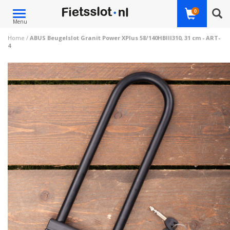
Toggle
0
Menu
navigation
Home
/
ABUS Beugelslot Granit Power XPlus 58/140HBIII310, 31 cm - ART-
4