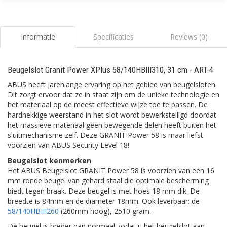
Informatie
Specificaties
Reviews (0)
Beugelslot Granit Power XPlus 58/140HBIII310, 31 cm - ART-4
ABUS heeft jarenlange ervaring op het gebied van beugelsloten.
Dit zorgt ervoor dat ze in staat zijn om de unieke technologie en
het materiaal op de meest effectieve wijze toe te passen. De
hardnekkige weerstand in het slot wordt bewerkstelligd doordat
het massieve materiaal geen bewegende delen heeft buiten het
sluitmechanisme zelf. Deze GRANIT Power 58 is maar liefst
voorzien van ABUS Security Level 18!
Beugelslot kenmerken
Het ABUS Beugelslot GRANIT Power 58 is voorzien van een 16
mm ronde beugel van gehard staal die optimale bescherming
biedt tegen braak. Deze beugel is met hoes 18 mm dik. De
breedte is 84mm en de diameter 18mm. Ook leverbaar: de
58/140HBIII260
(260mm hoog), 2510 gram.
De beugel is breder dan normaal zodat u het beugelslot aan