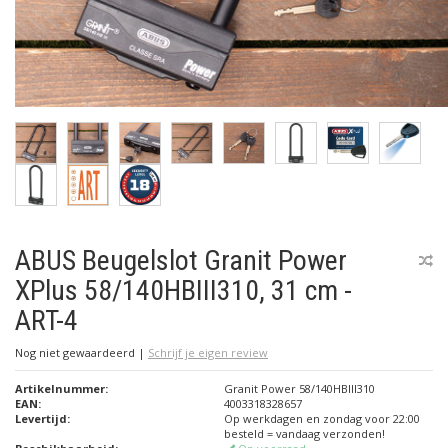
ABUS Beugelslot Granit Power
XPlus 58/140HBIII310, 31 cm -
ART-4
Nog niet gewaardeerd
|
Schrijf je eigen review
Artikelnummer:
Granit Power 58/140HBIII310
EAN:
4003318328657
Levertijd:
Op werkdagen en zondag voor 22:00
besteld = vandaag verzonden!