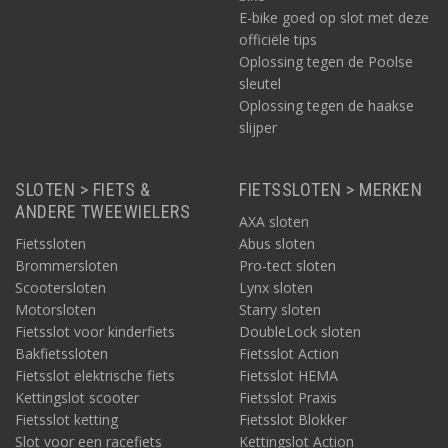
E-bike goed op slot met deze
officiële tips
Oplossing tegen de Poolse
sleutel
Oplossing tegen de haakse
slijper
SLOTEN > FIETS &
FIETSSLOTEN > MERKEN
ANDERE TWEEWIELERS
AXA sloten
Fietssloten
Abus sloten
Brommersloten
Pro-tect sloten
Scootersloten
Lynx sloten
Motorsloten
Starry sloten
Fietsslot voor kinderfiets
DoubleLock sloten
Bakfietssloten
Fietsslot Action
Fietsslot elektrische fiets
Fietsslot HEMA
Kettingslot scooter
Fietsslot Praxis
Fietsslot ketting
Fietsslot Blokker
Slot voor een racefiets
Kettingslot Action