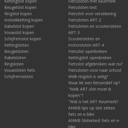
Kettingslot kopen
Fietssloten met keurmerk
Beugelslot kopen
Fietssloten test
Ringslot kopen
Fietsslot voor verzekering
Insteekketting kopen
Fietssloten ART-2
Kabelslot kopen
Fietssloten en scootersloten
Vouwslot kopen
ART-3
Schijfremslot kopen
Scootersloten en
Kettingsloten
motorsloten ART-4
Beugelsloten
Fietsslot openbreken
Kabelsloten
Kettingslot openbreken
Ringsloten
Fietsslot afgebroken: wat nu?
Vouwsloten fiets
Fietssloten voor naar school
Schijfremsloten
Welk ringslot is veilig?
Waar let een fietsendief op?
"Welk ART-slot moet ik
kopen"?
"Wat is het ART Keurmerk?
ANWB tips op slot zetten
fiets en e-bike
ANWB Slotentest fiets en e-
bike