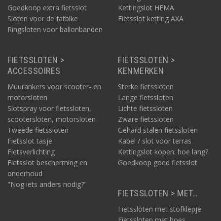
Goedkoop extra fietsslot
Kettingslot HEMA
Sloten voor de fatbike
Fietsslot ketting AXA
Ringsloten voor ballonbanden
FIETSSLOTEN >
FIETSSLOTEN >
ACCESSOIRES
KENMERKEN
Muurankers voor scooter- en
Sterke fietssloten
motorsloten
Lange fietssloten
Slotspray voor fietssloten,
Lichte fietssloten
scootersloten, motorsloten
Zware fietssloten
Tweede fietssloten
Gehard stalen fietssloten
Fietsslot tasje
Kabel / slot voor terras
Fietsverlichting
Kettingslot kopen: hoe lang?
Fietsslot bescherming en
Goedkoop goed fietsslot
onderhoud
"Nog iets anders nodig?"
FIETSSLOTEN > MET…
Fietssloten met stofklepje
Fietssloten met hoes