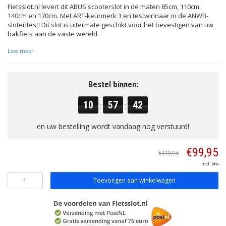
Fietsslot.nl levert dit ABUS scooterslot in de maten 85cm, 110cm,
140cm en 170cm. Met ART-keurmerk 3 en testwinnaar in de ANWB-
slotentest! Dit slot is uitermate geschikt voor het bevestigen van uw
bakfiets aan de vaste wereld.
Lees meer
Bestel binnen:
10
57
41
:
:
en uw bestelling wordt vandaag nog verstuurd!
€99,95
€119,95
Incl. btw
Toevoegen aan winkelwagen