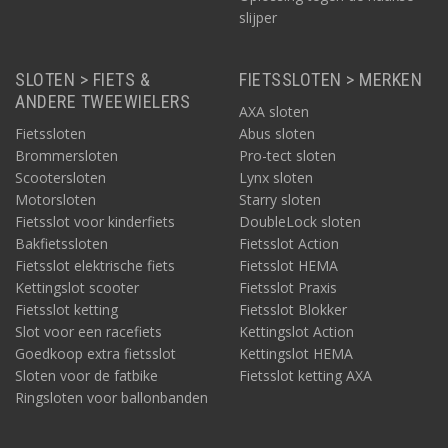
slijper
SLOTEN > FIETS &
FIETSSLOTEN > MERKEN
ANDERE TWEEWIELERS
AXA sloten
Fietssloten
Abus sloten
Brommersloten
Pro-tect sloten
Scootersloten
Lynx sloten
Motorsloten
Starry sloten
Fietsslot voor kinderfiets
DoubleLock sloten
Bakfietssloten
Fietsslot Action
Fietsslot elektrische fiets
Fietsslot HEMA
Kettingslot scooter
Fietsslot Praxis
Fietsslot ketting
Fietsslot Blokker
Slot voor een racefiets
Kettingslot Action
Goedkoop extra fietsslot
Kettingslot HEMA
Sloten voor de fatbike
Fietsslot ketting AXA
Ringsloten voor ballonbanden