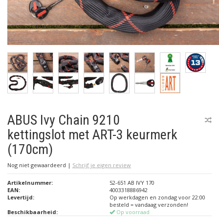
ABUS Ivy Chain 9210
kettingslot met ART-3 keurmerk
(170cm)
Nog niet gewaardeerd
|
Schrijf je eigen review
Artikelnummer:
52-651 AB IVY 170
EAN:
4003318886942
Levertijd:
Op werkdagen en zondag voor 22:00
besteld = vandaag verzonden!
Beschikbaarheid:
Op voorraad