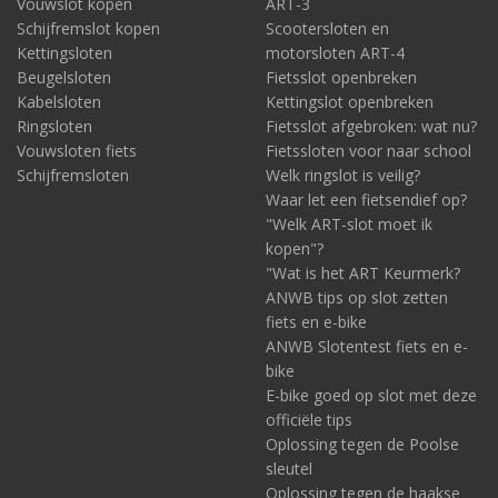
Vouwslot kopen
ART-3
Schijfremslot kopen
Scootersloten en
Kettingsloten
motorsloten ART-4
Beugelsloten
Fietsslot openbreken
Kabelsloten
Kettingslot openbreken
Ringsloten
Fietsslot afgebroken: wat nu?
Vouwsloten fiets
Fietssloten voor naar school
Schijfremsloten
Welk ringslot is veilig?
Waar let een fietsendief op?
"Welk ART-slot moet ik
kopen"?
"Wat is het ART Keurmerk?
ANWB tips op slot zetten
fiets en e-bike
ANWB Slotentest fiets en e-
bike
E-bike goed op slot met deze
officiële tips
Oplossing tegen de Poolse
sleutel
Oplossing tegen de haakse