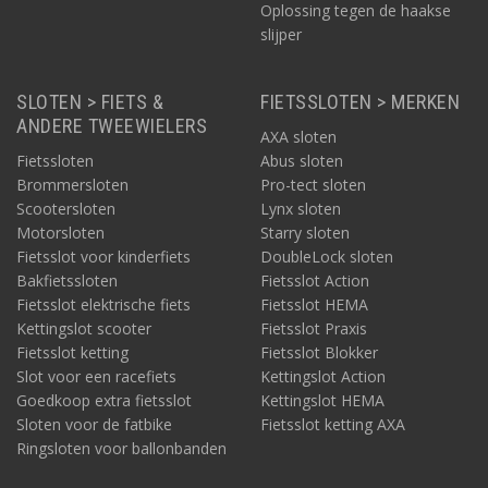
Oplossing tegen de haakse
slijper
SLOTEN > FIETS &
FIETSSLOTEN > MERKEN
ANDERE TWEEWIELERS
AXA sloten
Fietssloten
Abus sloten
Brommersloten
Pro-tect sloten
Scootersloten
Lynx sloten
Motorsloten
Starry sloten
Fietsslot voor kinderfiets
DoubleLock sloten
Bakfietssloten
Fietsslot Action
Fietsslot elektrische fiets
Fietsslot HEMA
Kettingslot scooter
Fietsslot Praxis
Fietsslot ketting
Fietsslot Blokker
Slot voor een racefiets
Kettingslot Action
Goedkoop extra fietsslot
Kettingslot HEMA
Sloten voor de fatbike
Fietsslot ketting AXA
Ringsloten voor ballonbanden