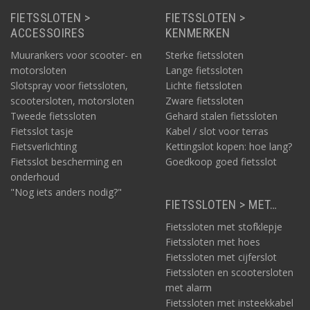
FIETSSLOTEN >
FIETSSLOTEN >
ACCESSOIRES
KENMERKEN
Muurankers voor scooter- en
Sterke fietssloten
motorsloten
Lange fietssloten
Slotspray voor fietssloten,
Lichte fietssloten
scootersloten, motorsloten
Zware fietssloten
Tweede fietssloten
Gehard stalen fietssloten
Fietsslot tasje
Kabel / slot voor terras
Fietsverlichting
Kettingslot kopen: hoe lang?
Fietsslot bescherming en
Goedkoop goed fietsslot
onderhoud
"Nog iets anders nodig?"
FIETSSLOTEN > MET…
Fietssloten met stofklepje
Fietssloten met hoes
Fietssloten met cijferslot
Fietssloten en scootersloten
met alarm
Fietssloten met insteekkabel