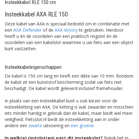
Insteekkabel RLE 150 cm
Insteekkabel AXA RLE 150
Deze kabel van AXA is speciaal bedoeld om in combinatie met
een
AXA Defender
of de
AXA Victory
te gebruiken. Hierdoor
heeft u èn de voordelen van een praktisch ringslot èn de
voordelen van een kabelslot waarmee u uw fiets aan een object
kunt vastzetten.
Insteekkabeleigenschappen
De kabel is 150 cm lang en heeft een dikte van 10 mm. Rondom
de kabel zit een kunststof bescherming zodat uw fiets niet
beschadigt. De kabel wordt geleverd inclusief framehouder.
In plaats van een insteekkabel kunt u ook kiezer voor de
insteekketting van AXA. De ketting is wat zwaarder en misschien
iets minder handig in gebruik dan de kabel, maar biedt wel meer
veiligheid. Fietsslot.nl biedt de insteekketting aan in onder
andere een
zwarte
uitvoering en
een groene
.
In welk(e) ringslot(en) past dit insteekslot?
Bekijk het in