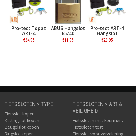
t Topaz
Pro-tect Topaz
ABUS Hangslot
Pro-tect ART-4
T-4
ART-4
65/40
Hangslot
remslot
schijfremslot
,95
€24,95
€11,95
€29,95
et
geel-groen met
erkabel
reminderkabel
matie
tas
Informatie
en tas
Informatie
Informatie
FIETSSLOTEN > TYPE
FIETSSLOTEN > ART &
VEILIGHEID
Fietsslot kopen
Kettingslot kopen
Fietssloten met keurmerk
Beugelslot kopen
Fietssloten test
Ringslot kopen
Fietsslot voor verzekering