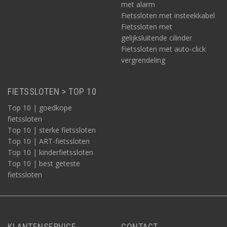
met alarm
Fietssloten met insteekkabel
Fietssloten met
gelijksluitende cilinder
Fietssloten met auto-click
vergrendeling
FIETSSLOTEN > TOP 10
Top 10 | goedkope
fietssloten
Top 10 | sterke fietssloten
Top 10 | ART-fietssloten
Top 10 | kinderfietssloten
Top 10 | best geteste
fietssloten
KLANTENSERVICE
CONTACT