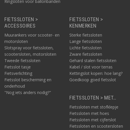
Ringsloten voor ballonbanden
FIETSSLOTEN >
FIETSSLOTEN >
ACCESSOIRES
KENMERKEN
Muurankers voor scooter- en
Sterke fietssloten
motorsloten
Lange fietssloten
Slotspray voor fietssloten,
Lichte fietssloten
scootersloten, motorsloten
Zware fietssloten
Tweede fietssloten
Gehard stalen fietssloten
Fietsslot tasje
Kabel / slot voor terras
Fietsverlichting
Kettingslot kopen: hoe lang?
Fietsslot bescherming en
Goedkoop goed fietsslot
onderhoud
"Nog iets anders nodig?"
FIETSSLOTEN > MET…
Fietssloten met stofklepje
Fietssloten met hoes
Fietssloten met cijferslot
Fietssloten en scootersloten