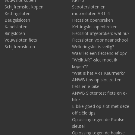
Vouwslot kopen
ART-3
Schijfremslot kopen
Scootersloten en
Kettingsloten
motorsloten ART-4
Beugelsloten
Fietsslot openbreken
Kabelsloten
Kettingslot openbreken
Ringsloten
Fietsslot afgebroken: wat nu?
Vouwsloten fiets
Fietssloten voor naar school
Schijfremsloten
Welk ringslot is veilig?
Waar let een fietsendief op?
"Welk ART-slot moet ik
kopen"?
"Wat is het ART Keurmerk?
ANWB tips op slot zetten
fiets en e-bike
ANWB Slotentest fiets en e-
bike
E-bike goed op slot met deze
officiële tips
Oplossing tegen de Poolse
sleutel
Oplossing tegen de haakse