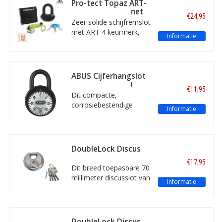
Pro-tect Topaz ART-
4 schijfremslot met
€24,95
reminderkabel en tas
Zeer solide schijfremslot
met ART 4 keurmerk,
Informatie
inclusief tas en
reminderkabel. Plus: een
versterkte cilinder,
stofklepje en behalve in
ABUS Cijferhangslot
het zwart ook
Safe Code 78/50
€11,95
beschikbaar in oranje en
Dit compacte,
in groen-geel.
corrosiebestendige
Informatie
cijferhangslot van ABUS
heeft een gehard stalen
beugel en is instelbaar
met een individuele,
DoubleLock Discus
driecijferige cijfercode.
Lock 70 mm
€17,95
Ideaal voor het
Dit breed toepasbare 70
beveiligen van
millimeter discusslot van
Informatie
bijvoorbeeld kluisjes in
DoubleLock is ideaal als
(sport)scholen.
beveiligingsmechanisme
voor verschillende
speciale sloten, of voor
DoubleLock Discus