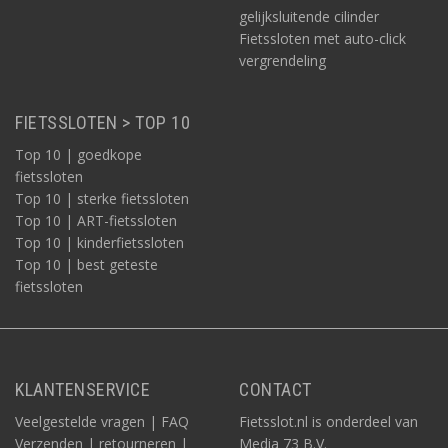
gelijksluitende cilinder
Fietssloten met auto-click
vergrendeling
FIETSSLOTEN > TOP 10
Top 10 | goedkope
fietssloten
Top 10 | sterke fietssloten
Top 10 | ART-fietssloten
Top 10 | kinderfietssloten
Top 10 | best geteste
fietssloten
KLANTENSERVICE
CONTACT
Veelgestelde vragen | FAQ
Fietsslot.nl is onderdeel van
Verzenden | retourneren |
Media 73 B.V.