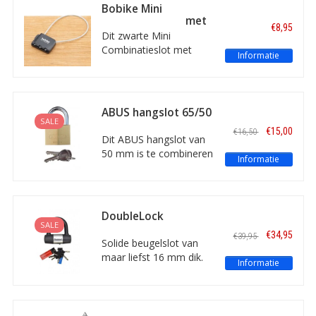
stofklepje en behalve in
Bobike Mini
het groen-geel met
Combinatieslot met
€8,95
zwart ook beschikbaar
kabel - zwart
Dit zwarte Mini
in zwart en in oranje-
Combinatieslot met
Informatie
zwart.
kabel is zo in uw zak te
steken. Bestemd voor
het beveiligen van een
Bobike mini zitje, maar
ABUS hangslot 65/50
daarnaast
SALE
€15,00
€16,50
multifunctioneel.
Dit ABUS hangslot van
50 mm is te combineren
Informatie
met een ketting of
kabel. Handig voor bij
het vastzetten van uw
fiets of boot.
DoubleLock
SALE
beugelslot
€34,95
€39,95
Solide beugelslot van
maar liefst 16 mm dik.
Informatie
Ideaal als bootslot in
combinatie met
staalkabel en/of
grondanker.