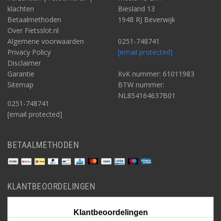
klachten
Biesland 13
Betaalmethoden
1948 RJ Beverwijk
Over Fietsslot.nl
Algemene voorwaarden
0251-748741
Privacy Policy
[email protected]
Disclaimer
Garantie
KvK nummer: 61011983
Sitemap
BTW nummer:
NL854164637B01
0251-748741
[email protected]
BETAALMETHODEN
KLANTBEOORDELINGEN
Klantbeoordelingen