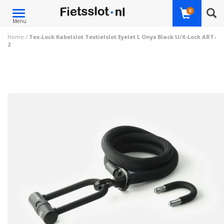
Toggle
0
Menu
navigation
Home
/
Tex-Lock Kabelslot Textielslot Eyelet L Onyx Black U/X-Lock ART-
2