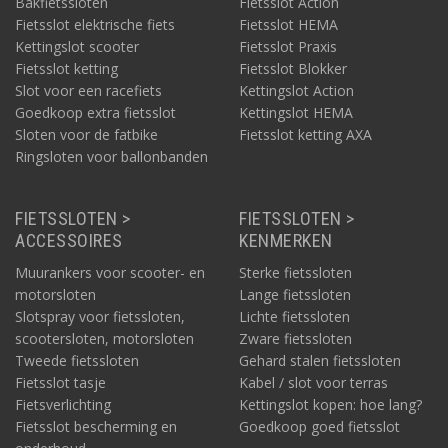
Bakfietssloten
Fietsslot Action
Fietsslot elektrische fiets
Fietsslot HEMA
Kettingslot scooter
Fietsslot Praxis
Fietsslot ketting
Fietsslot Blokker
Slot voor een racefiets
Kettingslot Action
Goedkoop extra fietsslot
Kettingslot HEMA
Sloten voor de fatbike
Fietsslot ketting AXA
Ringsloten voor ballonbanden
FIETSSLOTEN >
FIETSSLOTEN >
ACCESSOIRES
KENMERKEN
Muurankers voor scooter- en
Sterke fietssloten
motorsloten
Lange fietssloten
Slotspray voor fietssloten,
Lichte fietssloten
scootersloten, motorsloten
Zware fietssloten
Tweede fietssloten
Gehard stalen fietssloten
Fietsslot tasje
Kabel / slot voor terras
Fietsverlichting
Kettingslot kopen: hoe lang?
Fietsslot bescherming en
Goedkoop goed fietsslot