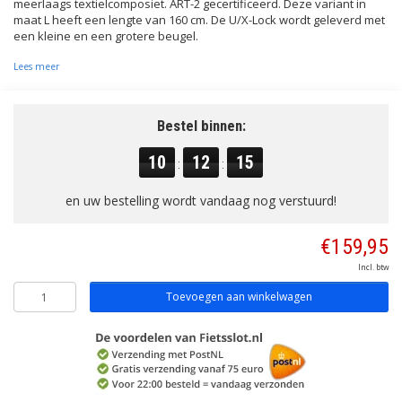
meerlaags textielcomposiet. ART-2 gecertificeerd. Deze variant in
maat L heeft een lengte van 160 cm. De U/X-Lock wordt geleverd met
een kleine en een grotere beugel.
Lees meer
Bestel binnen:
10
12
15
:
:
en uw bestelling wordt vandaag nog verstuurd!
€159,95
Incl. btw
Toevoegen aan winkelwagen