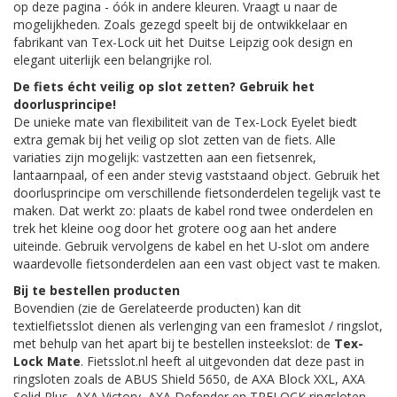
op deze pagina - óók in andere kleuren. Vraagt u naar de
mogelijkheden. Zoals gezegd speelt bij de ontwikkelaar en
fabrikant van Tex-Lock uit het Duitse Leipzig ook design en
elegant uiterlijk een belangrijke rol.
De fiets écht veilig op slot zetten? Gebruik het
doorlusprincipe!
De unieke mate van flexibiliteit van de Tex-Lock Eyelet biedt
extra gemak bij het veilig op slot zetten van de fiets. Alle
variaties zijn mogelijk: vastzetten aan een fietsenrek,
lantaarnpaal, of een ander stevig vaststaand object. Gebruik het
doorlusprincipe om verschillende fietsonderdelen tegelijk vast te
maken. Dat werkt zo: plaats de kabel rond twee onderdelen en
trek het kleine oog door het grotere oog aan het andere
uiteinde. Gebruik vervolgens de kabel en het U-slot om andere
waardevolle fietsonderdelen aan een vast object vast te maken.
Bij te bestellen producten
Bovendien (zie de Gerelateerde producten) kan dit
textielfietsslot dienen als verlenging van een frameslot / ringslot,
met behulp van het apart bij te bestellen insteekslot: de
Tex-
Lock Mate
. Fietsslot.nl heeft al uitgevonden dat deze past in
ringsloten zoals de ABUS Shield 5650, de AXA Block XXL, AXA
Solid Plus, AXA Victory, AXA Defender en TRELOCK ringsloten.