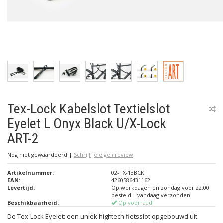
Tex-Lock Kabelslot Textielslot
Eyelet L Onyx Black U/X-Lock
ART-2
Nog niet gewaardeerd
|
Schrijf je eigen review
Artikelnummer:
02-TX-13BCK
EAN:
4260586431162
Levertijd:
Op werkdagen en zondag voor 22:00
besteld = vandaag verzonden!
Beschikbaarheid:
Op voorraad
De Tex-Lock Eyelet: een uniek hightech fietsslot opgebouwd uit