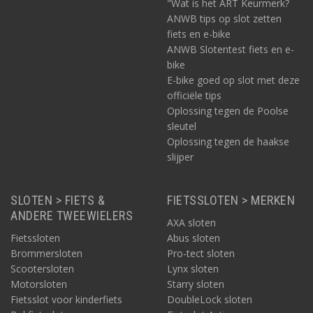
"Wat is het ART Keurmerk?
ANWB tips op slot zetten
fiets en e-bike
ANWB Slotentest fiets en e-
bike
E-bike goed op slot met deze
officiële tips
Oplossing tegen de Poolse
sleutel
Oplossing tegen de haakse
slijper
SLOTEN > FIETS &
FIETSSLOTEN > MERKEN
ANDERE TWEEWIELERS
AXA sloten
Fietssloten
Abus sloten
Brommersloten
Pro-tect sloten
Scootersloten
Lynx sloten
Motorsloten
Starry sloten
Fietsslot voor kinderfiets
DoubleLock sloten