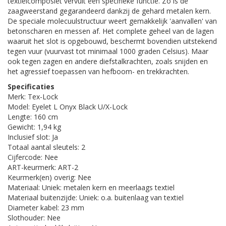
textielcomposiet vervult een specifieke functie. Zo is de
zaagweerstand gegarandeerd dankzij de gehard metalen kern.
De speciale molecuulstructuur weert gemakkelijk 'aanvallen' van
betonscharen en messen af. Het complete geheel van de lagen
waaruit het slot is opgebouwd, beschermt bovendien uitstekend
tegen vuur (vuurvast tot minimaal 1000 graden Celsius). Maar
ook tegen zagen en andere diefstalkrachten, zoals snijden en
het agressief toepassen van hefboom- en trekkrachten.
Specificaties
Merk: Tex-Lock
Model: Eyelet L Onyx Black U/X-Lock
Lengte: 160 cm
Gewicht: 1,94 kg
Inclusief slot: Ja
Totaal aantal sleutels: 2
Cijfercode: Nee
ART-keurmerk: ART-2
Keurmerk(en) overig: Nee
Materiaal: Uniek: metalen kern en meerlaags textiel
Materiaal buitenzijde: Uniek: o.a. buitenlaag van textiel
Diameter kabel: 23 mm
Slothouder: Nee