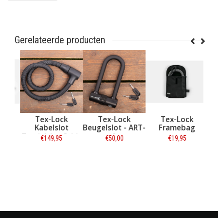
Gerelateerde producten
Tex-Lock
Tex-Lock
Tex-Lock
t
Kabelslot
Beugelslot - ART-
Framebag
yelet
Textielslot Orbit
2
€149,95
€50,00
€19,95
nge
Zwart - ART-2
T-2
Informatie
Informatie
Informatie