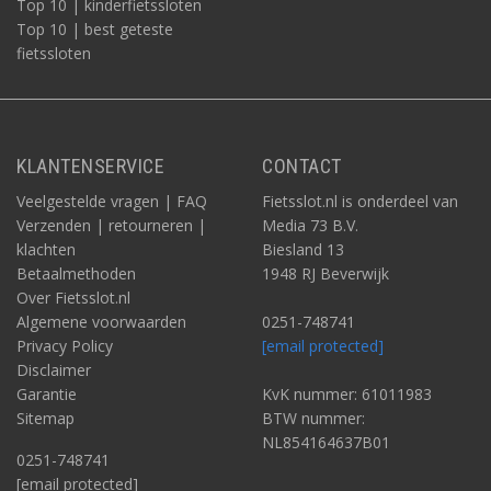
Top 10 | kinderfietssloten
Top 10 | best geteste
fietssloten
KLANTENSERVICE
CONTACT
Veelgestelde vragen | FAQ
Fietsslot.nl is onderdeel van
Verzenden | retourneren |
Media 73 B.V.
klachten
Biesland 13
Betaalmethoden
1948 RJ Beverwijk
Over Fietsslot.nl
Algemene voorwaarden
0251-748741
Privacy Policy
[email protected]
Disclaimer
Garantie
KvK nummer: 61011983
Sitemap
BTW nummer:
NL854164637B01
0251-748741
[email protected]