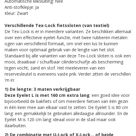
Automatische kliksluiting: Nee
Anti-stofklepje: Ja
Kleur: Zwart
Verschillende Tex-Lock fietssloten (van textiel)
De Tex-Lock is er in meerdere varianten. Ze beschikken allemaal
over een effectieve eyelet-functie, met twee rubberen metalen
ogen van verschillend formaat, om snel een lus te kunnen
maken voor optimaal gebruik van de lengte van het slot.
Standaard bij alle varianten van deze Tex-Lock sloten is ook een
mooi, draaibaar / schuifbaar cilinderschuifje als bescherming
tegen vocht, zand en stof. Het meeleveren van een
reservesleutel is eveneens vaste prik. Verder zitten de verschillen
'm in:
1) De lengte: 3 maten verkrijgbaar
Deze Eyelet L is met 160 cm extra lang
: een goed idee voor
bijvoorbeeld de bakfiets of om meerdere fietsen van één gezin
in één keer mee aan elkaar vast te zetten. De Eyelet S is 80 cm
lang: een gemakkelijk te gebruiken alledaagse allrounder. En de
Eyelet M is 120 cm lang: ideaal voor in de stad maar ook
daarbuiten.
2) De combinatie met U-Lock of X-Lock... of beide