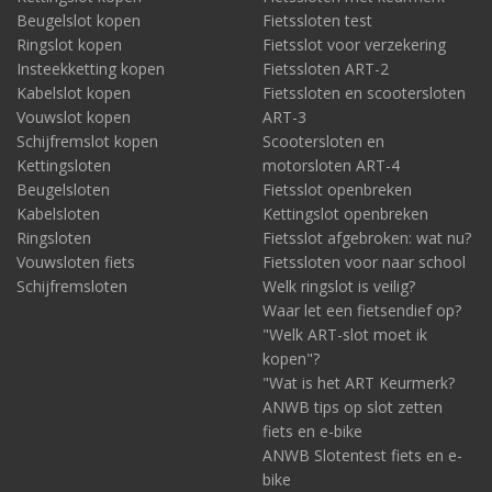
Beugelslot kopen
Fietssloten test
Ringslot kopen
Fietsslot voor verzekering
Voor kinderfietsen is een kabelslot vaak een praktische
Insteekketting kopen
Fietssloten ART-2
keuze.
Het lage gewicht, de eenvoudige bediening en de
vrolijke kleuren
maken dit type slot
populair voor jonge
Kabelslot kopen
Fietssloten en scootersloten
fietsers
.
Vouwslot kopen
ART-3
Schijfremslot kopen
Scootersloten en
Veel kabelsloten voor kinderfietsen zijn iets dunner dan de
Kettingsloten
motorsloten ART-4
standaard uitvoeringen en zijn verkrijgbaar in opvallende kleuren.
Beugelsloten
Fietsslot openbreken
Ook modellen met cijferslot zijn er volop.
Kabelsloten
Kettingslot openbreken
7 | Meer toepassingen dan de fiets: van terras tot
Ringsloten
Fietsslot afgebroken: wat nu?
boot
Vouwsloten fiets
Fietssloten voor naar school
Schijfremsloten
Welk ringslot is veilig?
Door de grote flexibiliteit zijn kabelsloten
ook geschikt voor
Waar let een fietsendief op?
andere toepassingen
. Zo worden lange kabelsloten
"Welk ART-slot moet ik
regelmatig gebruikt om meerdere fietsen met elkaar te
verbinden. Of bijvoorbeeld om tuinmeubilair, terrasstoelen,
kopen"?
aanhangers of een boot tijdelijk mee vast te zetten.
"Wat is het ART Keurmerk?
ANWB tips op slot zetten
8 | Kabelsloten op Fietsslot.nl
fiets en e-bike
ANWB Slotentest fiets en e-
Fietsslot.nl heeft kabelsloten in verschillende diktes, lengtes en
bike
uitvoeringen. Het assortiment bestaat uit modellen van onder