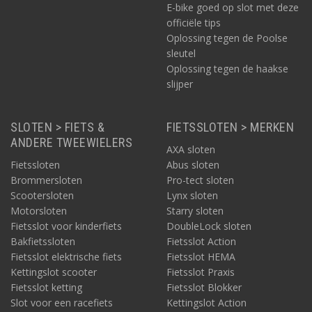
meer
AXA
,
ABUS
,
Lynx
en
Starry
, zowel met sleutel als met
E-bike goed op slot met deze
cijferslot.
officiële tips
Oplossing tegen de Poolse
Bekijk direct:
sleutel
Kabelsloten voor de fiets
Oplossing tegen de haakse
Kabelsloten voor kinderfietsen
slijper
9 | Veelgestelde vragen over kabelsloten
SLOTEN > FIETS &
FIETSSLOTEN > MERKEN
ANDERE TWEEWIELERS
AXA sloten
Is een kabelslot veilig genoeg voor een e-bike?
Fietssloten
Abus sloten
Brommersloten
Pro-tect sloten
Wat is het verschil tussen een kabelslot en een
Scootersloten
Lynx sloten
kettingslot?
Motorsloten
Starry sloten
Fietsslot voor kinderfiets
DoubleLock sloten
Bakfietssloten
Fietsslot Action
Welke lengte kabelslot heb ik nodig?
Fietsslot elektrische fiets
Fietsslot HEMA
Kettingslot scooter
Fietsslot Praxis
Fietsslot ketting
Fietsslot Blokker
Kan ik kiezen voor een kabelslot met cijferslot?
Slot voor een racefiets
Kettingslot Action