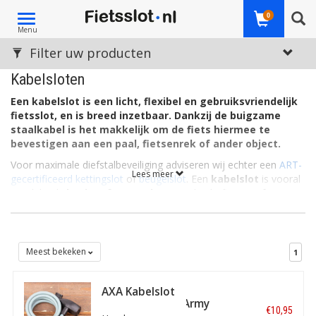
Toggle
0
Menu
navigation
Filter uw producten
Kabelsloten
Een kabelslot is een licht, flexibel en gebruiksvriendelijk
fietsslot, en is breed inzetbaar.
Dankzij de buigzame
staalkabel is het makkelijk om de fiets hiermee te
bevestigen aan een paal, fietsenrek of ander object.
Voor maximale diefstalbeveiliging adviseren wij echter een
ART-
Lees meer
gecertificeerd kettingslot
of
beugelslot
. Een
kabelslot
is vooral
geschikt als
basis- of extra slot
, voor kinderfietsen of
wanneer flexibiliteit belangrijker is dan het hoogste
beveiligingsniveau.
1 | Waarom kiezen voor een kabelslot?
Meest bekeken
1
Een kabelslot bestaat uit een gevlochten staalkabel met
daaromheen een kunststof beschermlaag. Het slot is hierdoor
AXA Kabelslot
licht, eenvoudig op te rollen en gemakkelijk mee te nemen. Het
Resolute 8-120 Army
€10,95
meenemen kan gewoon in een fietstas of rondom de zadelpen.
Green