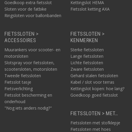
Goedkoop extra fietsslot
Kettingslot HEMA
Waarvoor zijn kabelsloten van 5 of 10 meter
Sloten voor de fatbike
Fietsslot ketting AXA
geschikt?
Ringsloten voor ballonbanden
Zijn kabelsloten geschikt voor kinderfietsen?
FIETSSLOTEN >
FIETSSLOTEN >
ACCESSOIRES
KENMERKEN
Muurankers voor scooter- en
Sterke fietssloten
motorsloten
Lange fietssloten
Slotspray voor fietssloten,
Lichte fietssloten
scootersloten, motorsloten
Zware fietssloten
Tweede fietssloten
Gehard stalen fietssloten
Fietsslot tasje
Kabel / slot voor terras
Fietsverlichting
Kettingslot kopen: hoe lang?
Fietsslot bescherming en
Goedkoop goed fietsslot
onderhoud
"Nog iets anders nodig?"
FIETSSLOTEN > MET…
Fietssloten met stofklepje
Fietssloten met hoes