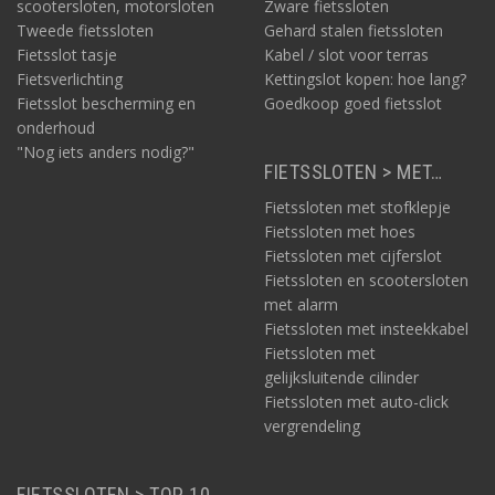
scootersloten, motorsloten
Zware fietssloten
Tweede fietssloten
Gehard stalen fietssloten
Fietsslot tasje
Kabel / slot voor terras
Fietsverlichting
Kettingslot kopen: hoe lang?
Fietsslot bescherming en
Goedkoop goed fietsslot
onderhoud
"Nog iets anders nodig?"
FIETSSLOTEN > MET…
Fietssloten met stofklepje
Fietssloten met hoes
Fietssloten met cijferslot
Fietssloten en scootersloten
met alarm
Fietssloten met insteekkabel
Fietssloten met
gelijksluitende cilinder
Fietssloten met auto-click
vergrendeling
FIETSSLOTEN > TOP 10