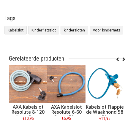
Tags
Kabelslot
Kinderfietsslot
kindersloten
Voor kinderfiets
Gerelateerde producten
AXA Kabelslot
AXA Kabelslot
Kabelslot Flappie
Simson
Resolute 8-120
Resolute 6-60
de Waakhond 58
1
Army Green
Petrol Blue
cm Blauw
€10,95
€5,95
€11,95
€9,9
Informatie
Informatie
Informatie
Inf