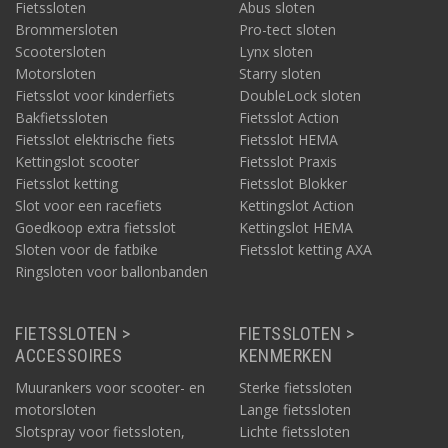
Fietssloten
Abus sloten
Brommersloten
Pro-tect sloten
Scootersloten
Lynx sloten
Motorsloten
Starry sloten
Fietsslot voor kinderfiets
DoubleLock sloten
Bakfietssloten
Fietsslot Action
Fietsslot elektrische fiets
Fietsslot HEMA
Kettingslot scooter
Fietsslot Praxis
Fietsslot ketting
Fietsslot Blokker
Slot voor een racefiets
Kettingslot Action
Goedkoop extra fietsslot
Kettingslot HEMA
Sloten voor de fatbike
Fietsslot ketting AXA
Ringsloten voor ballonbanden
FIETSSLOTEN >
FIETSSLOTEN >
ACCESSOIRES
KENMERKEN
Muurankers voor scooter- en
Sterke fietssloten
motorsloten
Lange fietssloten
Slotspray voor fietssloten,
Lichte fietssloten