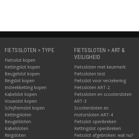
FIETSSLOTEN > TYPE
FIETSSLOTEN > ART &
VEILIGHEID
Fietsslot kopen
Kettingslot kopen
Fietssloten met keurmerk
Beugelslot kopen
Fietssloten test
Ringslot kopen
Fietsslot voor verzekering
Insteekketting kopen
Fietssloten ART-2
Kabelslot kopen
Fietssloten en scootersloten
Vouwslot kopen
ART-3
Schijfremslot kopen
Scootersloten en
Kettingsloten
motorsloten ART-4
Beugelsloten
Fietsslot openbreken
Kabelsloten
Kettingslot openbreken
Ringsloten
Fietsslot afgebroken: wat nu?