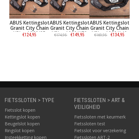
gslot
ABUS Kettingslot
ABUS Kettingslot
ABUS Ivy Chain
 Chain
Granit City Chain
Granit City Chain
9210 kettingslot
0/85
XPlus 1060/170
XPlus 1060/140
met ART-3
€149,95
€134,95
€84,95
€174,95
€169,95
€89,95
keurmerk (85cm)
e
Informatie
Informatie
Informatie
FIETSSLOTEN > TYPE
FIETSSLOTEN > ART &
VEILIGHEID
Fietsslot kopen
Kettingslot kopen
Fietssloten met keurmerk
Beugelslot kopen
Fietssloten test
Ringslot kopen
Fietsslot voor verzekering
Insteekketting kopen
Fietssloten ART-2