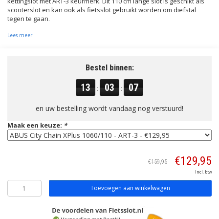
kettingslot met ART-3 keurmerk. Dit 110 cm lange slot is geschikt als
scooterslot en kan ook als fietsslot gebruikt worden om diefstal
tegen te gaan.
Lees meer
Bestel binnen:
13
03
07
:
:
en uw bestelling wordt vandaag nog verstuurd!
Maak een keuze:
*
€129,95
€159,95
Incl. btw
Toevoegen aan winkelwagen