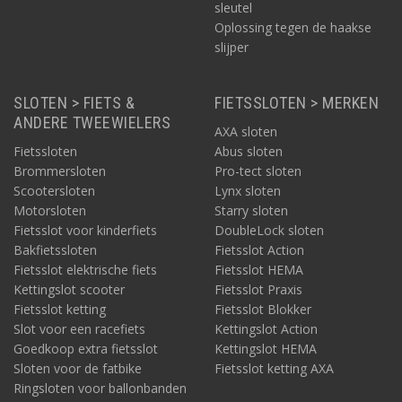
sleutel
Oplossing tegen de haakse
slijper
SLOTEN > FIETS &
FIETSSLOTEN > MERKEN
ANDERE TWEEWIELERS
AXA sloten
Fietssloten
Abus sloten
Brommersloten
Pro-tect sloten
Scootersloten
Lynx sloten
Motorsloten
Starry sloten
Fietsslot voor kinderfiets
DoubleLock sloten
Bakfietssloten
Fietsslot Action
Fietsslot elektrische fiets
Fietsslot HEMA
Kettingslot scooter
Fietsslot Praxis
Fietsslot ketting
Fietsslot Blokker
Slot voor een racefiets
Kettingslot Action
Goedkoop extra fietsslot
Kettingslot HEMA
Sloten voor de fatbike
Fietsslot ketting AXA
Ringsloten voor ballonbanden