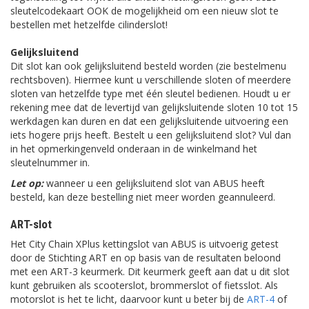
sleutelcodekaart OOK de mogelijkheid om een nieuw slot te
bestellen met hetzelfde cilinderslot!
Gelijksluitend
Dit slot kan ook gelijksluitend besteld worden (zie bestelmenu
rechtsboven). Hiermee kunt u verschillende sloten of meerdere
sloten van hetzelfde type met één sleutel bedienen. Houdt u er
rekening mee dat de levertijd van gelijksluitende sloten 10 tot 15
werkdagen kan duren en dat een gelijksluitende uitvoering een
iets hogere prijs heeft. Bestelt u een gelijksluitend slot? Vul dan
in het opmerkingenveld onderaan in de winkelmand het
sleutelnummer in.
Let op:
wanneer u een gelijksluitend slot van ABUS heeft
besteld, kan deze bestelling niet meer worden geannuleerd.
ART-slot
Het City Chain XPlus kettingslot van ABUS is uitvoerig getest
door de Stichting ART en op basis van de resultaten beloond
met een ART-3 keurmerk. Dit keurmerk geeft aan dat u dit slot
kunt gebruiken als scooterslot, brommerslot of fietsslot. Als
motorslot is het te licht, daarvoor kunt u beter bij de
ART-4
of