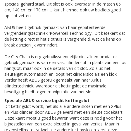
speciaal gehard staal. Dit slot is ook leverbaar in de maten 85
cm, 140 cm en 170 cm. U kunt hiermee ook uw bakfiets goed
op slot zetten.
ABUS heeft gebruik gemaakt van haar gepatenteerde
vergrendelingstechniek 'Powercell Technology'. Dit betekent dat
de ketting direct in het slothuis is vergrendeld, wat de kans op
braak aanzienlijk vermindert.
De City Chain is erg gebruiksvriendelijk: niet alleen omdat er
gebruik gemaakt is van een vast cilinderslot in plaats van een los
hangslot, maar ook in de details van dit slot. Zo sluit het
sleutelgat automatisch en loopt het cilinderslot als een klok.
Verder heeft ABUS gebruik gemaakt van haar XPlus
cilindertechniek, waardoor dit kettingslot de maximale
beveiliging biedt tegen manipulatie van het slot.
Speciale ABUS-service bij dit kettingslot
Dit kettingslot wordt, net als alle andere sloten met een XPlus
en Plus cilinder, door ABUS geleverd met een sleutelcodekaart.
Deze kaart moet u goed bewaren want deze is nodig voor het
bijbestellen van een extra sleutel in geval van verlies. Maar in
tegenstelling tot vrijwel alle andere kettingsloten geeft deze