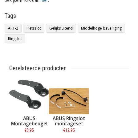
bekijken? Klik dan
hier
.
Tags
ART-2
Fietsslot
Gelijksluitend
Middelhoge beveiliging
Ringslot
Gerelateerde producten
ABUS
ABUS Ringslot
Montagebeugel
montageset
voor Amparo
universeel
€5,95
€12,95
ringslot