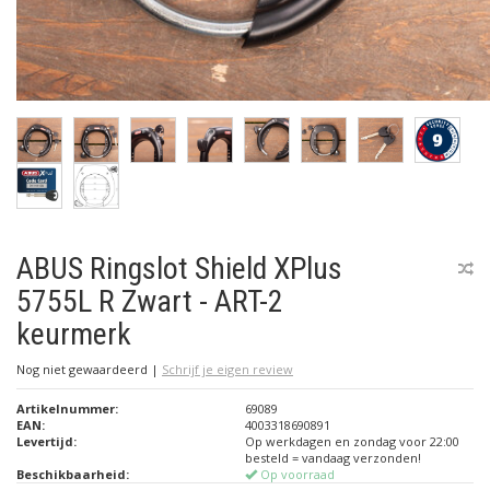
ABUS Ringslot Shield XPlus
5755L R Zwart - ART-2
keurmerk
Nog niet gewaardeerd
|
Schrijf je eigen review
Artikelnummer:
69089
EAN:
4003318690891
Levertijd:
Op werkdagen en zondag voor 22:00
besteld = vandaag verzonden!
Beschikbaarheid:
Op voorraad