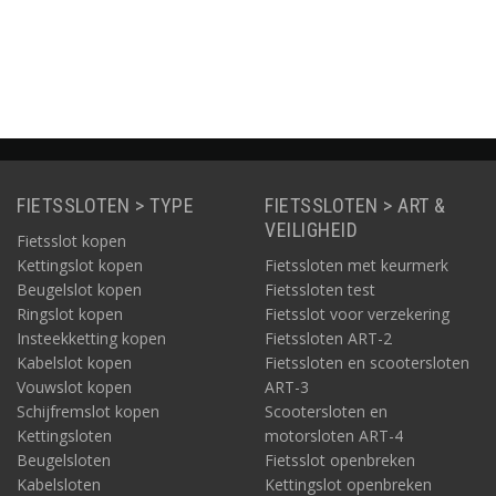
Informatie
Informatie
FIETSSLOTEN > TYPE
FIETSSLOTEN > ART &
VEILIGHEID
Fietsslot kopen
Kettingslot kopen
Fietssloten met keurmerk
Beugelslot kopen
Fietssloten test
Ringslot kopen
Fietsslot voor verzekering
Insteekketting kopen
Fietssloten ART-2
Kabelslot kopen
Fietssloten en scootersloten
Vouwslot kopen
ART-3
Schijfremslot kopen
Scootersloten en
Kettingsloten
motorsloten ART-4
Beugelsloten
Fietsslot openbreken
Kabelsloten
Kettingslot openbreken