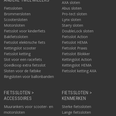
AXA sloten
Fietssloten
Abus sloten
Brommersloten
Pro-tect sloten
Scootersloten
Lynx sloten
Motorsloten
Starry sloten
Fietsslot voor kinderfiets
DoubleLock sloten
Bakfietssloten
Fietsslot Action
Fietsslot elektrische fiets
Fietsslot HEMA
Kettingslot scooter
Fietsslot Praxis
Fietsslot ketting
Fietsslot Blokker
Slot voor een racefiets
Kettingslot Action
Goedkoop extra fietsslot
Kettingslot HEMA
Sloten voor de fatbike
Fietsslot ketting AXA
Ringsloten voor ballonbanden
FIETSSLOTEN >
FIETSSLOTEN >
ACCESSOIRES
KENMERKEN
Muurankers voor scooter- en
Sterke fietssloten
motorsloten
Lange fietssloten