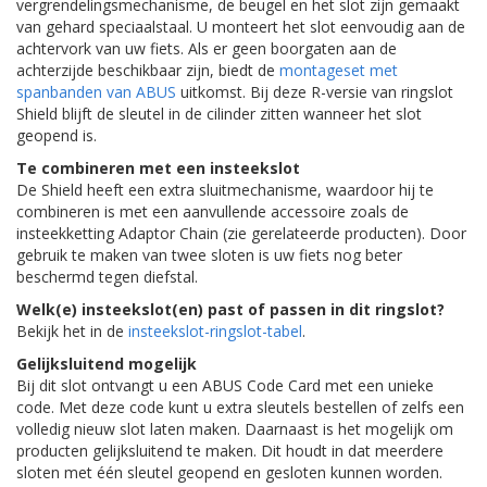
vergrendelingsmechanisme, de beugel en het slot zijn gemaakt
van gehard speciaalstaal. U monteert het slot eenvoudig aan de
achtervork van uw fiets. Als er geen boorgaten aan de
achterzijde beschikbaar zijn, biedt de
montageset met
spanbanden van ABUS
uitkomst. Bij deze R-versie van ringslot
Shield blijft de sleutel in de cilinder zitten wanneer het slot
geopend is.
Te combineren met een insteekslot
De Shield heeft een extra sluitmechanisme, waardoor hij te
combineren is met een aanvullende accessoire zoals de
insteekketting Adaptor Chain (zie gerelateerde producten). Door
gebruik te maken van twee sloten is uw fiets nog beter
beschermd tegen diefstal.
Welk(e) insteekslot(en) past of passen in dit ringslot?
Bekijk het in de
insteekslot-ringslot-tabel
.
Gelijksluitend mogelijk
Bij dit slot ontvangt u een ABUS Code Card met een unieke
code. Met deze code kunt u extra sleutels bestellen of zelfs een
volledig nieuw slot laten maken. Daarnaast is het mogelijk om
producten gelijksluitend te maken. Dit houdt in dat meerdere
sloten met één sleutel geopend en gesloten kunnen worden.