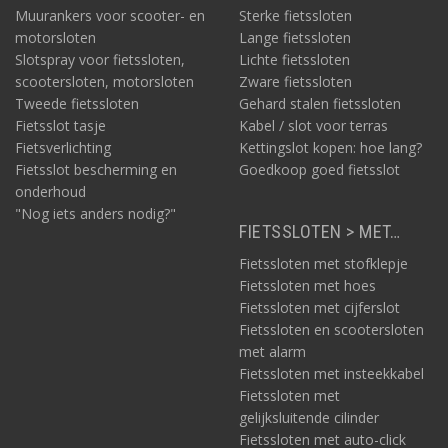
Muurankers voor scooter- en
Sterke fietssloten
motorsloten
Lange fietssloten
Slotspray voor fietssloten,
Lichte fietssloten
scootersloten, motorsloten
Zware fietssloten
Tweede fietssloten
Gehard stalen fietssloten
Fietsslot tasje
Kabel / slot voor terras
Veelgestelde vragen over vouwsloten
Fietsverlichting
Kettingslot kopen: hoe lang?
Fietsslot bescherming en
Goedkoop goed fietsslot
Is een vouwslot veiliger dan een kettingslot?
onderhoud
"Nog iets anders nodig?"
FIETSSLOTEN > MET…
Heeft ieder vouwslot een ART-keurmerk?
Fietssloten met stofklepje
Fietssloten met hoes
Welke lengte vouwslot heb ik nodig?
Fietssloten met cijferslot
Fietssloten en scootersloten
met alarm
Wordt een vouwslot geleverd met een houder?
Fietssloten met insteekkabel
Fietssloten met
Is een vouwslot geschikt voor een e-bike?
gelijksluitende cilinder
Fietssloten met auto-click