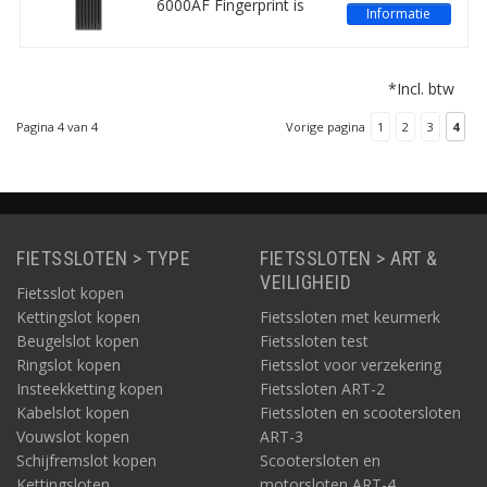
6000AF Fingerprint is
Informatie
een
goede balans tussen bereik en meeneemcomfort
.
een flexibel vouwslot
van 120 cm met
5 | Vouwslot of kettingslot?
SmartX-cilinder en een
*Incl. btw
alarm. Van gehard staal,
Een vouwslot en een kettingslot behoren beide tot de
meest
makkelijk te bevestigen
gebruikte fietssloten
, maar hebben ieder hun sterke punten.
Pagina 4 van 4
Vorige pagina
1
2
3
4
en inclusief slothouder.
Een vouwslot is compacter en gemakkelijker mee te
Bij dit slot is uw
nemen.
vingerafdruk uw sleutel!
Een kettingslot biedt meestal meer flexibiliteit door de
volledig beweegbare ketting.
Voor zware scooters en motoren zijn kettingsloten vaak
FIETSSLOTEN > TYPE
FIETSSLOTEN > ART &
verkrijgbaar met hogere ART-classificaties.
Voor dagelijks gebruik op een fiets of e-bike kiezen veel
VEILIGHEID
Fietsslot kopen
gebruikers vanwege het formaat voor een vouwslot.
Kettingslot kopen
Fietssloten met keurmerk
De
beste keuze
hangt af van uw fiets, de locatie en manier
Beugelslot kopen
Fietssloten test
waar(op) u deze parkeert, en het gewenste beveiligingsniveau.
Ringslot kopen
Fietsslot voor verzekering
Dit laatste hangt - zoals gezegd - in sterke mate af van de
Insteekketting kopen
Fietssloten ART-2
verzekeringseisen
.
Kabelslot kopen
Fietssloten en scootersloten
Vouwslot kopen
ART-3
6 | Gebruik een tweede fietsslot
Schijfremslot kopen
Scootersloten en
Voor optimale diefstalbeveiliging adviseren wij een vouwslot te
Kettingsloten
motorsloten ART-4