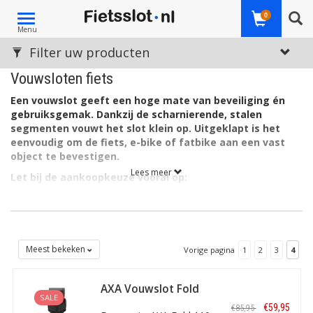
Toggle
0
Menu
navigation
Filter uw producten
Vouwsloten fiets
Een vouwslot geeft een hoge mate van beveiliging én
gebruiksgemak. Dankzij de scharnierende, stalen
segmenten vouwt het slot klein op. Uitgeklapt is het
eenvoudig om de fiets, e-bike of fatbike aan een vast
object te bevestigen.
Lees meer
Let bij de aankoopkeuze vooral op:
lengte
ART-keurmerk
meegeleverde houder
het gewicht van het slot
Meest bekeken
Vorige pagina
1
2
3
4
1 | Waarom kiezen voor een vouwslot?
AXA Vouwslot Fold
Een vouwslot vormt voor veel fietsbezitters een
aantrekkelijk
SALE
110
alternatief
voor een
kettingslot
of
beugelslot
. Opgevouwen
€59,95
€85,95