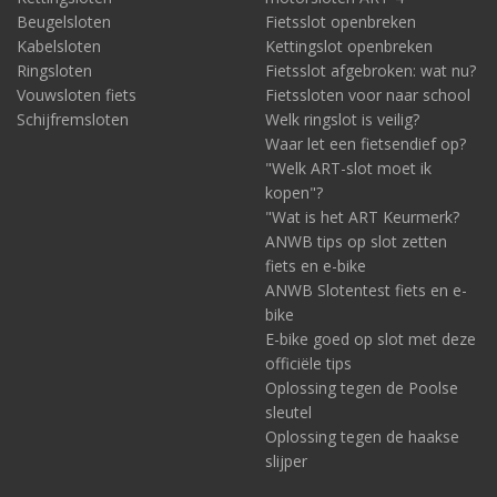
combineren met een tweede slot, bijvoorbeeld een
ringslot
. Dit
Beugelsloten
Fietsslot openbreken
maakt het een dief aanzienlijk moeilijker, mede omdat
Kabelsloten
Kettingslot openbreken
verschillende slottypen ieder hun eigen manier van forceren
Ringsloten
Fietsslot afgebroken: wat nu?
vragen.
Vouwsloten fiets
Fietssloten voor naar school
Combinatie
Schijfremsloten
Welk ringslot is veilig?
Daarnaast blokkeert een ringslot direct het achterwiel, terwijl
Waar let een fietsendief op?
het vouwslot de fiets aan een vast object zekert. Deze
"Welk ART-slot moet ik
combinatie wordt veel toegepast bij e-bikes en andere
kopen"?
waardevolle fietsen. Lees ook:
Waarom een tweede fietsslot
"Wat is het ART Keurmerk?
gebruiken?
ANWB tips op slot zetten
fiets en e-bike
ANWB Slotentest fiets en e-
bike
E-bike goed op slot met deze
officiële tips
Oplossing tegen de Poolse
sleutel
Oplossing tegen de haakse
slijper