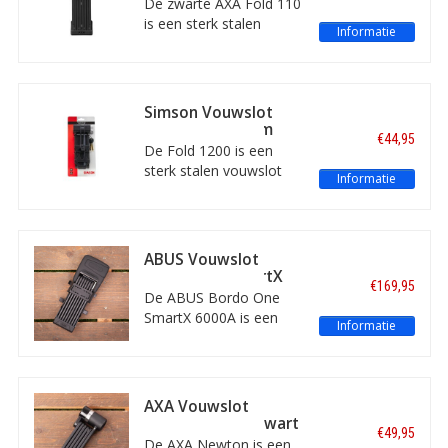
De zwarte AXA Fold 110
neemt het weinig ruimte in beslag, en dankzij de
is een sterk stalen
meegeleverde framehouder
is het slot ook altijd binnen
Informatie
vouwslot met een
handbereik. Uitgevouwen biedt het voldoende ruimte om het
lengte van 110
frame van de fiets aan een fietsenrek, paal of ander vast object
centimeter. Inclusief
te bevestigen.
houder voor aan het
Simson Vouwslot
De belangrijkste voordelen van een vouwslot zijn:
frame, met
Fold 1200 120 cm
€44,95
antirammelmechanisme
Zwart
compact op te vouwen en eenvoudig mee te nemen;
De Fold 1200 is een
en een verborgen
meestal inclusief praktische framehouder;
sterk stalen vouwslot
Informatie
compartiment voor een
geschikt om een fiets aan een vast object te bevestigen;
van Simson met een
tracking tag.
goede combinatie van veiligheid en gebruiksgemak;
lengte van 120
verkrijgbaar in verschillende lengtes en
centimeter. Het slot is
beveiligingsniveaus.
gemakkelijk mee te
ABUS Vouwslot
nemen in de
Bordo One SmartX
2 | Hoe werkt een vouwslot?
€169,95
meegeleverde
6000A SH 120 cm
De ABUS Bordo One
Zwart
framehouder.
Een vouwslot bestaat uit meerdere stalen segmenten die met
SmartX 6000A is een
Informatie
scharnieren aan elkaar zijn verbonden. In gesloten toestand
flexibel vouwslot van
vormen deze een compact pakket. Voor gebruik vouwt u het
120 cm met SmartX-
slot uit. Plaats het daarna om het frame én het liefst om een
cilinder en een alarm!
vast object. Tot slot: sluit het slot natuurlijk goed af.
Van gehard staal,
AXA Vouwslot
makkelijk te bevestigen
Newton FL90K Zwart
Deze constructie biedt:
€49,95
en inclusief slothouder.
90cm
De AXA Newton is een