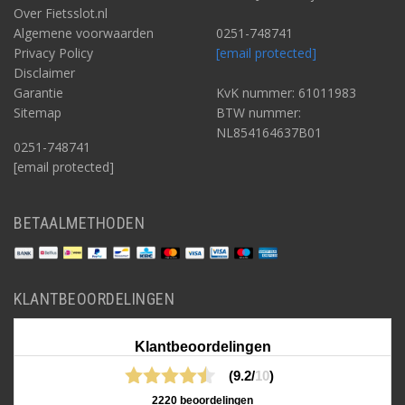
Over Fietsslot.nl
Algemene voorwaarden
0251-748741
Privacy Policy
[email protected]
Disclaimer
Garantie
KvK nummer: 61011983
Sitemap
BTW nummer:
NL854164637B01
0251-748741
[email protected]
BETAALMETHODEN
KLANTBEOORDELINGEN
Klantbeoordelingen
(9.2/
10
)
2220 beoordelingen