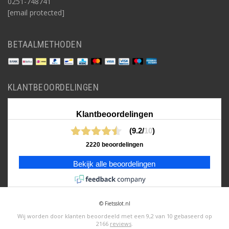
0251-748741
[email protected]
BETAALMETHODEN
KLANTBEOORDELINGEN
Klantbeoordelingen
(9.2/
10
)
2220 beoordelingen
Bekijk alle beoordelingen
© Fietsslot.nl
Wij worden door klanten beoordeeld met een
9,2
van
10
gebaseerd op
2166
reviews
.