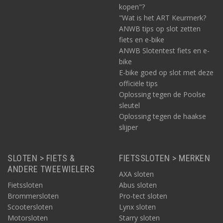
kopen"?
"Wat is het ART Keurmerk?
ANWB tips op slot zetten
fiets en e-bike
ANWB Slotentest fiets en e-
bike
Veelgestelde vragen over vouwsloten
E-bike goed op slot met deze
officiële tips
Is een vouwslot veiliger dan een kettingslot?
Oplossing tegen de Poolse
sleutel
Oplossing tegen de haakse
Heeft ieder vouwslot een ART-keurmerk?
slijper
Welke lengte vouwslot heb ik nodig?
SLOTEN > FIETS &
FIETSSLOTEN > MERKEN
ANDERE TWEEWIELERS
AXA sloten
Wordt een vouwslot geleverd met een houder?
Fietssloten
Abus sloten
Brommersloten
Pro-tect sloten
Scootersloten
Lynx sloten
Is een vouwslot geschikt voor een e-bike?
Motorsloten
Starry sloten