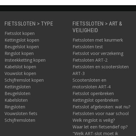
7| Vouwslot voor e-bike en fatbike
Ook voor e-bikes en veel fatbikes is een vouwslot een geschikte
keuze. Let daarbij op voldoende lengte om het frame aan een
vast object te kunnen bevestigen. Controleer daarnaast - we
FIETSSLOTEN > TYPE
FIETSSLOTEN > ART &
zeggen het nogmaals - of het gekozen slot voldoet aan de eisen
VEILIGHEID
Fietsslot kopen
van uw fietsverzekering.
Tip:
voor zeer
brede frames
of als u
Kettingslot kopen
Fietssloten met keurmerk
maximale flexibiliteit
wilt, is een
lang kettingslot
soms
praktischer.
Beugelslot kopen
Fietssloten test
Ringslot kopen
Fietsslot voor verzekering
8 | Vouwsloten op Fietsslot.nl
Insteekketting kopen
Fietssloten ART-2
Kabelslot kopen
Fietssloten en scootersloten
Fietsslot.nl heeft een uitgebreid assortiment vouwsloten van
Vouwslot kopen
ART-3
bekende merken. Vrijwel alle modellen leveren we met een
Schijfremslot kopen
Scootersloten en
praktische framehouder. Zo neemt u het slot eenvoudig mee
tijdens iedere fietstocht.
Kettingsloten
motorsloten ART-4
Beugelsloten
Fietsslot openbreken
Zoekt u een
compact, stevig en gebruiksvriendelijk
Kabelsloten
Kettingslot openbreken
fietsslot
waarmee u uw fiets
aan een vast object
kunt
Ringsloten
Fietsslot afgebroken: wat nu?
bevestigen? Dan is een vouwslot voor veel situaties een
Vouwsloten fiets
Fietssloten voor naar school
uitstekende keuze
.
Schijfremsloten
Welk ringslot is veilig?
Waar let een fietsendief op?
"Welk ART-slot moet ik