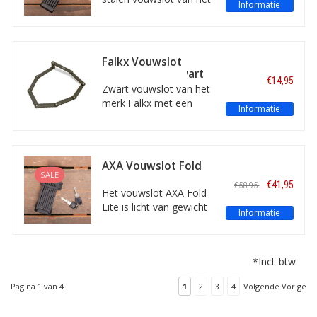
Informatie
combineren met een tweede slot, bijvoorbeeld een
ringslot
. Dit
merk Lynx heeft een
maakt het een dief aanzienlijk moeilijker, mede omdat
lengte van 95
verschillende slottypen ieder hun eigen manier van forceren
centimeter. Bediening
vragen.
met sleutel, inclusief
Falkx Vouwslot
framehouder en met het
Combinatie
Unfold 95cm Zwart
€14,95
ART-2 keurmerk.
Daarnaast blokkeert een ringslot direct het achterwiel, terwijl
Zwart vouwslot van het
het vouwslot de fiets aan een vast object zekert. Deze
merk Falkx met een
Informatie
combinatie wordt veel toegepast bij e-bikes en andere
lengte van 95 cm. Het
waardevolle fietsen. Lees ook:
Waarom een tweede fietsslot
slot is handig mee te
gebruiken?
nemen in de
meegeleverde
AXA Vouwslot Fold
framehouder. Sterk,
SALE
Lite 80
€41,95
€58,95
flexibel en heel
Het vouwslot AXA Fold
betaalbaar!
Lite is licht van gewicht
Informatie
en eenvoudig in gebruik.
Het sterke, zwarte slot
is 80 cm lang, heeft een
*Incl. btw
gemakkelijke houder en
past op vrijwel elke fiets.
Pagina 1 van 4
1
2
3
4
Volgende Vorige