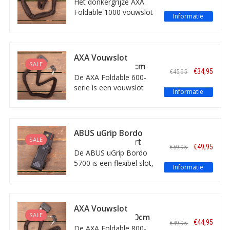
Het donkergrijze AXA
neemt het weinig ruimte in beslag, en dankzij de
donkergrijs
Foldable 1000 vouwslot
meegeleverde framehouder
is het slot ook altijd binnen
Informatie
is eenvoudig in gebruik.
handbereik. Uitgevouwen biedt het voldoende ruimte om het
Het lichte, sterke en
frame van de fiets aan een fietsenrek, paal of ander vast object
betaalbare slot is 105
te bevestigen.
cm lang en wordt
AXA Vouwslot
De belangrijkste voordelen van een vouwslot zijn:
geleverd met een
SALE
Foldable 600 95cm
€34,95
€45,95
houder en twee sleutels.
met houder
compact op te vouwen en eenvoudig mee te nemen;
De AXA Foldable 600-
donkergrijs
Met ART-2 keurmerk
meestal inclusief praktische framehouder;
serie is een vouwslot
Informatie
voor de fietsverzekering.
geschikt om een fiets aan een vast object te bevestigen;
dat eenvoudig is in
goede combinatie van veiligheid en gebruiksgemak;
gebruik. Het lichte,
verkrijgbaar in verschillende lengtes en
sterke, maar vooral
beveiligingsniveaus.
betaalbare slot is
ABUS uGrip Bordo
leverbaar in het
SALE
5700 80 cm zwart
2 | Hoe werkt een vouwslot?
€49,95
€59,95
donkergrijs en is 95 cm
De ABUS uGrip Bordo
lang.
Een vouwslot bestaat uit meerdere stalen segmenten die met
5700 is een flexibel slot,
Informatie
scharnieren aan elkaar zijn verbonden. In gesloten toestand
laag in gewicht en met
vormen deze een compact pakket. Voor gebruik vouwt u het
een compacte vorm.
slot uit. Plaats het daarna om het frame én het liefst om een
Voorzien van 5mm
vast object. Tot slot: sluit het slot natuurlijk goed af.
geharde elementen en
AXA Vouwslot
scharnierconstructie.
SALE
Foldable 800 100cm
Deze constructie biedt:
€44,95
€49,95
Het slot is makkelijk
met houder
De AXA Foldable 800-