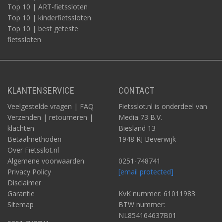
Top 10 | ART-fietssloten
Top 10 | kinderfietssloten
Top 10 | best geteste
fietssloten
KLANTENSERVICE
CONTACT
Veelgestelde vragen | FAQ
Fietsslot.nl is onderdeel van
Verzenden | retourneren |
Media 73 B.V.
klachten
Biesland 13
Betaalmethoden
1948 RJ Beverwijk
Over Fietsslot.nl
Algemene voorwaarden
0251-748741
Privacy Policy
[email protected]
Disclaimer
Garantie
KvK nummer: 61011983
Sitemap
BTW nummer:
NL854164637B01