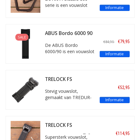
donkergrijs
meer flexibiliteit dan een beugelslot;
mee te nemen in het
serie is een vouwslot
Informatie
meer compactheid dan een kettingslot.
transporttasje.
dat eenvoudig is in
gebruik. Het lichte,
sterke, maar vooral
betaalbare slot is
ABUS Bordo 6000 90
leverbaar in donkergrijs
SALE
cm zwart SH
€79,95
€84,95
en oranje en is 100 cm
De ABUS Bordo
lang.
6000/90 is een vouwslot
Informatie
van 90 cm met een
ideale combinatie van
weerstand, flexibiliteit en
afmeting. Met 5mm
TRELOCK FS
geharde elementen en
Vouwslot Code
€52,95
scharnierconstructie.
260/85 zwart
Stevig vouwslot,
Het slot is mega
gemaakt van TREDUR-
Informatie
makkelijk en stabiel,
3 | Hoe veilig is een vouwslot?
speciaalstaal. Met
diefstalveilig te
sterke, flexibele
Een kwalitatief vouwslot biedt een
hoog beveiligingsniveau
.
bevestigen aan het
scharnierpinnen en
Veel modellen zijn gemaakt van
gehard staal
en beschikken
frame.
hoogwaardig
TRELOCK FS
over een
stevige scharnierconstructie
en een
beveiligde
cijfercombinatieslot.
Vouwslot Toro
cilinder
.
€114,95
Gemakkelijk vast te
500/90 zwart ART-2
Supersterk vouwslot,