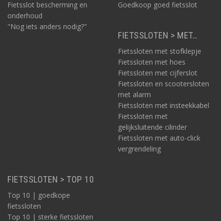
Fietsslot bescherming en
Goedkoop goed fietsslot
onderhoud
"Nog iets anders nodig?"
FIETSSLOTEN > MET…
Fietssloten met stofklepje
Fietssloten met hoes
Fietssloten met cijferslot
Fietssloten en scootersloten
met alarm
Fietssloten met insteekkabel
Fietssloten met
gelijksluitende cilinder
Fietssloten met auto-click
vergrendeling
FIETSSLOTEN > TOP 10
Top 10 | goedkope
fietssloten
Top 10 | sterke fietssloten