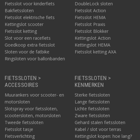
Fietsslot voor kinderfiets
DoubleLock sloten
Waarom kiezen veel fietsers voor een vouwslot?
Bakfietssloten
Fietsslot Action
Fietsslot elektrische fiets
Fietsslot HEMA
Kettingslot scooter
Fietsslot Praxis
Fietsslot ketting
Fietsslot Blokker
Slot voor een racefiets
Kettingslot Action
Goedkoop extra fietsslot
Kettingslot HEMA
Sloten voor de fatbike
Fietsslot ketting AXA
Ringsloten voor ballonbanden
FIETSSLOTEN >
FIETSSLOTEN >
ACCESSOIRES
KENMERKEN
Muurankers voor scooter- en
Sterke fietssloten
motorsloten
Lange fietssloten
Slotspray voor fietssloten,
Lichte fietssloten
scootersloten, motorsloten
Zware fietssloten
Tweede fietssloten
Gehard stalen fietssloten
Fietsslot tasje
Kabel / slot voor terras
Fietsverlichting
Kettingslot kopen: hoe lang?