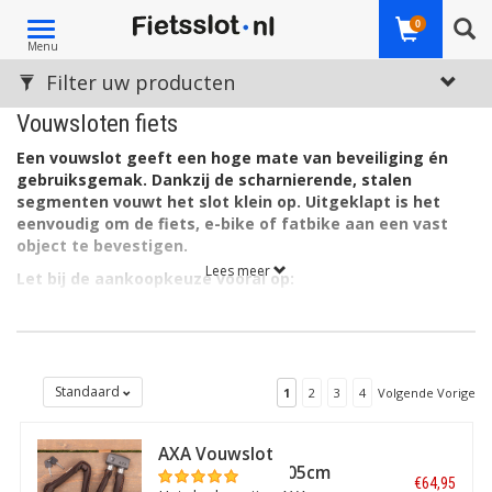
Toggle
0
Menu
navigation
Filter uw producten
Vouwsloten fiets
Een vouwslot geeft een hoge mate van beveiliging én
gebruiksgemak. Dankzij de scharnierende, stalen
segmenten vouwt het slot klein op. Uitgeklapt is het
eenvoudig om de fiets, e-bike of fatbike aan een vast
object te bevestigen.
Lees meer
Let bij de aankoopkeuze vooral op:
lengte
ART-keurmerk
meegeleverde houder
het gewicht van het slot
Standaard
1
2
3
4
Volgende Vorige
1 | Waarom kiezen voor een vouwslot?
AXA Vouwslot
Een vouwslot vormt voor veel fietsbezitters een
aantrekkelijk
Foldable 1000 105cm
alternatief
voor een
kettingslot
of
beugelslot
. Opgevouwen
€64,95
ART-2 met houder