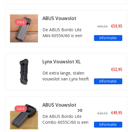
vervoeren op een fiets.
Het zwarte vouwslot
heeft een lengte van
ABUS Vouwslot
100 centimeter. AXA
SALE
Bordo Lite Mini
€59,95
€69,95
Safety Index 10.
6055K/60 Zwart
De ABUS Bordo Lite
Mini 6055K/60 is een
Informatie
kwalitatief hoogwaardig
vouwslot. Het slot is
compact, licht van
gewicht en voorzien van
Lynx Vouwslot XL
een praktische
120 cm - ART-2
€52,95
scharnierconstructie.
Dit extra lange, stalen
Inclusief SR-houder voor
vouwslot van Lynx heeft
Informatie
onder een Selle Royal-
een lengte van 120
zadel.
centimeter. Het zwarte
slot wordt geleverd met
drie sleutels en een
ABUS Vouwslot
praktische houder voor
SALE
Bordo Lite Combo
€49,95
€59,95
aan het frame. Met
6055C/60 zwart
De ABUS Bordo Lite
ART-2 keurmerk.
Combo 6055C/60 is een
Informatie
kwalitatief hoogwaardig