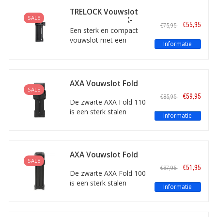
geharde elementen en
TRELOCK Vouwslot
scharnierconstructie.
SALE
FS 280 Two.Go X-
€55,95
€75,95
Het slot is makkelijk
Move 100 cm Zwart
Een sterk en compact
mee te nemen dankzij
vouwslot met een
Informatie
de slothouder.
lengte van 100 cm,
gemaakt van gehard
speciaalstaal. Met
sterke, flexibele
AXA Vouwslot Fold
scharnierpinnen, een X-
SALE
110
€59,95
€85,95
MOVE-slothouder en
De zwarte AXA Fold 110
twee symmetrische
is een sterk stalen
Informatie
sleutels. Gemakkelijk op
vouwslot met een
de fiets te vervoeren.
lengte van 110
centimeter. Inclusief
houder voor aan het
AXA Vouwslot Fold
frame, met
SALE
100
€51,95
€87,95
antirammelmechanisme
De zwarte AXA Fold 100
en een verborgen
is een sterk stalen
Informatie
compartiment voor een
vouwslot met een
tracking tag.
lengte van 100
centimeter. Inclusief