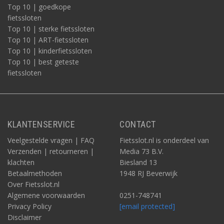
Top 10 | goedkope
fietssloten
Top 10 | sterke fietssloten
Top 10 | ART-fietssloten
Top 10 | kinderfietssloten
Top 10 | best geteste
fietssloten
KLANTENSERVICE
CONTACT
Veelgestelde vragen | FAQ
Fietsslot.nl is onderdeel van
Verzenden | retourneren |
Media 73 B.V.
klachten
Biesland 13
Betaalmethoden
1948 RJ Beverwijk
Over Fietsslot.nl
Algemene voorwaarden
0251-748741
Privacy Policy
[email protected]
Disclaimer