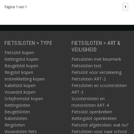
makkelijk te bevestigen
Pagina 1 van 1
1
en inclusief slothouder.
Bij dit slot is uw
vingerafdruk uw sleutel!
FIETSSLOTEN > TYPE
FIETSSLOTEN > ART &
VEILIGHEID
Fietsslot kopen
Kettingslot kopen
Fietssloten met keurmerk
Beugelslot kopen
Fietssloten test
Ringslot kopen
Fietsslot voor verzekering
Insteekketting kopen
Fietssloten ART-2
Kabelslot kopen
Fietssloten en scootersloten
Vouwslot kopen
ART-3
Schijfremslot kopen
Scootersloten en
Kettingsloten
motorsloten ART-4
Beugelsloten
Fietsslot openbreken
Kabelsloten
Kettingslot openbreken
Ringsloten
Fietsslot afgebroken: wat nu?
Vouwsloten fiets
Fietssloten voor naar school