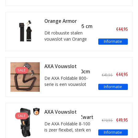
is gemakkelijk mee te
Waarom kiezen veel fietsers voor een vouwslot?
nemen in de
meegeleverde
Orange Armor
framehouder. Het slot is
Vouwslot Hela 95 cm
€44,95
voorzien van ART-2
Zwart - ART-2
Dit robuuste stalen
certificering.
vouwslot van Orange
Informatie
Armor heeft een lengte
van 95 centimeter. Het
zwarte slot wordt
geleverd met twee
AXA Vouwslot
sleutels en een
SALE
Foldable 800 100cm
€44,95
€49,95
praktische houder voor
met houder
De AXA Foldable 800-
donkergrijs
aan het frame. Met
serie is een vouwslot
Informatie
ART-2 keurmerk.
dat eenvoudig is in
gebruik. Het lichte,
sterke, maar vooral
betaalbare slot is
AXA Vouwslot
leverbaar in donkergrijs
SALE
Foldable 8-100 Zwart
€49,95
€70,95
en oranje en is 100 cm
- Next Generation
De AXA Foldable 8-100
lang.
is zeer flexibel, sterk en
Informatie
gemakkelijk te