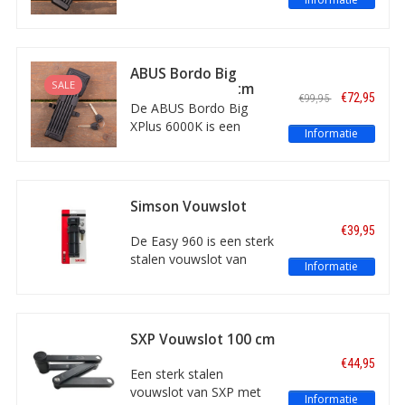
7| Vouwslot voor e-bike en fatbike
merk Lynx heeft een
lengte van 95
Ook voor e-bikes en veel fatbikes is een vouwslot een geschikte
centimeter. Bediening
keuze. Let daarbij op voldoende lengte om het frame aan een
met sleutel, inclusief
vast object te kunnen bevestigen. Controleer daarnaast - we
ABUS Bordo Big
framehouder en met het
zeggen het nogmaals - of het gekozen slot voldoet aan de eisen
SALE
XPlus 6000K 90 cm
€72,95
€99,95
ART-2 keurmerk.
van uw fietsverzekering.
Tip:
voor zeer
brede frames
of als u
zwart SH
De ABUS Bordo Big
maximale flexibiliteit
wilt, is een
lang kettingslot
soms
XPlus 6000K is een
Informatie
praktischer.
flexibel vouwslot van 90
cm. Kan gebruikt
8 | Vouwsloten op Fietsslot.nl
worden om meerdere
fietsen vast te zetten,
Fietsslot.nl heeft een uitgebreid assortiment vouwsloten van
Simson Vouwslot
en inclusief
bekende merken. Vrijwel alle modellen leveren we met een
Easy 960 96 cm
€39,95
framehouder.
Zwart ART-2
praktische framehouder. Zo neemt u het slot eenvoudig mee
De Easy 960 is een sterk
tijdens iedere fietstocht.
stalen vouwslot van
Informatie
Simson met een lengte
Zoekt u een
compact, stevig en gebruiksvriendelijk
van 96 centimeter. Het
fietsslot
waarmee u uw fiets
aan een vast object
kunt
slot is gemakkelijk mee
bevestigen? Dan is een vouwslot voor veel situaties een
te nemen in de
uitstekende keuze
.
SXP Vouwslot 100 cm
meegeleverde
Zwart ART-2
€44,95
framehouder. Met ART-
Een sterk stalen
2 keurmerk.
vouwslot van SXP met
Informatie