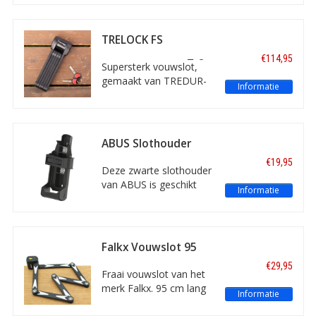
vouwslot. Het slot is
compact, laag in
gewicht en voorzien van
TRELOCK FS
een praktische
Vouwslot Toro
€114,95
scharnierconstructie.
500/90 zwart ART-2
Supersterk vouwslot,
Inclusief framehouder
gemaakt van TREDUR-
Informatie
voor aan de fiets.
speciaalstaal. Met
sterke, flexibele
scharnierpinnen,
speciale IN-X cilinder en
ABUS Slothouder
twee symmetrische
Bordo Granit SH
€19,95
sleutels. Gemakkelijk
6500K/120 Zwart
Deze zwarte slothouder
vast te maken en
van ABUS is geschikt
Informatie
eenvoudig op de fiets te
voor de vouwsloten
vervoeren. Met ART2
Bordo 6500K/120.
keurmerk.
Hiermee neemt u uw
slot gemakkelijk mee op
Falkx Vouwslot 95
de fiets. Inclusief
CM zwart ART-2
€29,95
bevestigingsmateriaal.
Fraai vouwslot van het
merk Falkx. 95 cm lang
Informatie
en voorzien van een