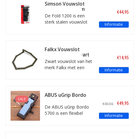
speciaalstaal. Met een
Simson Vouwslot
slothouder, twee
Fold 1200 120 cm
€44,95
sleutels en een
Zwart
De Fold 1200 is een
verborgen tracking tag-
sterk stalen vouwslot
Informatie
compartiment.
van Simson met een
lengte van 120
centimeter. Het slot is
gemakkelijk mee te
Falkx Vouwslot
nemen in de
Unfold 95cm Zwart
€14,95
meegeleverde
Zwart vouwslot van het
framehouder.
merk Falkx met een
Informatie
lengte van 95 cm. Het
slot is handig mee te
nemen in de
meegeleverde
ABUS uGrip Bordo
framehouder. Sterk,
SALE
5700 80cm
€49,95
€59,95
flexibel en heel
lichtblauw
De ABUS uGrip Bordo
betaalbaar!
5700 is een flexibel
Informatie
vouwslot, compact en
laag in gewicht. Voorzien
van 5 mm geharde
elementen en