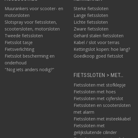
Muurankers voor scooter- en
Sterke fietssloten
motorsloten
Lange fietssloten
Slotspray voor fietssloten,
Lichte fietssloten
scootersloten, motorsloten
Zware fietssloten
Tweede fietssloten
Gehard stalen fietssloten
Fietsslot tasje
Kabel / slot voor terras
Fietsverlichting
Kettingslot kopen: hoe lang?
Fietsslot bescherming en
Goedkoop goed fietsslot
onderhoud
"Nog iets anders nodig?"
FIETSSLOTEN > MET…
Fietssloten met stofklepje
Fietssloten met hoes
Fietssloten met cijferslot
Fietssloten en scootersloten
met alarm
Fietssloten met insteekkabel
Fietssloten met
gelijksluitende cilinder