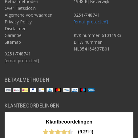
Betaalmethoden
1948 RJ Beverwijk
Over Fietsslot.nl
Algemene voorwaarden
0251-748741
Privacy Policy
[email protected]
Disclaimer
Garantie
KvK nummer: 61011983
Sitemap
BTW nummer:
NL854164637B01
0251-748741
[email protected]
BETAALMETHODEN
KLANTBEOORDELINGEN
Klantbeoordelingen
(9.2/
10
)