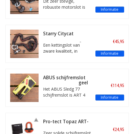
Dit zeer stevige,
robuuste motorslot is
Informatie
Voor meer informatie over de ART-keurmerken klikt u
hier
of
ook te gebruiken voor
surft u naar www.stichtingart.nl.
brommer of scooter. De
lengte van dit kettingslot
Mocht u een ART-4 slot kopen voor uw scooter of brommer,
met loop (lus) en
Starry Citycat
controleer dan eerst bij uw eigen verzekeraar wat de precieze
schijfremslot is 120
kettingslot +
polisvoorwaarden zijn met betrekking tot het slot.
€45,95
centimeter. Kenmerken:
schijfremslot 180 cm
Een kettingslot van
ART-4
ART-4, gehard staal,
zware kwaliteit, in
Informatie
stofklepje en nylonhoes
combinatie met een
voor bescherming van
schijfremslot/beugelslot
lakwerk.
dat praktisch is in
gebruik. Met keurmerk
ABUS schijfremslot
ART-4. Deze mooi
Granit Sledg 77 geel
€114,95
geprijsde Starry biedt
Het ABUS Sledg 77
kwaliteit als het gaat om
schijfremslot is ART 4
Informatie
diefstalpreventie voor
goedgekeurd en verpakt
scooter en motor.
in een praktisch geel
Breed toepasbaar.
jasje. Biedt optimale
beveiliging van uw
Pro-tect Topaz ART-
motor.
4 schijfremslot
€24,95
oranje met
Zeer solide schijfremslot