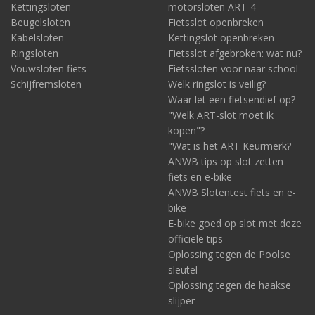
Kettingsloten
motorsloten ART-4
Beugelsloten
Fietsslot openbreken
Kabelsloten
Kettingslot openbreken
Ringsloten
Fietsslot afgebroken: wat nu?
Vouwsloten fiets
Fietssloten voor naar school
Schijfremsloten
Welk ringslot is veilig?
Waar let een fietsendief op?
"Welk ART-slot moet ik
kopen"?
"Wat is het ART Keurmerk?
ANWB tips op slot zetten
fiets en e-bike
ANWB Slotentest fiets en e-
bike
E-bike goed op slot met deze
officiële tips
Oplossing tegen de Poolse
sleutel
Oplossing tegen de haakse
slijper