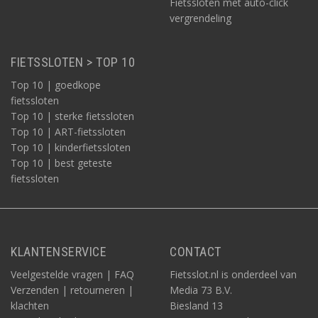
Fietssloten met auto-click
vergrendeling
FIETSSLOTEN > TOP 10
Top 10 | goedkope
fietssloten
Top 10 | sterke fietssloten
Top 10 | ART-fietssloten
Top 10 | kinderfietssloten
Top 10 | best geteste
fietssloten
KLANTENSERVICE
CONTACT
Veelgestelde vragen | FAQ
Fietsslot.nl is onderdeel van
Verzenden | retourneren |
Media 73 B.V.
klachten
Biesland 13