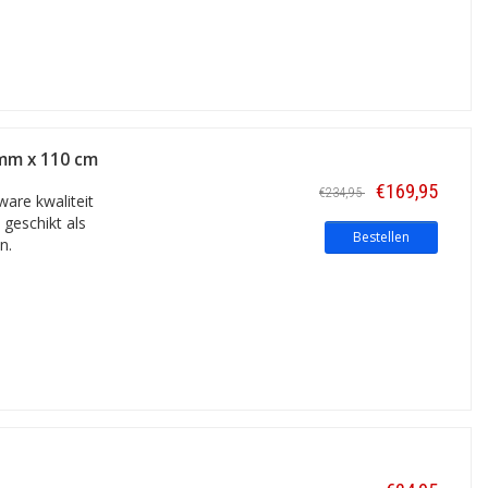
 mm x 110 cm
€169,95
€234,95
are kwaliteit
 geschikt als
Bestellen
n.