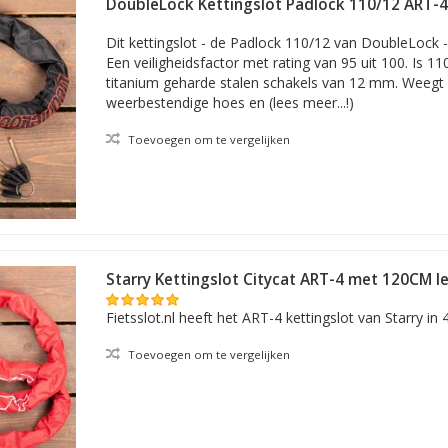
DoubleLock Kettingslot Padlock 110/12 ART-4
Dit kettingslot - de Padlock 110/12 van DoubleLock -
Een veiligheidsfactor met rating van 95 uit 100. Is 1
titanium geharde stalen schakels van 12 mm. Weegt 3
weerbestendige hoes en (lees meer...!)
Toevoegen om te vergelijken
Starry Kettingslot Citycat ART-4 met 120CM l
Fietsslot.nl heeft het ART-4 kettingslot van Starry in
Toevoegen om te vergelijken