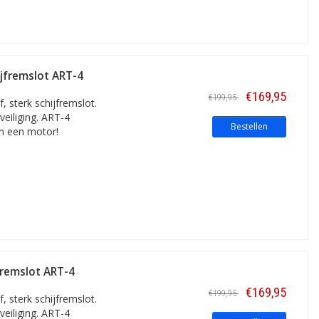
ijfremslot ART-4
€169,95
€199,95
 sterk schijfremslot.
eiliging. ART-4
Bestellen
an een motor!
fremslot ART-4
€169,95
€199,95
 sterk schijfremslot.
eiliging. ART-4