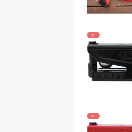
SALE
SALE