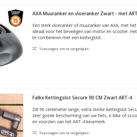
AXA Muuranker en vloeranker Zwart - met AR
Een sterk vloeranker of muuranker van AXA, met he
Ideaal voor het beveiligen van motor en scooter. He
te combineren met een kettingslot.
Toevoegen om te vergelijken
Falkx Kettingslot Secure 90 CM Zwart ART-4
Dit 90 centimeter lange, extra sterke kettingslot Sec
zeer goede bescherming van uw fiets, e-bike of scoo
en voorzien van het ART-4 keurmerk.
Toevoegen om te vergelijken