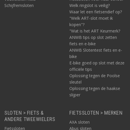
Schijfremsloten
Welk ringslot is veilig?
Waar let een fietsendief op?
"Welk ART-slot moet ik
kopen"?
"Wat is het ART Keurmerk?
ANWB tips op slot zetten
fiets en e-bike
ANWB Slotentest fiets en e-
bike
E-bike goed op slot met deze
officiële tips
Oplossing tegen de Poolse
sleutel
Oplossing tegen de haakse
slijper
SLOTEN > FIETS &
FIETSSLOTEN > MERKEN
ANDERE TWEEWIELERS
AXA sloten
Fietssloten
Abus sloten