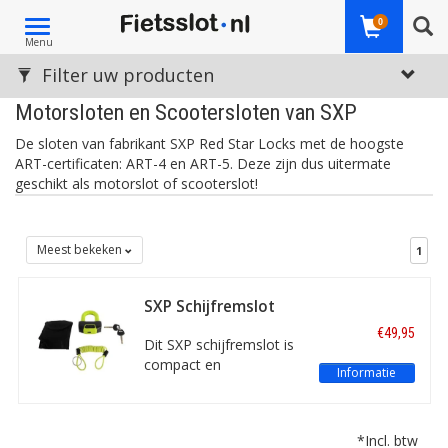
Toggle
0
Menu
navigation
Filter uw producten
Motorsloten en Scootersloten van SXP
De sloten van fabrikant SXP Red Star Locks met de hoogste
ART-certificaten: ART-4 en ART-5. Deze zijn dus uitermate
geschikt als motorslot of scooterslot!
Meest bekeken
1
SXP Schijfremslot
geel
€49,95
Dit SXP schijfremslot is
compact en
Informatie
gebruiksvriendelijk. Met
ART 4 keurmerk, dus
ideaal als motorslot
*Incl. btw
maar ook geschikt als