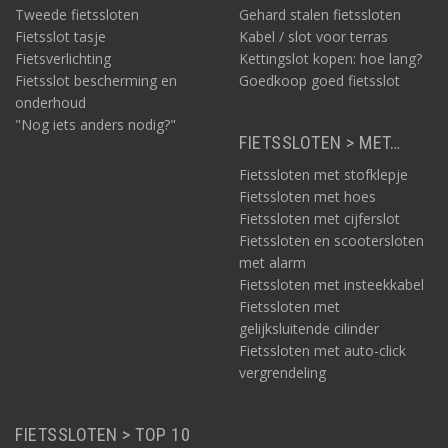
Tweede fietssloten
Gehard stalen fietssloten
Fietsslot tasje
Kabel / slot voor terras
Fietsverlichting
Kettingslot kopen: hoe lang?
Fietsslot bescherming en
Goedkoop goed fietsslot
onderhoud
"Nog iets anders nodig?"
FIETSSLOTEN > MET…
Fietssloten met stofklepje
Fietssloten met hoes
Fietssloten met cijferslot
Fietssloten en scootersloten
met alarm
Fietssloten met insteekkabel
Fietssloten met
gelijksluitende cilinder
Fietssloten met auto-click
vergrendeling
FIETSSLOTEN > TOP 10