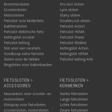
Brommersloten
Pro-tect sloten
Scootersloten
Lynx sloten
Motorsloten
Starry sloten
Fietsslot voor kinderfiets
DoubleLock sloten
Bakfietssloten
Fietsslot Action
Fietsslot elektrische fiets
Fietsslot HEMA
Kettingslot scooter
Fietsslot Praxis
Fietsslot ketting
Fietsslot Blokker
Slot voor een racefiets
Kettingslot Action
Goedkoop extra fietsslot
Kettingslot HEMA
Sloten voor de fatbike
Fietsslot ketting AXA
Ringsloten voor ballonbanden
FIETSSLOTEN >
FIETSSLOTEN >
ACCESSOIRES
KENMERKEN
Muurankers voor scooter- en
Sterke fietssloten
motorsloten
Lange fietssloten
Slotspray voor fietssloten,
Lichte fietssloten
scootersloten, motorsloten
Zware fietssloten