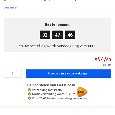
Lees meer
Bestel binnen:
02
47
45
:
:
en uw bestelling wordt vandaag nog verstuurd!
€94,95
Incl. btw
Toevoegen aan winkelwagen