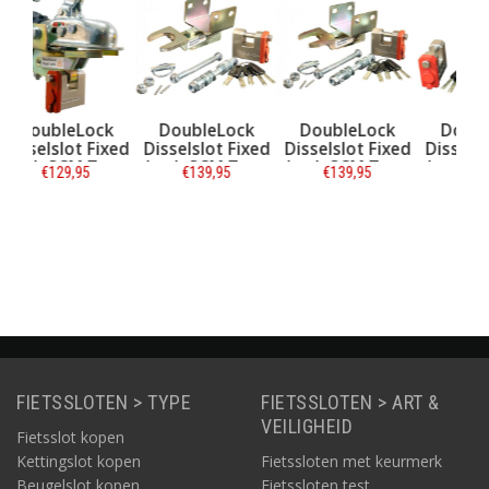
ck
DoubleLock
DoubleLock
DoubleLock
ixed
Disselslot Fixed
Disselslot Fixed
Disselslot Fixed
ype
Lock SCM Type
Lock SCM Type
Lock SCM Type
€139,95
€139,95
€139,95
WAK35
BAK35
AK301
Informatie
Informatie
Informatie
FIETSSLOTEN > TYPE
FIETSSLOTEN > ART &
VEILIGHEID
Fietsslot kopen
Kettingslot kopen
Fietssloten met keurmerk
Beugelslot kopen
Fietssloten test