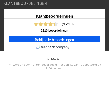
KLANTBEOORDELINGEN
Klantbeoordelingen
(9.2/
10
)
2220 beoordelingen
Bekijk alle beoordelingen
© Fietsslot.nl
Wij worden door klanten beoordeeld met een
9,2
van
10
gebaseerd op
2166
reviews
.