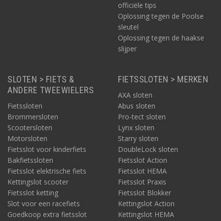
officiële tips
Oplossing tegen de Poolse
sleutel
Oplossing tegen de haakse
slijper
SLOTEN > FIETS &
FIETSSLOTEN > MERKEN
ANDERE TWEEWIELERS
AXA sloten
Fietssloten
Abus sloten
Brommersloten
Pro-tect sloten
Scootersloten
Lynx sloten
Motorsloten
Starry sloten
Fietsslot voor kinderfiets
DoubleLock sloten
Bakfietssloten
Fietsslot Action
Fietsslot elektrische fiets
Fietsslot HEMA
Kettingslot scooter
Fietsslot Praxis
Fietsslot ketting
Fietsslot Blokker
Slot voor een racefiets
Kettingslot Action
Goedkoop extra fietsslot
Kettingslot HEMA