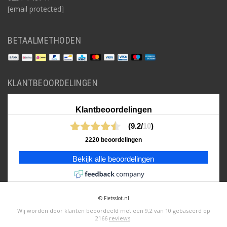
[email protected]
BETAALMETHODEN
KLANTBEOORDELINGEN
Klantbeoordelingen
(9.2/
10
)
2220 beoordelingen
Bekijk alle beoordelingen
© Fietsslot.nl
Wij worden door klanten beoordeeld met een
9,2
van
10
gebaseerd op
2166
reviews
.