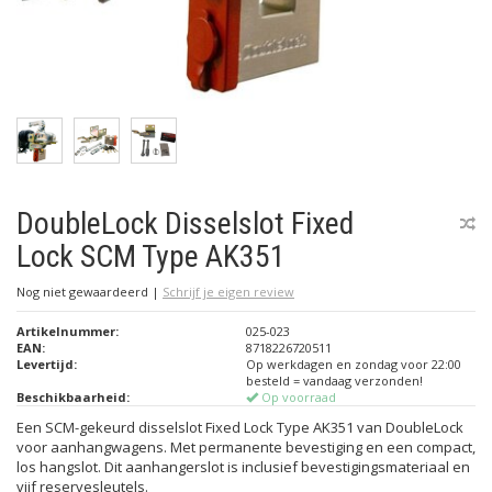
DoubleLock Disselslot Fixed
Lock SCM Type AK351
Nog niet gewaardeerd
|
Schrijf je eigen review
Artikelnummer:
025-023
EAN:
8718226720511
Levertijd:
Op werkdagen en zondag voor 22:00
besteld = vandaag verzonden!
Beschikbaarheid:
Op voorraad
Een SCM-gekeurd disselslot Fixed Lock Type AK351 van DoubleLock
voor aanhangwagens. Met permanente bevestiging en een compact,
los hangslot. Dit aanhangerslot is inclusief bevestigingsmateriaal en
vijf reservesleutels.