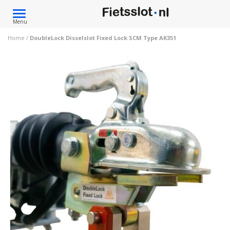
Toggle
Menu
navigation
Home
/
DoubleLock Disselslot Fixed Lock SCM Type AK351