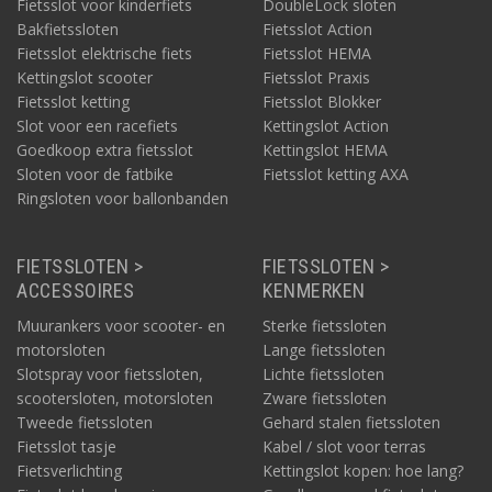
Fietsslot voor kinderfiets
DoubleLock sloten
Bakfietssloten
Fietsslot Action
Fietsslot elektrische fiets
Fietsslot HEMA
Kettingslot scooter
Fietsslot Praxis
Fietsslot ketting
Fietsslot Blokker
Slot voor een racefiets
Kettingslot Action
Goedkoop extra fietsslot
Kettingslot HEMA
Sloten voor de fatbike
Fietsslot ketting AXA
Ringsloten voor ballonbanden
FIETSSLOTEN >
FIETSSLOTEN >
ACCESSOIRES
KENMERKEN
Muurankers voor scooter- en
Sterke fietssloten
motorsloten
Lange fietssloten
Slotspray voor fietssloten,
Lichte fietssloten
scootersloten, motorsloten
Zware fietssloten
Tweede fietssloten
Gehard stalen fietssloten
Fietsslot tasje
Kabel / slot voor terras
Fietsverlichting
Kettingslot kopen: hoe lang?