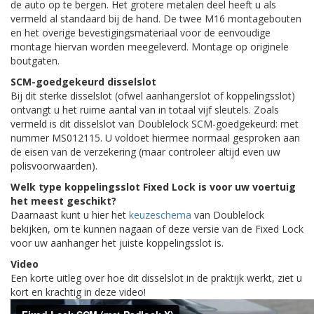
de auto op te bergen. Het grotere metalen deel heeft u als
vermeld al standaard bij de hand. De twee M16 montagebouten
en het overige bevestigingsmateriaal voor de eenvoudige
montage hiervan worden meegeleverd. Montage op originele
boutgaten.
SCM-goedgekeurd disselslot
Bij dit sterke disselslot (ofwel aanhangerslot of koppelingsslot)
ontvangt u het ruime aantal van in totaal vijf sleutels. Zoals
vermeld is dit disselslot van Doublelock SCM-goedgekeurd: met
nummer MS012115. U voldoet hiermee normaal gesproken aan
de eisen van de verzekering (maar controleer altijd even uw
polisvoorwaarden).
Welk type koppelingsslot Fixed Lock is voor uw voertuig
het meest geschikt?
Daarnaast kunt u hier het
keuzeschema
van Doublelock
bekijken, om te kunnen nagaan of deze versie van de Fixed Lock
voor uw aanhanger het juiste koppelingsslot is.
Video
Een korte uitleg over hoe dit disselslot in de praktijk werkt, ziet u
kort en krachtig in deze video!