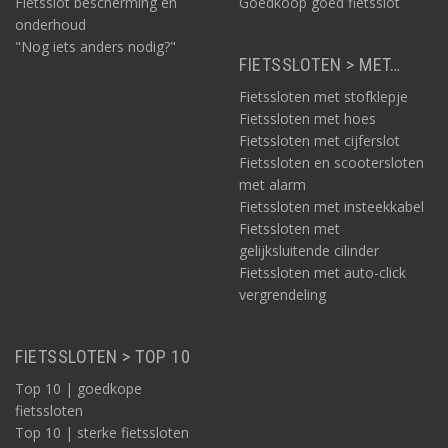
Fietsslot bescherming en
Goedkoop goed fietsslot
onderhoud
"Nog iets anders nodig?"
FIETSSLOTEN > MET…
Fietssloten met stofklepje
Fietssloten met hoes
Fietssloten met cijferslot
Fietssloten en scootersloten
met alarm
Fietssloten met insteekkabel
Fietssloten met
gelijksluitende cilinder
Fietssloten met auto-click
vergrendeling
FIETSSLOTEN > TOP 10
Top 10 | goedkope
fietssloten
Top 10 | sterke fietssloten