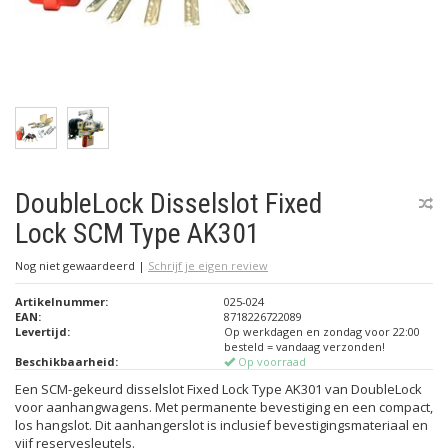
DoubleLock Disselslot Fixed
Lock SCM Type AK301
Nog niet gewaardeerd
|
Schrijf je eigen review
Artikelnummer:
025-024
EAN:
8718226722089
Levertijd:
Op werkdagen en zondag voor 22:00
besteld = vandaag verzonden!
Beschikbaarheid:
Op voorraad
Een SCM-gekeurd disselslot Fixed Lock Type AK301 van DoubleLock
voor aanhangwagens. Met permanente bevestiging en een compact,
los hangslot. Dit aanhangerslot is inclusief bevestigingsmateriaal en
vijf reservesleutels.