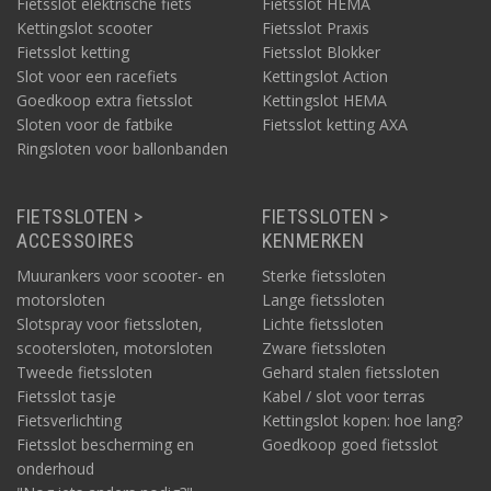
Fietsslot elektrische fiets
Fietsslot HEMA
Kettingslot scooter
Fietsslot Praxis
Fietsslot ketting
Fietsslot Blokker
Slot voor een racefiets
Kettingslot Action
Goedkoop extra fietsslot
Kettingslot HEMA
Sloten voor de fatbike
Fietsslot ketting AXA
Ringsloten voor ballonbanden
FIETSSLOTEN >
FIETSSLOTEN >
ACCESSOIRES
KENMERKEN
Muurankers voor scooter- en
Sterke fietssloten
motorsloten
Lange fietssloten
Slotspray voor fietssloten,
Lichte fietssloten
scootersloten, motorsloten
Zware fietssloten
Tweede fietssloten
Gehard stalen fietssloten
Fietsslot tasje
Kabel / slot voor terras
Fietsverlichting
Kettingslot kopen: hoe lang?
Fietsslot bescherming en
Goedkoop goed fietsslot
onderhoud