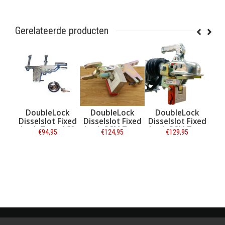
Gerelateerde producten
ck
DoubleLock
DoubleLock
DoubleLock
ixed
Disselslot Fixed
Disselslot Fixed
Disselslot Fixed
A60
Lock SCM Type
Lock SCM Type
Lock Type B
€124,95
€129,95
€94,95
A60
EM350
Informatie
Informatie
Informatie