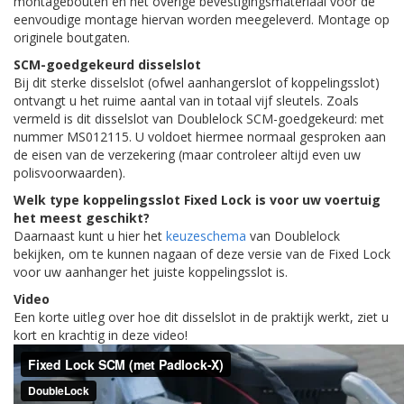
montagebouten en het overige bevestigingsmateriaal voor de
eenvoudige montage hiervan worden meegeleverd. Montage op
originele boutgaten.
SCM-goedgekeurd disselslot
Bij dit sterke disselslot (ofwel aanhangerslot of koppelingsslot)
ontvangt u het ruime aantal van in totaal vijf sleutels. Zoals
vermeld is dit disselslot van Doublelock SCM-goedgekeurd: met
nummer MS012115. U voldoet hiermee normaal gesproken aan
de eisen van de verzekering (maar controleer altijd even uw
polisvoorwaarden).
Welk type koppelingsslot Fixed Lock is voor uw voertuig
het meest geschikt?
Daarnaast kunt u hier het
keuzeschema
van Doublelock
bekijken, om te kunnen nagaan of deze versie van de Fixed Lock
voor uw aanhanger het juiste koppelingsslot is.
Video
Een korte uitleg over hoe dit disselslot in de praktijk werkt, ziet u
kort en krachtig in deze video!