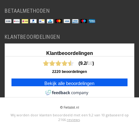
BETAALMETHODEN
KLANTBEOORDELINGEN
Klantbeoordelingen
(9.2/
10
)
2220 beoordelingen
Bekijk alle beoordelingen
© Fietsslot.nl
Wij worden door klanten beoordeeld met een
9,2
van
10
gebaseerd op
2166
reviews
.