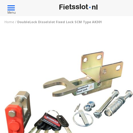
Toggle
Menu
navigation
Home
/
DoubleLock Disselslot Fixed Lock SCM Type AK301