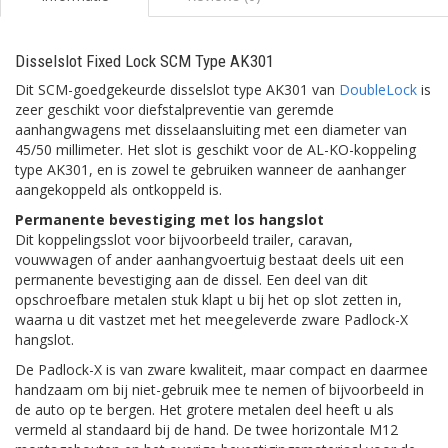
Disselslot Fixed Lock SCM Type AK301
Dit SCM-goedgekeurde disselslot type AK301 van
DoubleLock
is
zeer geschikt voor diefstalpreventie van geremde
aanhangwagens met disselaansluiting met een diameter van
45/50 millimeter. Het slot is geschikt voor de AL-KO-koppeling
type AK301, en is zowel te gebruiken wanneer de aanhanger
aangekoppeld als ontkoppeld is.
Permanente bevestiging met los hangslot
Dit koppelingsslot voor bijvoorbeeld trailer, caravan,
vouwwagen of ander aanhangvoertuig bestaat deels uit een
permanente bevestiging aan de dissel. Een deel van dit
opschroefbare metalen stuk klapt u bij het op slot zetten in,
waarna u dit vastzet met het meegeleverde zware Padlock-X
hangslot.
De Padlock-X is van zware kwaliteit, maar compact en daarmee
handzaam om bij niet-gebruik mee te nemen of bijvoorbeeld in
de auto op te bergen. Het grotere metalen deel heeft u als
vermeld al standaard bij de hand. De twee horizontale M12