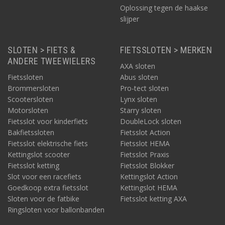
Oplossing tegen de haakse
slijper
SLOTEN > FIETS &
FIETSSLOTEN > MERKEN
ANDERE TWEEWIELERS
AXA sloten
Fietssloten
Abus sloten
Brommersloten
Pro-tect sloten
Scootersloten
Lynx sloten
Motorsloten
Starry sloten
Fietsslot voor kinderfiets
DoubleLock sloten
Bakfietssloten
Fietsslot Action
Fietsslot elektrische fiets
Fietsslot HEMA
Kettingslot scooter
Fietsslot Praxis
Fietsslot ketting
Fietsslot Blokker
Slot voor een racefiets
Kettingslot Action
Goedkoop extra fietsslot
Kettingslot HEMA
Sloten voor de fatbike
Fietsslot ketting AXA
Ringsloten voor ballonbanden