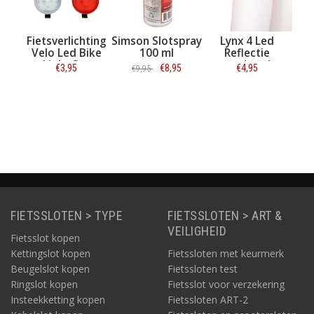
etsverlichting
Simson Slotspray
Lynx 4 Led
Lynx Verste
elo Led Bike
100 ml
Reflectie
dubbel
Light Set
armband
fietsstand
€3,95
€8,95
€4,95
€9,95
€9,95
Informatie
Informatie
Informatie
Informati
FIETSSLOTEN > TYPE
FIETSSLOTEN > ART &
VEILIGHEID
Fietsslot kopen
Kettingslot kopen
Fietssloten met keurmerk
Beugelslot kopen
Fietssloten test
Ringslot kopen
Fietsslot voor verzekering
Insteekketting kopen
Fietssloten ART-2