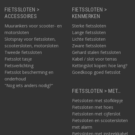
FIETSSLOTEN >
FIETSSLOTEN >
ACCESSOIRES
KENMERKEN
Muurankers voor scooter- en
Sterke fietssloten
motorsloten
Lange fietssloten
Slotspray voor fietssloten,
Lichte fietssloten
scootersloten, motorsloten
Zware fietssloten
Tweede fietssloten
Gehard stalen fietssloten
Fietsslot tasje
Kabel / slot voor terras
Fietsverlichting
Kettingslot kopen: hoe lang?
Fietsslot bescherming en
Goedkoop goed fietsslot
onderhoud
"Nog iets anders nodig?"
FIETSSLOTEN > MET…
Fietssloten met stofklepje
Fietssloten met hoes
Fietssloten met cijferslot
Fietssloten en scootersloten
met alarm
Fietssloten met insteekkabel