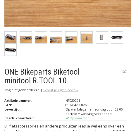
ONE Bikeparts Biketool
minitool R.TOOL 10
Nog niet gewaardeerd
|
Schrijf je eigen review
Artikelnummer:
NF020201
EAN:
8592842800266
Levertijd:
Op werkdagen en zondag voor 22:00
besteld = vandaag verzonden!
Beschikbaarheid:
Op voorraad
Bij fietsaccessoires en andere producten lees je wel eens over een