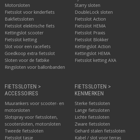
Motorsloten
Starry sloten
Fietsslot voor kinderfiets
DoubleLock sloten
Bakfietssloten
Fietsslot Action
Fietsslot elektrische fiets
Fietsslot HEMA
Kettingslot scooter
Fietsslot Praxis
Fietsslot ketting
Fietsslot Blokker
Slot voor een racefiets
Kettingslot Action
Goedkoop extra fietsslot
Kettingslot HEMA
Sloten voor de fatbike
Fietsslot ketting AXA
Ringsloten voor ballonbanden
FIETSSLOTEN >
FIETSSLOTEN >
ACCESSOIRES
KENMERKEN
Muurankers voor scooter- en
Sterke fietssloten
motorsloten
Lange fietssloten
Slotspray voor fietssloten,
Lichte fietssloten
scootersloten, motorsloten
Zware fietssloten
Tweede fietssloten
Gehard stalen fietssloten
Fietsslot tasje
Kabel / slot voor terras