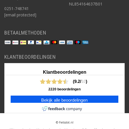
NL854164637B01
0251-748741
[email protected]
BETAALMETHODEN
KLANTBEOORDELINGEN
Klantbeoordelingen
(9.2/
10
)
2220 beoordelingen
Bekijk alle beoordelingen
© Fietsslot.nl