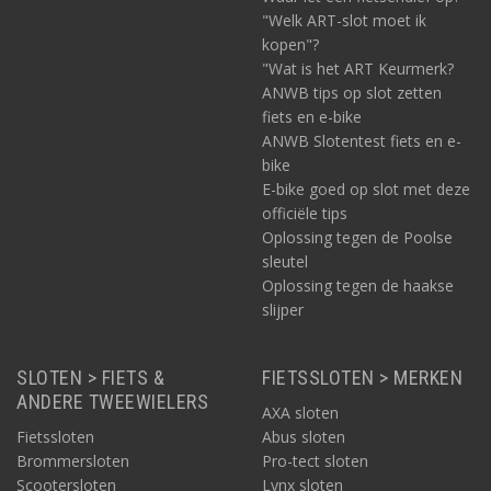
"Welk ART-slot moet ik
kopen"?
"Wat is het ART Keurmerk?
ANWB tips op slot zetten
fiets en e-bike
ANWB Slotentest fiets en e-
bike
E-bike goed op slot met deze
officiële tips
Oplossing tegen de Poolse
sleutel
Oplossing tegen de haakse
slijper
SLOTEN > FIETS &
FIETSSLOTEN > MERKEN
ANDERE TWEEWIELERS
AXA sloten
Fietssloten
Abus sloten
Brommersloten
Pro-tect sloten
Scootersloten
Lynx sloten