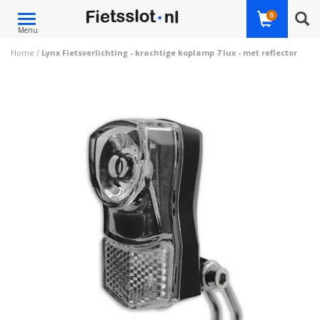
Toggle
0
Menu
navigation
Home
/
Lynx Fietsverlichting - krachtige koplamp 7 lux - met reflector