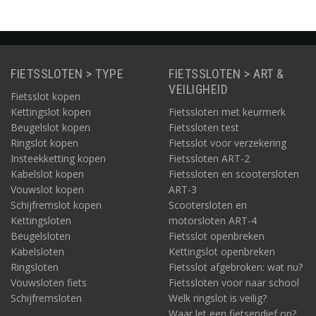
FIETSSLOTEN > TYPE
FIETSSLOTEN > ART &
VEILIGHEID
Fietsslot kopen
Kettingslot kopen
Fietssloten met keurmerk
Beugelslot kopen
Fietssloten test
Ringslot kopen
Fietsslot voor verzekering
Insteekketting kopen
Fietssloten ART-2
Kabelslot kopen
Fietssloten en scootersloten
Vouwslot kopen
ART-3
Schijfremslot kopen
Scootersloten en
Kettingsloten
motorsloten ART-4
Beugelsloten
Fietsslot openbreken
Kabelsloten
Kettingslot openbreken
Ringsloten
Fietsslot afgebroken: wat nu?
Vouwsloten fiets
Fietssloten voor naar school
Schijfremsloten
Welk ringslot is veilig?
Waar let een fietsendief op?