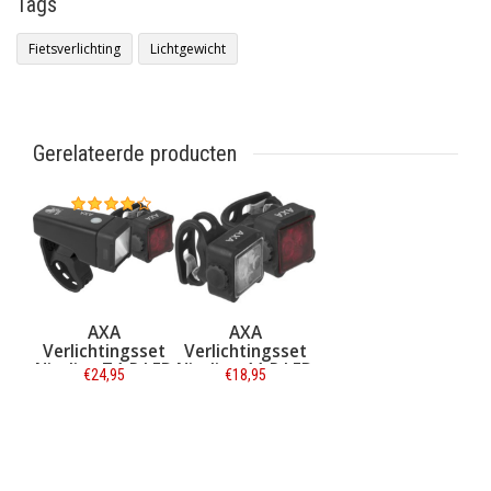
Tags
Fietsverlichting
Lichtgewicht
Gerelateerde producten
AXA
AXA
Verlichtingsset
Verlichtingsset
Niteline T4-R LED
Niteline 44-R LED
€24,95
€18,95
USB
USB
Informatie
Informatie