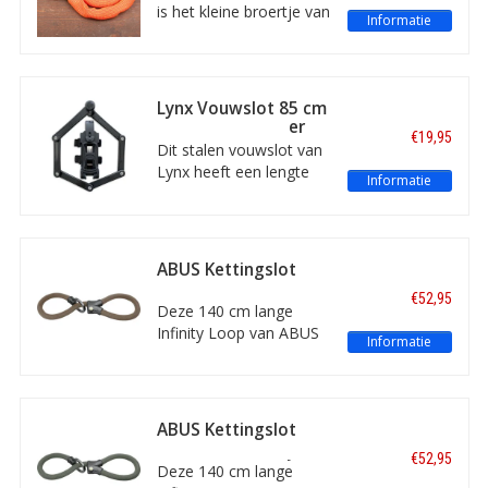
is het kleine broertje van
Fietsslot kopen: online van Beverwijk naar uw
Informatie
de Iven. Het Ivera
woonplaats
kettingslot is een prima
fietsslot van 110 cm. Hij
Verder kunt u eveneens rekenen op optimale service,
heeft een automatisch
betrouwbare informatie, snelle uitleg en lage prijzen als het gaat
Lynx Vouwslot 85 cm
sluitsysteem en schakels
om diverse soorten
fietsslot accessoires
. Van de beste merken
Zwart met houder
€19,95
van 7 mm dik.
verkopen we niet alleen het fietsslot zelf, maar ook
Dit stalen vouwslot van
bijbehorende producten zoals een fietsslot transporttasje en
Lynx heeft een lengte
Informatie
slotspray. Van de beste fietsslotenmerken, van A-merken zoals
van 85 centimeter. Het
AXA
,
ABUS
en
Pro-tect
tot budgetmerken zoals bijvoorbeeld
zwarte slot wordt
Lynx. Online een fietsslot kopen kan volgens het principe 'vóór
geleverd met twee
22.00 uur bestellen, morgen in huis', direct bezorgd door heel
sleutels en een
ABUS Kettingslot
Nederland en indien gewenst zeker ook daarbuiten!
praktische houder voor
Infinity Loop
€52,95
aan het frame.
1806/140 Autumn
Deze 140 cm lange
Nieuw fietsslot direct in uw bezit?
Orange
Infinity Loop van ABUS
Informatie
Of kom uw fietsslot afhalen in Beverwijk; wel gemakkelijk online
is een kettingslot met
betalen, maar geen verzendkosten én zo goed als direct uw slot
een dubbele lusfunctie
of andere fietsaccessoire in bezit. Afhalen bij ons magazijn in
voor meer opties en
Beverwijk kan op alle doordeweekse dagen van 09:00 tot 17:00
extra bereik bij het
ABUS Kettingslot
én tussen 19:00 en 21:00 uur ’s avonds. Bel ons (0251 760059)
vastzetten van een fiets.
Infinity Loop
€52,95
en uw bestelling leggen we klaar op het gewenste tijdstip. Het
Ook geschikt voor het
1806/140 Slow Green
Deze 140 cm lange
adres: Biesland 13, Beverwijk. U bent welkom!
vastzetten van