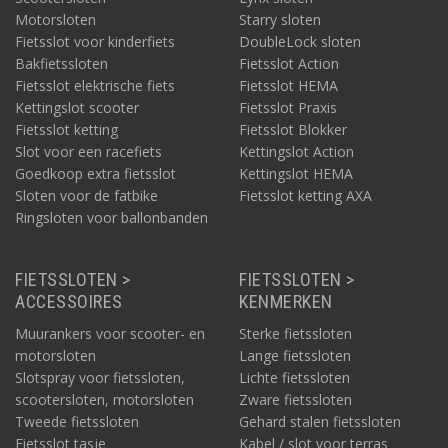
Motorsloten
Starry sloten
Fietsslot voor kinderfiets
DoubleLock sloten
Bakfietssloten
Fietsslot Action
Fietsslot elektrische fiets
Fietsslot HEMA
Kettingslot scooter
Fietsslot Praxis
Fietsslot ketting
Fietsslot Blokker
Slot voor een racefiets
Kettingslot Action
Goedkoop extra fietsslot
Kettingslot HEMA
Sloten voor de fatbike
Fietsslot ketting AXA
Ringsloten voor ballonbanden
FIETSSLOTEN >
FIETSSLOTEN >
ACCESSOIRES
KENMERKEN
Muurankers voor scooter- en
Sterke fietssloten
motorsloten
Lange fietssloten
Slotspray voor fietssloten,
Lichte fietssloten
scootersloten, motorsloten
Zware fietssloten
Tweede fietssloten
Gehard stalen fietssloten
Fietsslot tasje
Kabel / slot voor terras