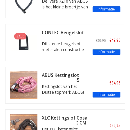
De Ivera 7210 van ABUS
Anthracite
fietsbeveiliging speelt.
is het kleine broertje van
Informatie
de Iven. Dit Ivera
Dit is wat Fietsslot.nl qua soorten fietssloten zoal
kettingslot is een prima
te bieden heeft:
fietsslot van 85 cm. Het
heeft een automatisch
Ringslot
CONTEC Beugelslot
sluitsysteem en schakels
SALE
Kettingslot voor fiets en e-bike
SLoc
€49,95
€59,95
van 7 mm dik. Met
Vouwslot
voor vouwfiets en andere fietsen
Dit sterke beugelslot
fraaie, sterke
Beugelslot voor fiets en e-bike
met stalen constructie
Informatie
lakbeschermhoes.
Insteekketting
van het merk CONTEC
Kabelslot voor de fiets
biedt een goede
Fietsslot ART
(
ART-2
,
ART-3
, ART-4)
beveiliging van uw fiets
=
Fietsslot voor de verzekering
of e-bike. Het slot heeft
ABUS Kettingslot
Lange fietssloten
en extra lange fietssloten
een siliconen cover om
Catena 6806 K/85
Korte fietssloten
€34,95
krassen te voorkomen.
Cherry Heart
Kettingslot van het
Fietsslot kiezen op lengte
Duitse topmerk ABUS!
Informatie
Fietsslot voor kinderfietsen
De Catena heeft een
Fietsslot met alarm
lengte van 85 cm en is
Fietsslot voor elektrische fiets
voorzien van een
Fietsslot voor de bakfiets
vrolijke donkerroze hoes
XLC Kettingslot Cosa
En nog veel meer
sloten voor de (elektrische) fiets
!
die krassen op uw fiets
Nostra Plus - 100 CM
€29,95
voorkomt.
Het XLC kettingslot