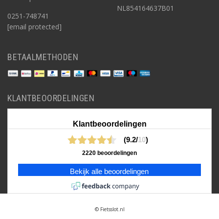
NL854164637B01
0251-748741
[email protected]
BETAALMETHODEN
KLANTBEOORDELINGEN
Klantbeoordelingen
(9.2/
10
)
2220 beoordelingen
Bekijk alle beoordelingen
© Fietsslot.nl