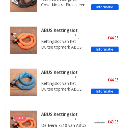
Cosa Nostra Plus is een
Informatie
ijzersterk kettingslot
met een handige lengte
(100 cm) voor dagelijks
gebruik. Het slot is
ABUS Kettingslot
beschermd tegen
Ivera Chain 7210
€44,95
breken en boren.
Color 85 cm Oranje
Kettingslot van het
Duitse topmerk ABUS!
Informatie
De Ivera Chain heeft
een lengte van 85 cm en
is voorzien van een
meshwebbing hoes die
ABUS Kettingslot
Een fietsslot kopen of een ander soort slot...
krassen op uw fiets
Ivera Chain 7210
€44,95
voorkomt.
Color 85 cm Blauw
Behalve een fietsslot kopen voor de
elektrische fiets of
Kettingslot van het
traditionele fiets
, is Fietsslot.nl ook dé plek om een
Duitse topmerk ABUS!
Informatie
scooterslot
of
motorslot
te kopen. Ons netwerk en onze
De Ivera Chain heeft
ervaring met sloten voor tweewielers is immers even groot als
een lengte van 85 cm en
het gaat om veilige ART-sloten voor de brommer, scooter en
is voorzien van een
motor. Maar behalve fietssloten,
scootersloten
en
motorsloten
meshwebbing hoes die
ABUS Kettingslot
zijn ook
vele andere soorten sloten
te koop in deze
krassen op uw fiets
SALE
Ivera Chain 7210
webshop. Neem eens een kijkje bij onze
merken
!
€49,95
€55,00
voorkomt.
Color 110 cm Oranje
De Ivera 7210 van ABUS