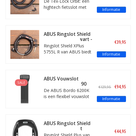
De Tex-Lock Orbit: een
fietsbeveiliging speelt.
hightech fietsslot met
Informatie
een lengte van 100 cm,
Dit is wat Fietsslot.nl qua soorten fietssloten zoal
opgebouwd uit
te bieden heeft:
meerlaags
textielcomposiet. Het
Ringslot
ABUS Ringslot Shield
zwarte kabelslot heeft
Kettingslot voor fiets en e-bike
XPlus 5755L R Zwart -
€39,95
het ART-2 keurmerk.
ART-2 keurmerk
Vouwslot
voor vouwfiets en andere fietsen
Ringslot Shield XPlus
Beugelslot voor fiets en e-bike
5755L R van ABUS biedt
Informatie
Insteekketting
een goede bescherming
Kabelslot voor de fiets
bij een gemiddeld
Fietsslot ART
(
ART-2
,
ART-3
, ART-4)
diefstalrisico en heeft
=
Fietsslot voor de verzekering
een ART-2 keurmerk.
ABUS Vouwslot
Lange fietssloten
en extra lange fietssloten
Gemaakt van gehard
SALE
Bordo 6200K SH 90
Korte fietssloten
€94,95
€129,95
speciaalstaal en geschikt
cm Zwart ART-2
De ABUS Bordo 6200K
Fietsslot kiezen op lengte
voor fietsen met extra
is een flexibel vouwslot
Informatie
Fietsslot voor kinderfietsen
brede banden.
van 90 cm lang. Met
Fietsslot met alarm
sterk picking-bestendige
Fietsslot voor elektrische fiets
schijfcilinder (XPlus), een
Fietsslot voor de bakfiets
draaibare slotkast en
ABUS Ringslot Shield
En nog veel meer
sloten voor de (elektrische) fiets
!
een praktische
Plus 5750L Zwart
€44,95
framehouder. Zowel
ART-2
Ringslot Shield Plus van