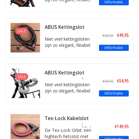
Informatie
én vormvast om de fiets
of scooter te krullen.
Deze lakvriendelijke
6206 Goose Lock van
ABUS Kettingslot
ABUS is bovendien aan
SALE
Goose Lock
€49,95
€64,95
de buitenzijde
4204K/110 Zwart -
Niet veel kettingsloten
Security Level 6
zijdezacht. De lengte is
zijn zo elegant, flexibel
Informatie
110 cm, het gewicht is
én vormvast om de fiets
maar 1,1 kg. Security
of e-scooter te krullen.
Level 7.
Deze lakvriendelijke
4204K Goose Lock van
ABUS Kettingslot
ABUS is bovendien aan
SALE
6206K/110 Mint -
€54,95
€64,95
de buitenzijde
Security Level 7
Niet veel kettingsloten
zijdezacht. Het slot is
zijn zo elegant, flexibel
Informatie
110 cm lang en heeft
én vormvast om de fiets
Security Level 6.
of scooter te krullen.
Deze lakvriendelijke
6206 Goose Lock van
Tex-Lock Kabelslot
ABUS is bovendien aan
Textielslot Orbit
€149,95
de buitenzijde
Chateau Red - ART-2
De Tex-Lock Orbit: een
zijdezacht. De lengte is
hightech fietsslot met
Informatie