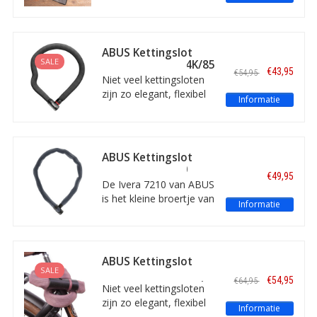
gebruiken als fietsslot.
Het slot biedt ook bij
hoog diefstalrisico
goede bescherming
ABUS Kettingslot
voor fiets.
SALE
Goose Lock 4204K/85
€43,95
€54,95
Zwart - Security
Niet veel kettingsloten
Level 6
zijn zo elegant, flexibel
Informatie
én vormvast om de fiets
of e-scooter te krullen.
Deze lakvriendelijke
4204K Goose Lock van
ABUS Kettingslot
ABUS is bovendien aan
Ivera Chain 7210
€49,95
de buitenzijde
Color 110 cm
De Ivera 7210 van ABUS
Anthracite
zijdezacht. Het slot is 85
is het kleine broertje van
Informatie
cm lang en heeft
de Iven. Dit Ivera
Security Level 6.
kettingslot is een prima
fietsslot met een lengte
van 110 cm. Het heeft
ABUS Kettingslot
een automatisch
SALE
6206K/110
€54,95
€64,95
sluitsysteem en schakels
Rosemauve - Security
Niet veel kettingsloten
Level 7
van 7 mm dik. Met
zijn zo elegant, flexibel
Informatie
fraaie, sterke
én vormvast om de fiets