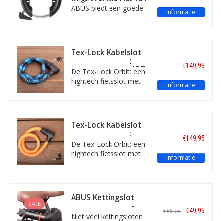
ART-2 als ABUS Security
ABUS biedt een goede
Informatie
Level 13 goedgekeurd.
bescherming bij een
gemiddeld diefstalrisico
en heeft een ART-2
keurmerk. Gemaakt van
Tex-Lock Kabelslot
gehard speciaalstaal en
Textielslot Orbit
€149,95
ook te gebruiken met
Morpho Blauw - ART-
De Tex-Lock Orbit: een
2
een aanvullende
hightech fietsslot met
Informatie
accessoire zoals een
een lengte van 100 cm,
insteekketting. Extra
opgebouwd uit
breed.
meerlaags
textielcomposiet. Het
Tex-Lock Kabelslot
Een fietsslot kopen of een ander soort slot...
sterke blauw/zwarte
Textielslot Orbit
€149,95
kabelslot heeft het ART-
Oranje - ART-2
Behalve een fietsslot kopen voor de
elektrische fiets of
De Tex-Lock Orbit: een
2 keurmerk.
traditionele fiets
, is Fietsslot.nl ook dé plek om een
hightech fietsslot met
Informatie
scooterslot
of
motorslot
te kopen. Ons netwerk en onze
een lengte van 100 cm,
ervaring met sloten voor tweewielers is immers even groot als
opgebouwd uit
het gaat om veilige ART-sloten voor de brommer, scooter en
meerlaags
motor. Maar behalve fietssloten,
scootersloten
en
motorsloten
textielcomposiet. Het
ABUS Kettingslot
zijn ook
vele andere soorten sloten
te koop in deze
oranje kabelslot heeft
SALE
6206K/85 Zwart -
webshop. Neem eens een kijkje bij onze
merken
!
€49,95
€56,95
het ART-2 keurmerk.
Security Level 7
Niet veel kettingsloten