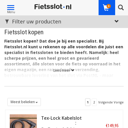
Toggle
0
Menu
navigation
Filter uw producten
Fietsslot kopen
Fietsslot kopen? Dat doe je bij een specialist. Bij
Fietsslot.nl kunt u rekenen op alle voordelen die juist een
specialist in fietssloten te bieden heeft. Namelijk: heel
scherpe prijzen, een heel groot en gevarieerd
assortiment, álle sloten voor de fiets op voorraad in het
eigen magazijn, een razendsnelle verzending,
Lees meer
betrouwbare levering van het slot via PostNL - maar
rechtstreeks afhalen in Beverwijk kan ook - dertig dagen
bedenktijd, en uitgebreide service (ook persoonlijk,
telefonisch advies) over welk fietsslot het best te kopen.
Met foto's en beschrijvingen die de fietssloten volledig
Meest bekeken
1
2
Volgende Vorige
en zorgvuldig in beeld brengen, zodat u weet wat u
koopt. Bovendien hebben we partnerschappen met de
beste fietssloten-merken van Nederland en daarbuiten.
Tex-Lock Kabelslot
Kortom, een fietsslot kopen doe je online, bij de
Textielslot Orbit
€149,95
specialist in fietssloten die weet wat er in de wereld van
Zwart - ART-2