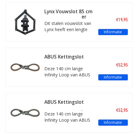
fietsslot van 110 cm. Hij
heeft een automatisch
Lynx Vouwslot 85 cm
sluitsysteem en schakels
Zwart met houder
€19,95
van 7 mm dik.
Dit stalen vouwslot van
Lynx heeft een lengte
Informatie
van 85 centimeter. Het
zwarte slot wordt
geleverd met twee
sleutels en een
ABUS Kettingslot
praktische houder voor
Infinity Loop
€52,95
aan het frame.
1806/140 Autumn
Deze 140 cm lange
Orange
Infinity Loop van ABUS
Informatie
is een kettingslot met
een dubbele lusfunctie
voor meer opties en
extra bereik bij het
ABUS Kettingslot
vastzetten van een fiets.
Infinity Loop
€52,95
Ook geschikt voor het
1806/140 Slow Green
Deze 140 cm lange
vastzetten van
Infinity Loop van ABUS
Informatie
tuinmeubilair of
is een kettingslot met
tuingereedschap.
een dubbele lusfunctie