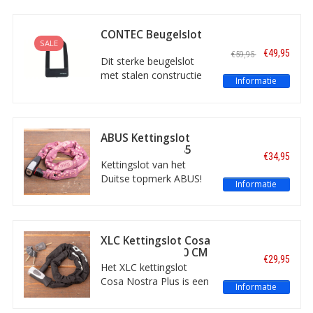
kettingslot is een prima
fietsslot van 85 cm. Het
heeft een automatisch
CONTEC Beugelslot
sluitsysteem en schakels
SALE
SLoc
€49,95
€59,95
van 7 mm dik. Met
Dit sterke beugelslot
fraaie, sterke
met stalen constructie
Informatie
lakbeschermhoes.
van het merk CONTEC
biedt een goede
beveiliging van uw fiets
of e-bike. Het slot heeft
ABUS Kettingslot
een siliconen cover om
Catena 6806 K/85
€34,95
krassen te voorkomen.
Cherry Heart
Kettingslot van het
Duitse topmerk ABUS!
Informatie
De Catena heeft een
lengte van 85 cm en is
voorzien van een
vrolijke donkerroze hoes
XLC Kettingslot Cosa
die krassen op uw fiets
Nostra Plus - 100 CM
€29,95
voorkomt.
Het XLC kettingslot
Cosa Nostra Plus is een
Informatie
ijzersterk kettingslot
met een handige lengte