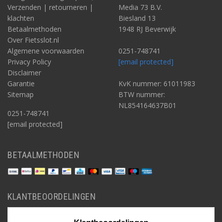
Verzenden | retourneren |
Media 73 B.V.
klachten
Biesland 13
Betaalmethoden
1948 RJ Beverwijk
Over Fietsslot.nl
Algemene voorwaarden
0251-748741
Privacy Policy
[email protected]
Disclaimer
Garantie
KvK nummer: 61011983
Sitemap
BTW nummer:
NL854164637B01
0251-748741
[email protected]
BETAALMETHODEN
KLANTBEOORDELINGEN