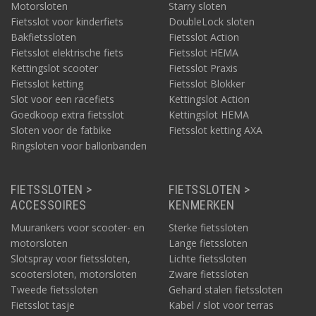
Motorsloten
Starry sloten
Fietsslot voor kinderfiets
DoubleLock sloten
Bakfietssloten
Fietsslot Action
Fietsslot elektrische fiets
Fietsslot HEMA
Kettingslot scooter
Fietsslot Praxis
Fietsslot ketting
Fietsslot Blokker
Slot voor een racefiets
Kettingslot Action
Goedkoop extra fietsslot
Kettingslot HEMA
Sloten voor de fatbike
Fietsslot ketting AXA
Onherkenbaar als fietsslot: LITELOK heeft een
Ringsloten voor ballonbanden
uniek ontwerp
Wie het overzicht met
LITELOK sloten op Fietsslot.nl
ziet,
heeft het in een oogopslag door: de vormgeving is uniek. Het
FIETSSLOTEN >
FIETSSLOTEN >
ongekend hippe fietsslot is haast niet meer als zodanig
ACCESSOIRES
KENMERKEN
herkenbaar. Het is duidelijk dat design en innovatie een stevige
Muurankers voor scooter- en
Sterke fietssloten
kernwaarde is van deze producent. Sinds 2013 werkt het bedrijf
motorsloten
Lange fietssloten
aan een nieuwe vorm van sloten voor fiets, e-bike en motor.
Naast de laagdrempelige manier van meenemen op de
Slotspray voor fietssloten,
Lichte fietssloten
tweewieler - immers, zeer flexibel én licht van gewicht - zijn er
scootersloten, motorsloten
Zware fietssloten
nog andere relevante details. Denk aan:
Tweede fietssloten
Gehard stalen fietssloten
Fietsslot tasje
Kabel / slot voor terras
De mogelijkheid van
vergrendelen zonder sleutel