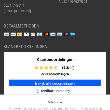
NL854164637B01
Keuze uit alle soorten fiets-, e-bike en overige sloten
0251-748741
Betrouwbare levering, via PostNL
[email protected]
Degelijke informatie, duidelijke specificaties
Snelle, vriendelijke, correcte klantenservice
Uitstekende reviews: hoge cijfers!
BETAALMETHODEN
KLANTBEOORDELINGEN
Klantbeoordelingen
(9.2/
10
)
2220 beoordelingen
Bekijk alle beoordelingen
© Fietsslot.nl
Wij worden door klanten beoordeeld met een
9,2
van
10
gebaseerd op